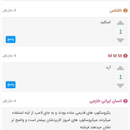
ناشناس
4 سال قبل

اسکلید
1

پاسخ
M M M
4 سال قبل

آره
1

پاسخ
انسان ایرانی خارجی
4 سال قبل
یکروسکوپ های قدیمی ساده بودند و به جای لامپ از اینه استفاده
میکردند.میکروسکوپ های امروز کاربردشان بیشتر است و واضح تر
نشان میدهند.فرشته