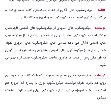
: میکروسکوپ های قدیم از لحاظ ساختمانی کاملا ساده بودند و
فاطمه
بزرگنمایی کمتری نسبت به میکروسکوپ های امروزی داشته اند.
: ميكروسكوپ هاى امروزى از ميكروسكوپ هاى قديمى كاربردشان
نویسنده
بيشتر است.ميكروسكوپ هاى امروزى نمونه هارا واضح تر از ميكروسكوپ
هاى قديمى نشان مى دهد.عدسى هاى ميكروسكوپ هاى امروزى نمونه
هارا واضح تر از ميكروسكوپ هاى قديمى نشان مى دهد.نتيجه مى گيريم
به طور مكرر پس از مدت ها فناورى ساخت ميكروسكوپ جديد تر و بهتر مى
شود.
:‌میکروسکوپ های قدیم ساده بودند که با گذاشتن چند ذره بین
نویسنده
روی هم رابرت هوک توانست میکروسکوپ نوری را بسازد که امروزه هم
استفاده میشود امروزه چندین نوع میکروسکوپ برای انجام کارها استفاده
میشود.