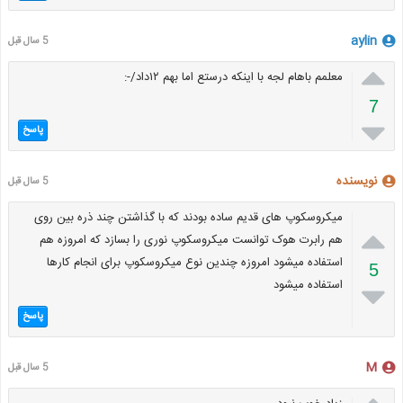
aylin
5 سال قبل

معلمم باهام لجه با اینکه درستع اما بهم ۱۲داد/-:
7

پاسخ
نویسنده
5 سال قبل
میکروسکوپ های قدیم ساده بودند که با گذاشتن چند ذره بین روی

هم رابرت هوک توانست میکروسکوپ نوری را بسازد که امروزه هم
استفاده میشود امروزه چندین نوع میکروسکوپ برای انجام کارها
5
استفاده میشود

پاسخ
M
5 سال قبل
