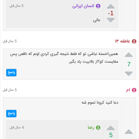

انسان ایرانی
5 سال قبل
-1

عالی
عاطفه ١٣
5 سال قبل

همين!خسته نباشى تو كه فقط نتيجه گيرى كردى اونم كه ناقص پس
مقايست كو؟از بالاييت ياد بگير
7

پاسخ
ام
5 سال قبل
دعا كنيد كرونا تموم شه
پاسخ


رضا
4 سال قبل
5