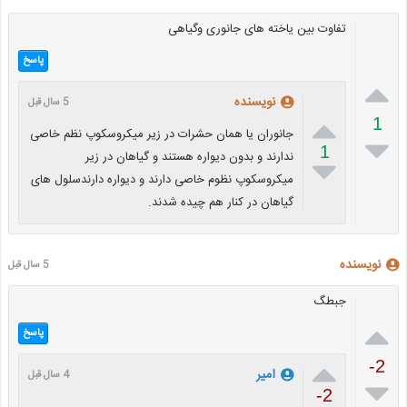
تفاوت بین یاخته های جانوری وگیاهی
پاسخ

نویسنده
5 سال قبل

1
جانوران یا همان حشرات در زیر میکروسکوپ نظم خاصی

1
ندارند و بدون دیواره هستند و گیاهان در زیر

میکروسکوپ نظوم خاصی دارند و دیواره دارندسلول های
گیاهان در کنار هم چیده شدند.
نویسنده
5 سال قبل
جبطگ

پاسخ

-2
امیر
4 سال قبل

-2