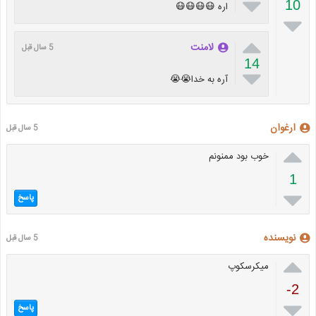

10
اره 😷😷😷😷


لامنت
5 سال قبل
14

آره به خدا😭😭
ارغوان
5 سال قبل

خوب بود ممنونم
1

پاسخ
نویسنده
5 سال قبل

میکرسکوپ
-2

پاسخ