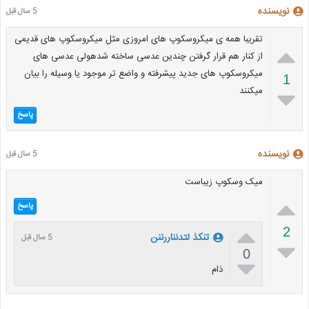
نویسنده
5 سال قبل
تقریبا همه ی میکروسکوپ های امروزی مثل میکروسکوپ های قدیمی

از کنار هم قرار گرفتن چندین عدسی ساخته شدهولی عدسی های
میکروسکوپ های جدید پیشرفته و واضع تر موجود یا وسیله را بیان
1
میکنند

پاسخ
نویسنده
5 سال قبل
میک وسکوپ زیباست

پاسخ

2
تنکذ لتدنناررننن
5 سال قبل

0

ذام