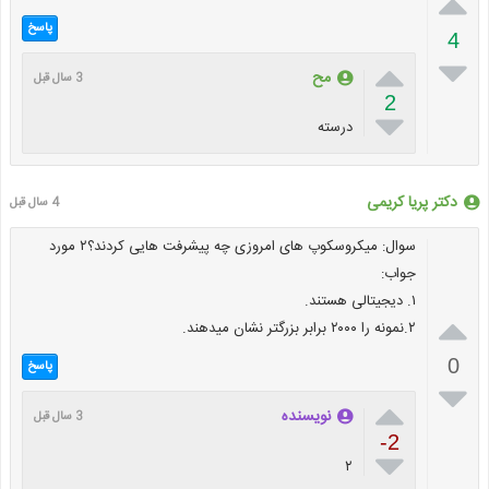

پاسخ
4


مح
3 سال قبل
2

درسته
دکتر پریا کریمی
4 سال قبل
سوال: میکروسکوپ های امروزی چه پیشرفت هایی کردند؟۲ مورد
جواب:
۱. دیجیتالی هستند.

۲.نمونه را ۲۰۰۰ برابر بزرگتر نشان میدهند.
0
پاسخ


نویسنده
3 سال قبل
-2

۲