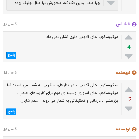

چرا منفی زدین فک کنم منظورش برا مثال جلبک بوده
نا شناس
5 سال قبل

میکروسکوپ های قدیمی دقیق نشان نمی داد
4

پاسخ
نویسنده
5 سال قبل

میکروسکوپ های قدیمی جزء ابزارهای سرگرمی به شمار می آمدند اما
میکروسکوپ های امروزی وسیله ای مهم برای کاربردهای علمی ،
-2
پژوهشی ، درمانی و تحقیقاتی به شمار می روند. اسمم شایان

پاسخ
نویسنده
5 سال قبل