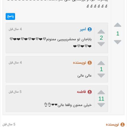
🔬🔬🔬🔬🔬🔬
پاسخ


امیر
4 سال قبل
1
2

باباجان تو محشریییییی ممنونم💜❤️💜❤️💜❤️💜❤️❤️💜

❤️💜❤️💜❤️

نویسنده
4 سال قبل
1

عالی عالی

فاطمه
5 سال قبل
11

خیلی ممنون واقعا عالی❤❤👌👌
نویسنده
5 سال قبل