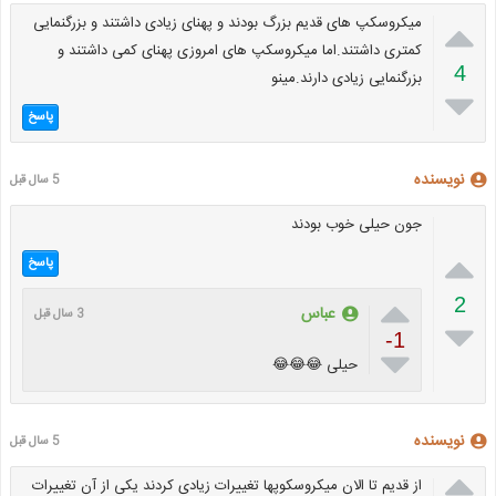

میکروسکپ های قدیم بزرگ بودند و پهنای زیادی داشتند و بزرگنمایی
کمتری داشتند.اما میکروسکپ های امروزی پهنای کمی داشتند و
4
بزرگنمایی زیادی دارند.مینو

پاسخ
نویسنده
5 سال قبل
جون حیلی خوب بودند

پاسخ

2
عباس
3 سال قبل

-1

حیلی 😂😂😂
نویسنده
5 سال قبل

از قدیم تا الان میکروسکوپها تغییرات زیادی کردند یکی از آن تغییرات