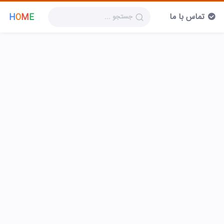
تماس با ما
H
O
M
E