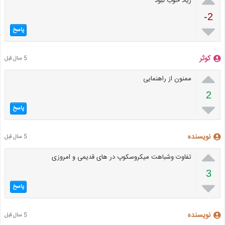
زیاد خوب نبود
-2

پاسخ
کوثر
5 سال قبل

ممنون از راهنمایی
2

پاسخ
نویسنده
5 سال قبل

تفاوت وشباهت میکروسکوپ در های قدیمی و امروزی
3

پاسخ
نویسنده
5 سال قبل