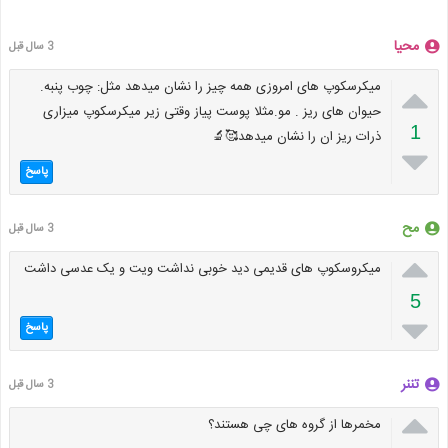
محیا
3 سال قبل

میکرسکوپ های امروزی همه چیز را نشان میدهد مثل: چوب پنبه.
حیوان های ریز . مو.مثلا پوست پیاز وقتی زیر میکرسکوپ میزاری
1
ذرات ریز ان را نشان میدهد🥰🔬

پاسخ
مح
3 سال قبل

میکروسکوپ های قدیمی دید خوبی نداشت ویت و یک عدسی داشت
5

پاسخ
تننر
3 سال قبل

مخمرها از گروه های چی هستند؟