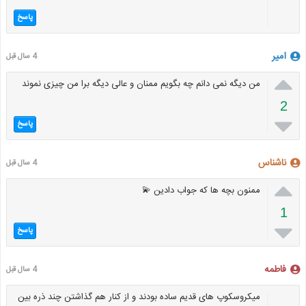
پاسخ
امیر
4 سال قبل

من دیگه نمی دانم چه بگویم ممنان و عالی دیگه برا من چیزی نموند
2

پاسخ
ناشناس
4 سال قبل

ممنون بچه ها که جواب دادین 💫
1

پاسخ
فاطمه
4 سال قبل
میکروسکوپ های قدیم ساده بودند و از کنار هم گذاشتن چند ذره بین