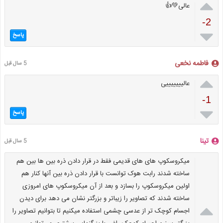

عالی💚👍
-2

پاسخ
فاطمه نخعی
5 سال قبل

عالیییییییی
-1

پاسخ
تینا
5 سال قبل
میکروسکوپ های های قدیمی فقط در قرار دادن ذره بین ها بین هم
ساخته شدند رابت هوک توانست با قرار دادن ذره بین آنها کنار هم
اولین میکروسکوپ را بسازد و بعد از آن میکروسکوپ های امروزی
ساخته شدند که تصاویر را زیباتر و بزرگتر نشان می دهد برای دیدن

اجسام کوچک تر از عدسی چشمی استفاده میکنیم تا بتوانیم تصاویر را