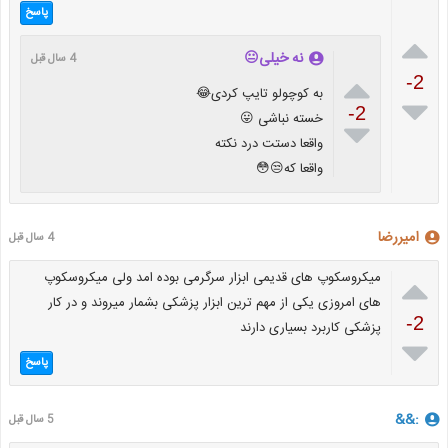
پاسخ

نه خیلی😐
4 سال قبل

-2
به کوچولو تایپ کردی😂

-2
خسته نباشی 😛

واقعا دستت درد نکته
واقعا که😒😳
امیررضا
4 سال قبل

میکروسکوپ های قدیمی ابزار سرگرمی بوده امد ولی میکروسکوپ
های امروزی یکی از مهم ترین ابزار پزشکی بشمار میروند و در کار
-2
پزشکی کاربرد بسیاری دارند

پاسخ
:&&
5 سال قبل