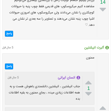
بزرگتر ببینیم اجسام کوچک راض با بزرگنمایی بیشتری می‌توانیم
14
مشاهده کنیم میکروسکوپ های قدیمی فقط چوب پنبه یا حیوانات

کوچکتری را نشان می‌دادند ولی میکروسکوپ های امروزی حیوانات
اشیا چوب پنبه نشان می‌دهند و تصاویر را سه بعدی تر نشان می
دهد.♡
پاسخ
آلبرت انیشتین
5 سال قبل
ممنون
پاسخ
انسان ایرانی
5 سال قبل

جناب انیشتین ، انیشتین دانشمندی باهوش هست و به
1

همه اطلاعات زیادی میده ، بجای ممنون به بقیه اطلاعات
بده
