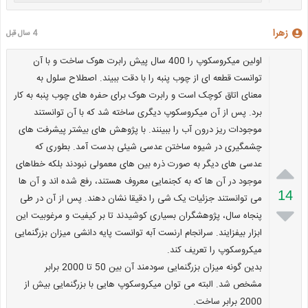
زهرا
4 سال قبل
اولین میکروسکوپ را 400 سال پیش رابرت هوک ساخت و با آن
توانست قطعه ای از چوب پنبه را با دقت ببیند. اصطلاح سلول به
معنای اتاق کوچک است و رابرت هوک برای حفره های چوب پنبه به کار
برد. پس از آن میکروسکوپ دیگری ساخته شد که با آن توانستند
موجودات ریز درون آب را ببینند. با پژوهش های بیشتر پیشرفت های
چشمگیری در شیوه ساختن عدسی شیئی بدست آمد. بطوری که

عدسی های دیگر به صورت ذره بین های معمولی نبودند بلکه خطاهای
موجود در آن ها که به کجنمایی معروف هستند، رفع شده اند و آن ها
14
می توانستند جزئیات یک شی را دقیقا نشان دهند. پس از آن در طی

پنجاه سال، پژوهشگران بسیاری کوشیدند تا بر کیفیت و مرغوبیت این
ابزار بیفزایند. سرانجام ارنست آبه توانست پایه دانشی میزان بزرگنمایی
میکروسکوپ را تعریف کند.
بدین گونه میزان بزرگنمایی سودمند آن بین 50 تا 2000 برابر
مشخص شد. البته می توان میکروسکوپ هایی با بزرگنمایی بیش از
2000 برابر ساخت.