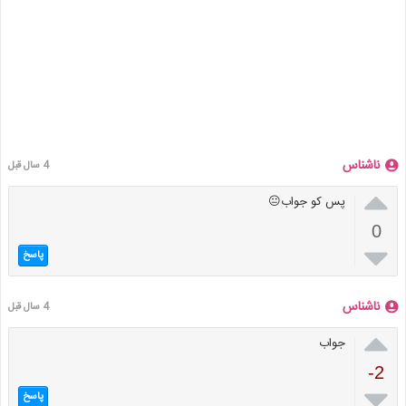
ناشناس
4 سال قبل

پس کو جواب😐
0

پاسخ
ناشناس
4 سال قبل

جواب
-2

پاسخ