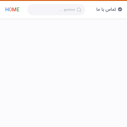
تماس با ما
H
O
M
E