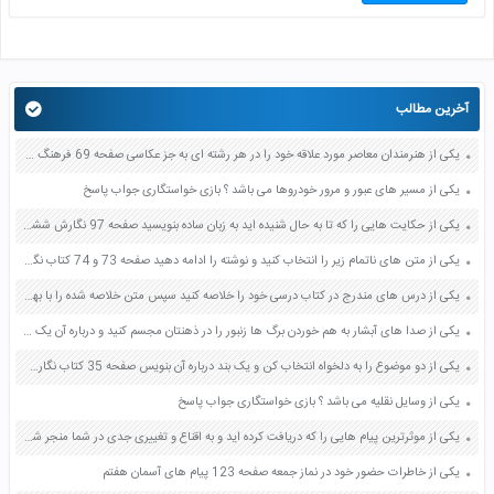
آخرین مطالب
یکی از هنرمندان معاصر مورد علاقه خود را در هر رشته ای به جز عکاسی صفحه 69 فرهنگ و هنر نهم
یکی از مسیر های عبور و مرور خودروها می باشد ؟ بازی خواستگاری جواب پاسخ
یکی از حکایت هایی را که تا به حال شنیده اید به زبان ساده بنویسید صفحه 97 نگارش ششم دبستان
یکی از متن های ناتمام زیر را انتخاب کنید و نوشته را ادامه دهید صفحه 73 و 74 کتاب نگارش فارسی پنجم دبستان
یکی از درس های مندرج در کتاب درسی خود را خلاصه کنید سپس متن خلاصه شده را با بهره گیری از روش های دسته بندی نمودار جدول نقشه مفهومی نشان دهید صفحه 118 نگارش یازدهم
یکی از صدا های آبشار به هم خوردن برگ ها زنبور را در ذهنتان مجسم کنید و درباره آن یک بند بنویسید صفحه 11 نگارش پنجم
یکی از دو موضوع را به دلخواه انتخاب کن و یک بند درباره آن بنویس صفحه 35 کتاب نگارش فارسی سوم
یکی از وسایل نقلیه می باشد ؟ بازی خواستگاری جواب پاسخ
یکی از موثرترین پیام هایی را که دریافت کرده اید و به اقناع و تغییری جدی در شما منجر شده است برسی کنید و علت این تاثیر گذاری قابل توجه را بنویسید صفحه 52 تفکر و سواد رسانه ای دهم
یکی از خاطرات حضور خود در نماز جمعه صفحه 123 پیام های آسمان هفتم