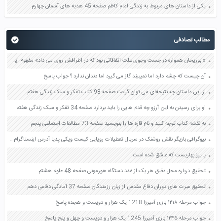
یکی از داستان های مربوط به زندگی امام کاظم صفحه 45 هدیه های آسمان چهارم
مطالب تصادفی
«ابوریحان همواره در جست وجوی علت اتفاقاتی بود که در اطرافش روی می داد» مفهوم این جمله را با مثال بیان کنید صفحه 126 فارسی چهارم
آن چیست که چشم دارد اما نمیبیند گاز می گیرد اما دندان ندارد ؟ جواب پاسخ
از این داستان چه نتیجه‌ای می توان گرفت صفحه 98 کتاب تفکر و سبک زندگی هفتم
او برای رسیدن به این آرزو چه قدم هایی را باید بردارد صفحه 34 تفکر و سبک زندگی هفتم
به نقشه کتاب توجه کنید و نام قاره ها را بنویسید صفحه 73 مطالعات اجتماعی پنجم
بیوگرافی بازیگر نقش روشنک در سریال تعطیلات رویایی کیست ویکی پدیا آدرس اینستاگرام عکس
پاییز بهاریست که عاشق شده است
تحقیق درباره محل دقیق هر یک از غدد دستگاه هورمونی صفحه 48 علوم هشتم
تحقیق عبرت های دوران دفاع مقدس از زبان رزمندگان صفحه 37 آمادگی دفاعی دهم
جواب مرحله ۱۲۱۸ بازی آمیرزا 1218 یک هزار و دویست و هجده پاسخ
جواب مرحله ۱۲۴۵ بازی آمیرزا 1245 یک هزار و دویست و چهل و پنج پاسخ