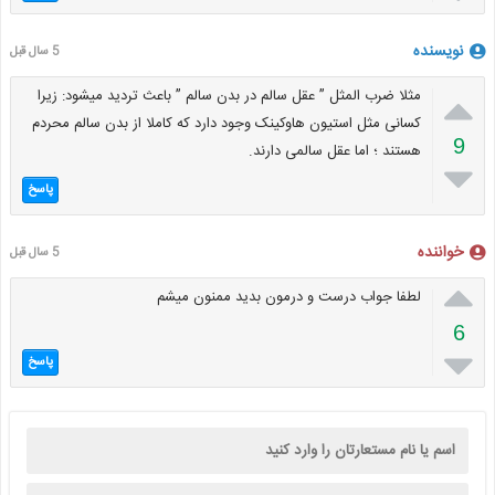
نویسنده
5 سال قبل

مثلا ضرب المثل ” عقل سالم در بدن سالم ” باعث تردید میشود: زیرا
کسانی مثل استیون هاوکینک وجود دارد که کاملا از بدن سالم محردم
9
هستند ؛ اما عقل سالمی دارند.

پاسخ
خواننده
5 سال قبل

لطفا جواب درست و درمون بدید ممنون میشم
6

پاسخ