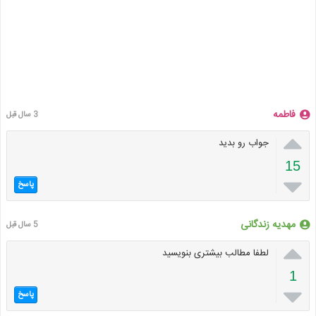
فاطمه
3 سال قبل

جواب رو بدید
15

پاسخ
مهدیه زندگانی
5 سال قبل

لطفا مطالب بیشتری بنویسید
1

پاسخ