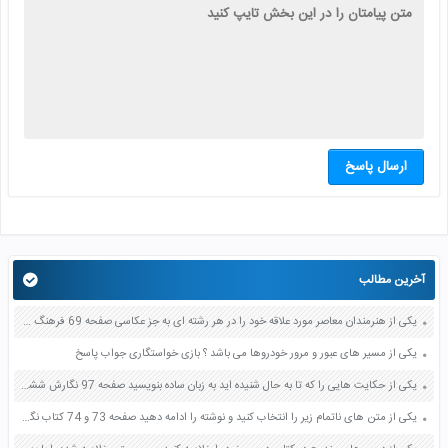
ارسال پاسخ
آخرین مطالب
یکی از هنرمندان معاصر مورد علاقه خود را در هر رشته ای به جز عکاسی صفحه 69 فرهنگ و هنر نهم
یکی از مسیر های عبور و مرور خودروها می باشد ؟ بازی خواستگاری جواب پاسخ
یکی از حکایت هایی را که تا به حال شنیده اید به زبان ساده بنویسید صفحه 97 نگارش ششم دبستان
یکی از متن های ناتمام زیر را انتخاب کنید و نوشته را ادامه دهید صفحه 73 و 74 کتاب نگارش فارسی پنجم دبستان