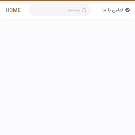
تماس با ما
H
O
M
E