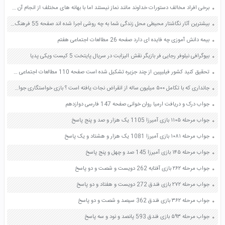
برخی افراد مخالف دستورات خداوند مانند نماز نیستند اما با بهانه های مختلف از انجام آن شانه خالی می کنند آیا این افراد می توانند ادعا کنند که ما خدا را دوست داریم؟ چرا؟ صفحه 118 دین و زندگی دهم
بیشترین آثار نگاشتار محیطی محل زندگی شما به چه روشی اجرا شده اند صفحه 55 فرهنگ و هنر نهم
بیمه دانش آموزی چه فایده ای دارد صفحه 26 مطالعات اجتماعی هفتم
بیوگرافی نیلوفر رجایی فر بازیگر نقش الیزابت در سریال پایتخت 5 کیست ویکی پدیا
تحقیق کنید کشور فیلیپین از چند جزیره تشکیل شده است صفحه 110 مطالعات اجتماعی هشتم
جانداری که با تکامل ۵۰۰ میلیون ساله از انقراض نجات یافته است ؟ بازی خواستگاری جواب پاسخ
جواب درک و دریافت ارمیا روان خوانی صفحه 147 فارسی دوازدهم
جواب مرحله ۱۱۰۵ بازی آمیرزا 1105 یک هزار و صد و پنج پاسخ
جواب مرحله ۱۰۸۱ بازی آمیرزا 1081 یک هزار و هشتاد و یک پاسخ
جواب مرحله ۱۴۵ بازی آمیرزا 145 صد و چهل و پنج پاسخ
جواب مرحله ۲۶۲ بازی آفتابه 262 دویست و شصت و دو پاسخ
جواب مرحله ۲۷۲ بازی فندق 272 دویست و هفتاد و دو پاسخ
جواب مرحله ۳۶۲ بازی فندق 362 سیصد و شصت و دو پاسخ
جواب مرحله ۵۹۳ بازی فندق 593 پانصد و نود و سه پاسخ