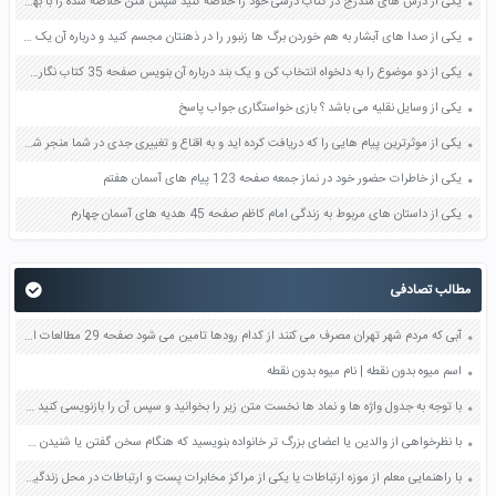
یکی از درس های مندرج در کتاب درسی خود را خلاصه کنید سپس متن خلاصه شده را با بهره گیری از روش های دسته بندی نمودار جدول نقشه مفهومی نشان دهید صفحه 118 نگارش یازدهم
یکی از صدا های آبشار به هم خوردن برگ ها زنبور را در ذهنتان مجسم کنید و درباره آن یک بند بنویسید صفحه 11 نگارش پنجم
یکی از دو موضوع را به دلخواه انتخاب کن و یک بند درباره آن بنویس صفحه 35 کتاب نگارش فارسی سوم
یکی از وسایل نقلیه می باشد ؟ بازی خواستگاری جواب پاسخ
یکی از موثرترین پیام هایی را که دریافت کرده اید و به اقناع و تغییری جدی در شما منجر شده است برسی کنید و علت این تاثیر گذاری قابل توجه را بنویسید صفحه 52 تفکر و سواد رسانه ای دهم
یکی از خاطرات حضور خود در نماز جمعه صفحه 123 پیام های آسمان هفتم
یکی از داستان های مربوط به زندگی امام کاظم صفحه 45 هدیه های آسمان چهارم
مطالب تصادفی
آبی که مردم شهر تهران مصرف می کنند از کدام رودها تامین می شود صفحه 29 مطالعات اجتماعی پنجم
اسم میوه بدون نقطه | نام میوه بدون نقطه
با توجه به جدول واژه ها و نماد ها نخست متن زیر را بخوانید و سپس آن را بازنویسی کنید صفحه 32 کتاب نگارش پنجم
با نظرخواهی از والدین یا اعضای بزرگ تر خانواده بنویسید که هنگام سخن گفتن یا شنیدن سخنان دیگران چه نکاتی باید رعایت شود نوشته خود را در کلاس ارائه دهید صفحه 48 تفکر و سبک زندگی هشتم
با راهنمایی معلم از موزه ارتباطات یا یکی از مراکز مخابرات پست و ارتباطات در محل زندگیتان بازدید و به طور گروهی گزارشی تهیه کنید صفحه 46 مطالعات اجتماعی هشتم