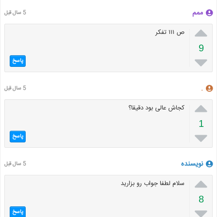
ممم
5 سال قبل

ص ۱۱۱ تفکر
9

پاسخ
.
5 سال قبل

کجاش عالی بود دقیقا؟
1

پاسخ
نویسنده
5 سال قبل

سلام لطفا جواب رو بزارید
8

پاسخ