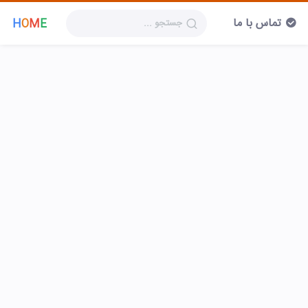
تماس با ما
H
O
M
E