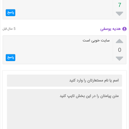
7

پاسخ
هدیه یوسفی
5 سال قبل

سایت خوبی است
0

پاسخ