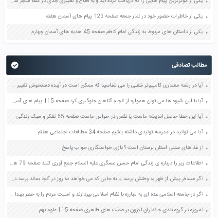
یکی از موثرترین پیام هایی را که دریافت کرده اید و به اقناع و تغییری جدی در شما منجر شده است برسی کنید و علت این تاثیر گذاری قابل توجه را بنویسید صفحه 52 تفکر و سواد رسانه ای دهم
یکی از خاطرات حضور خود در نماز جمعه صفحه 123 پیام های آسمان هفتم
یکی از داستان های مربوط به زندگی امام کاظم صفحه 45 هدیه های آسمان چهارم
مطالب تصادفی
آیا در رشته معماری کامپیوتر شغلی را می شناسید که ممکن است در آینده دستخوش تغییر گردد صفحه 46 کاربرد فناوری های نوین یازدهم
آیا با این شیوه ها می توان همواره از انجام گناهان جلوگیری کرد صفحه 115 پیام های آسمان نهم
آیا این خطا حاصل اندیشه ماست یا نقص در حواس ماست صفحه 65 تفکر و سبک زندگی هفتم
آیا می توانید در مدرسه تولیدی داشته باشیم صفحه 34 مطالعات اجتماعی هفتم
از غذاهای سنتی استان لرستان است ؟ بازی خواستگاری جواب پاسخ
اطلاعات زیر را درباره ی زندگی امام حسن عسگری علیه السلام جمع آوری کنید صفحه 79 هدیه های آسمان پنجم
اگر مسافر پیش از ظهر به وطنش برسد یا به جایی که می خواهد ده روز در آنجا بماند برسد در چه صورتی باید روزه بگیرد و در چه صورتی نباید روزه بگیرد صفحه 131 دین و زندگی دهم
اگر در جامعه اسلامی عده ای به مبارزه با نظام اسلامی بپردازند و امنیت مردم را به خطر بیندازند مسلمانان چه وظیفه ای دارند؟ صفحه 140 پیام های آسمان نهم
امروزه در گروه بندی جانداران افزون بر صفت های ظاهری صفحه 115 علوم نهم