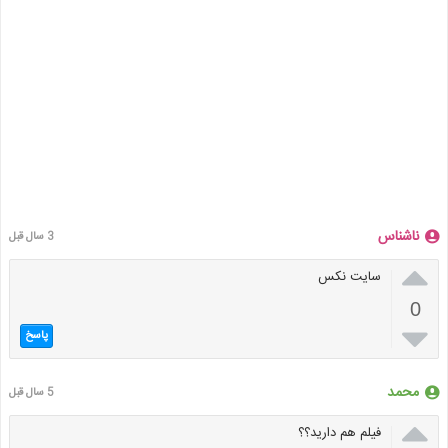
ناشناس
3 سال قبل

سایت نکس
0

پاسخ
محمد
5 سال قبل

فیلم هم دارید؟؟