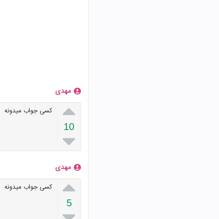
مهدی

کسی جواب میدونه
10

مهدی

کسی جواب میدونه
5
