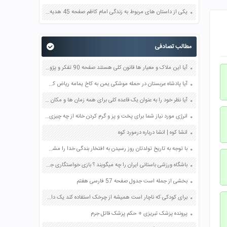
یکی از داستان های مربوط به زندگی امام کاظم صفحه 45 هدیه های آسمان چهارم
مطالب تصادفی
آیا این ملاک و معیار ها قانون کلی هستند صفحه 90 تفکر و پژوهش ششم
آیا پادشاه عربستان در حمله موشکی یمن به کاخ یمامه ریاض کشته شده است ؟
آیا نظر خود را به عنوان یک قاعده کلی برای همه زمان ها و مکان ها و افراد ثابت می دانید چرا صفحه 59 تفکر و سبک زندگی هفتم
انرژی مورد نیاز شما برای پخت و پز و گرم کردن خانه از چه چیزی به دست می آید صفحه 21 علوم چهارم
انشا کوه | انشا درباره درمورد کوه
با توجه به تاریخ تولدتان روز رسیدن به افتخار بندگی خدا را مشخص کنید صفحه 96 پیام های آسمان هفتم
باشگاه ورزشی باستانی ایران را چه میگویند ؟ بازی خواستگاری جواب پاسخ
بخشی از جمله است جدول صفحه 57 فارسی هفتم
برای کودکی که ناچار است همیشه از چرخک استفاده کند یک داستان کوتاه با موضوع تاب آوری تحمل و امید بنویسید صفحه 129 تفکر و سبک زندگی هفتم
پرونده پزشک تبریزی + حکم پزشک قاتل جرم