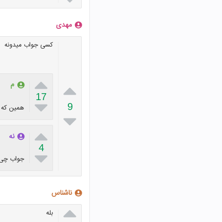
مهدی
کسی جواب میدونه


م
17

9
همین که د


نه
4

جواب چی 
ناشناس

بله