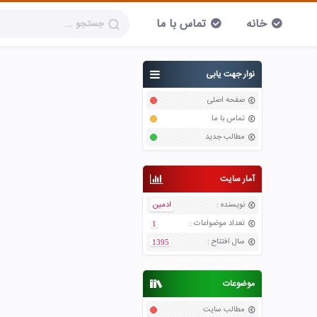
خانه
تماس با ما
نوار جهت یابی
صفحه اصلی
تماس با ما
مطالب جدید
آمار سایت
نویسنده
:
ادمین
تعداد موضواعات
:
1
سال افتتاح
:
1395
موضوعات
مطالب سایت