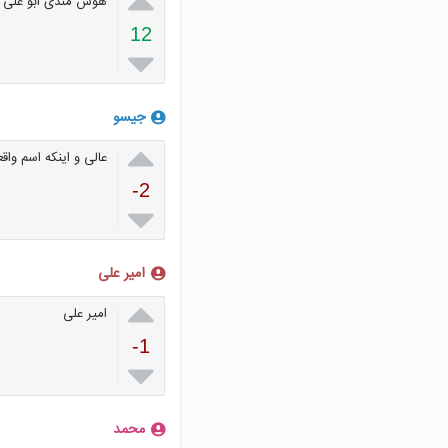

هوش مندی ابو علی س
12

جیسو

عالی و اینکه اسم وا
-2

امیر علی

امیر علی
-1

محمد