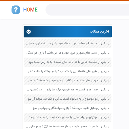
H
O
M
E
آخرین مطالب
یکی از هنرمندان معاصر مورد علاقه خود را در هر رشته ای به جز عکاسی صفحه 69 فرهنگ و هنر نهم
یکی از مسیر های عبور و مرور خودروها می باشد ؟ بازی خواستگاری جواب پاسخ
یکی از حکایت هایی را که تا به حال شنیده اید به زبان ساده بنویسید صفحه 97 نگارش ششم دبستان
یکی از متن های ناتمام زیر را انتخاب کنید و نوشته را ادامه دهید صفحه 73 و 74 کتاب نگارش فارسی پنجم دبستان
یکی از درس های مندرج در کتاب درسی خود را خلاصه کنید سپس متن خلاصه شده را با بهره گیری از روش های دسته بندی نمودار جدول نقشه مفهومی نشان دهید صفحه 118 نگارش یازدهم
یکی از صدا های آبشار به هم خوردن برگ ها زنبور را در ذهنتان مجسم کنید و درباره آن یک بند بنویسید صفحه 11 نگارش پنجم
یکی از دو موضوع را به دلخواه انتخاب کن و یک بند درباره آن بنویس صفحه 35 کتاب نگارش فارسی سوم
یکی از وسایل نقلیه می باشد ؟ بازی خواستگاری جواب پاسخ
یکی از موثرترین پیام هایی را که دریافت کرده اید و به اقناع و تغییری جدی در شما منجر شده است برسی کنید و علت این تاثیر گذاری قابل توجه را بنویسید صفحه 52 تفکر و سواد رسانه ای دهم
یکی از خاطرات حضور خود در نماز جمعه صفحه 123 پیام های آسمان هفتم