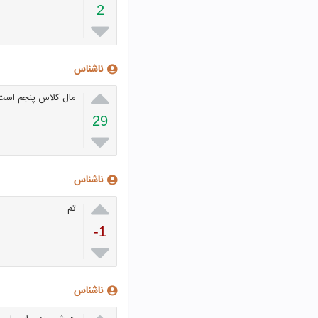
2

ناشناس

مال کلاس پنجم است
29

ناشناس

تم
-1

ناشناس