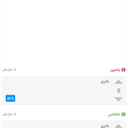
یاسین
4 سال قبل

باتری
0

پاسخ
ناشناس
4 سال قبل

باتری