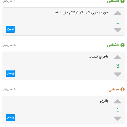
ناشناس
4 سال قبل

من در بازی شهربانو نوشتم مزرعه شد
1

پاسخ
ناشناس
4 سال قبل

باطری نیست
3

پاسخ
مجتبی
4 سال قبل

باتری
1

پاسخ