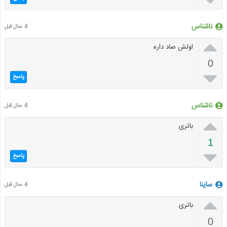
ناشناس
4 سال قبل

اولش صاد داره
0

پاسخ
ناشناس
4 سال قبل

باتری
1

پاسخ
ساینا
4 سال قبل

باتری
0