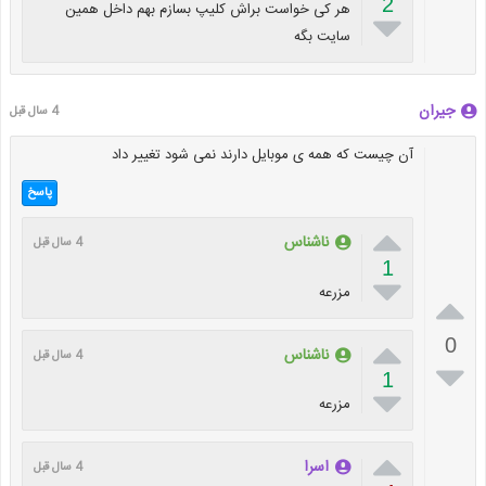
2
هر کی خواست براش کلیپ بسازم بهم داخل همین

سایت بگه
جیران
4 سال قبل
آن چیست که همه ی موبایل دارند نمی شود تغییر داد
پاسخ

ناشناس
4 سال قبل
1

مزرعه


0
ناشناس
4 سال قبل

1

مزرعه

اسرا
4 سال قبل