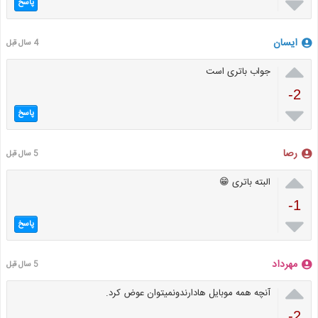

پاسخ
ایسان
4 سال قبل

جواب باتری است
-2

پاسخ
رصا
5 سال قبل

البته باتری 😁
-1

پاسخ
مهرداد
5 سال قبل

آنچه همه موبایل هادارندونمیتوان عوض کرد.
-2