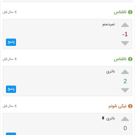
ناشناس
4 سال قبل

نمیدمنم
-1

پاسخ
ناشناس
4 سال قبل

باتری
2

پاسخ
نیکی شونم
4 سال قبل

باتری 🔋
0