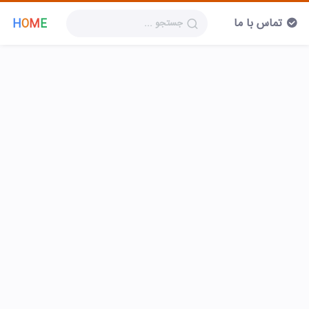
تماس با ما
H
O
M
E