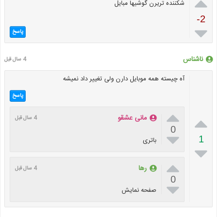

شکننده تریرن گوشیها مبایل
-2

پاسخ
ناشناس
4 سال قبل
آه چیسته همه موبایل دارن ولی تغییر داد نمیشه
پاسخ


مانی عشقو
4 سال قبل
0

1
باتری


رها
4 سال قبل
0

صفحه نمایش