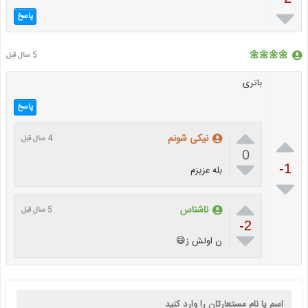

پاسخ
🌼🌼🌼🌼
5 سال قبل
باتری
پاسخ


نیکی شونم
4 سال قبل
0

-1
بله عزیزم


ناشناس
5 سال قبل
-2

ن اولش ز😄