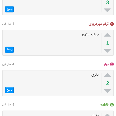
3

پاسخ
ترنم میرعزیزی
4 سال قبل

جواب: باتری
1

پاسخ
بهار
4 سال قبل

باتری
2

پاسخ
فاطمه
4 سال قبل

باتری