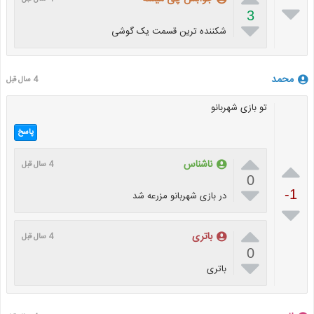

3

شکننده ترین قسمت یک گوشی
محمد
4 سال قبل
تو بازی شهربانو
پاسخ


ناشناس
4 سال قبل
0

-1
در بازی شهربانو مزرعه شد


باتری
4 سال قبل
0

باتری