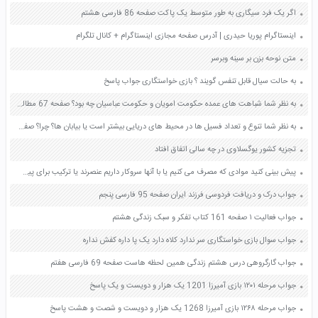
اگر یک فرد سیگاری به طور متوسط یک پاکت صفحه 86 فارسی هشتم
اینستاگرام پوریا حیدری | آدرس صفحه مجازی اینستاگرام + کانال تلگرام
متن نوحه بزن بر سينه وبرسر
به حالت سیال قابل تنفس گویند ؟ بازی خواستگاری جواب پاسخ
به نظر شما شباهت های عمده حکومت امویان و حکومت عباسیان چه بود؟ صفحه 67 مطالعات اجتماعی هشتم
به نظر شما تنوع و تعداد فسیل ها در محیط های دریایی بیشتر است یا بیابان ها؟ چرا؟ صفحه 73 علوم نهم
تجزیه کشور یوگسلاوی در چه سالی اتفاق افتاد
پیش بینی کنید موادی که مصرف می کنیم یا با آنها سروکار داریم عنصرند یا ترکیب برای پیش بینی خود دلیل بیاورید صفحه 20 علوم هفتم
جواب درک و دریافت فردوسی فرزند ایران صفحه 95 فارسی پنجم
جواب فعالیت ۱ صفحه 161 کتاب تفکر و سبک زندگی هشتم
جواب سوال بازی خواستگاری سر ندارد کلاه دارد یک پا داره کفش نداره
جواب گارگروهی درس هشتم زندگی همین لحظه هاست صفحه 69 فارسی هفتم
جواب مرحله ۱۲۰۱ بازی آمیرزا 1201 یک هزار و دویست و یک پاسخ
جواب مرحله ۱۲۶۸ بازی آمیرزا 1268 یک هزار و دویست و شصت و هشت پاسخ