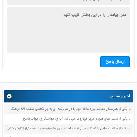
ارسال پاسخ
آخرین مطالب
یکی از هنرمندان معاصر مورد علاقه خود را در هر رشته ای به جز عکاسی صفحه 69 فرهنگ و هنر نهم
یکی از مسیر های عبور و مرور خودروها می باشد ؟ بازی خواستگاری جواب پاسخ
یکی از حکایت هایی را که تا به حال شنیده اید به زبان ساده بنویسید صفحه 97 نگارش ششم دبستان