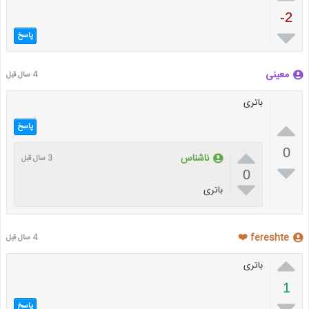
-2

پاسخ
معینی
4 سال قبل
باتری

پاسخ

0
ناشناس
3 سال قبل

0

باتری
fereshte ❤️
4 سال قبل

باتری
1

پاسخ