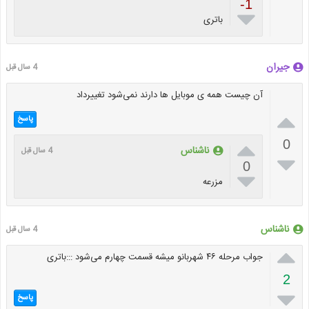
-1

باتری
جیران
4 سال قبل
آن چیست همه ی موبایل ها دارند نمی‌شود تغییرداد

پاسخ

0
ناشناس
4 سال قبل

0

مزرعه
ناشناس
4 سال قبل

جواب مرحله ۴۶ شهربانو میشه قسمت چهارم می‌شود :::باتری
2

پاسخ