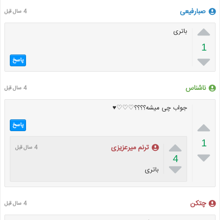
صبارفیعی
4 سال قبل

باتری
1

پاسخ
ناشناس
4 سال قبل
جواب چی میشه؟؟؟؟♡♡♡♥︎

پاسخ

1
ترنم میرعزیزی
4 سال قبل

4

باتری
چتکن
4 سال قبل