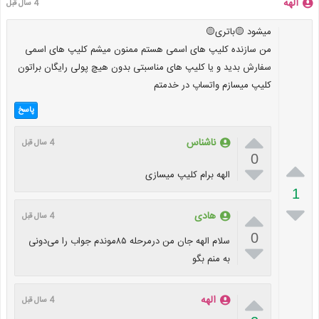
الهه
4 سال قبل
میشود 🟡باتری🟡
من سازنده کلیپ های اسمی هستم ممنون میشم کلیپ های اسمی
سفارش بدید و یا کلیپ های مناسبتی بدون هیچ پولی رایگان براتون
کلیپ میسازم واتساپ در خدمتم
پاسخ

ناشناس
4 سال قبل
0


الهه برام کلیپ میسازی
1


هادی
4 سال قبل
0
سلام الهه جان من درمرحله ۸۵موندم جواب را می‌دونی

به منم بگو

الهه
4 سال قبل