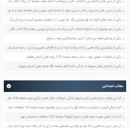
یکی از متن های ناتمام زیر را انتخاب کنید و نوشته را ادامه دهید صفحه 73 و 74 کتاب نگارش فارسی پنجم دبستان
یکی از درس های مندرج در کتاب درسی خود را خلاصه کنید سپس متن خلاصه شده را با بهره گیری از روش های دسته بندی نمودار جدول نقشه مفهومی نشان دهید صفحه 118 نگارش یازدهم
یکی از صدا های آبشار به هم خوردن برگ ها زنبور را در ذهنتان مجسم کنید و درباره آن یک بند بنویسید صفحه 11 نگارش پنجم
یکی از دو موضوع را به دلخواه انتخاب کن و یک بند درباره آن بنویس صفحه 35 کتاب نگارش فارسی سوم
یکی از وسایل نقلیه می باشد ؟ بازی خواستگاری جواب پاسخ
یکی از موثرترین پیام هایی را که دریافت کرده اید و به اقناع و تغییری جدی در شما منجر شده است برسی کنید و علت این تاثیر گذاری قابل توجه را بنویسید صفحه 52 تفکر و سواد رسانه ای دهم
یکی از خاطرات حضور خود در نماز جمعه صفحه 123 پیام های آسمان هفتم
یکی از داستان های مربوط به زندگی امام کاظم صفحه 45 هدیه های آسمان چهارم
مطالب تصادفی
آیا می توانید درباره تغییر نکردن شیوه زندگی حیوانات مثال های دیگری بزنید صفحه 34 مطالعات اجتماعی چهارم
آیات قرآن کریم را بخوانید و ارتباط آنها را با این درس توضیح دهید صفحه 16 مطالعات اجتماعی نهم
آیا ما در تغییر هویت خود نقش داریم؟ چگونه؟ صفحه 122 مطالعات اجتماعی نهم
از متن درس بندهایی را که هر دو واژه ی مشخص شده در آن به کار رفته است پیدا کنید و بنویسید صفحه 99 نگارش ششم