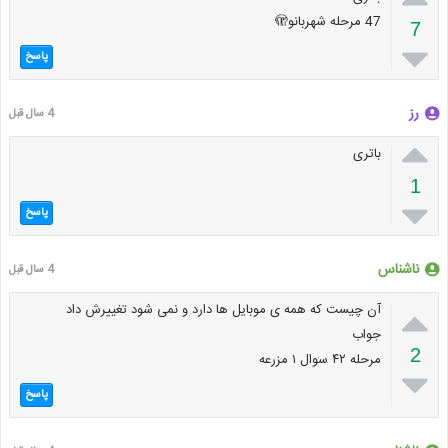
47 مرحله شهربانو🫣
7

پاسخ
رز
4 سال قبل

باتری
1

پاسخ
ناشناس
4 سال قبل

آن چیست که همه ی موبایل ها دارد و نمی شود تغییرش داد
جواب
2
مرحله ۴۲ سوال ۱ مزرعه

پاسخ