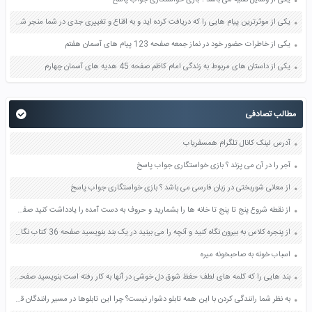
یکی از وسایل نقلیه می باشد ؟ بازی خواستگاری جواب پاسخ
یکی از موثرترین پیام هایی را که دریافت کرده اید و به اقناع و تغییری جدی در شما منجر شده است برسی کنید و علت این تاثیر گذاری قابل توجه را بنویسید صفحه 52 تفکر و سواد رسانه ای دهم
یکی از خاطرات حضور خود در نماز جمعه صفحه 123 پیام های آسمان هفتم
یکی از داستان های مربوط به زندگی امام کاظم صفحه 45 هدیه های آسمان چهارم
مطالب تصادفی
آدرس لینک کانال تلگرام همسفریاب
آجر را در آن می پزند ؟ بازی خواستگاری جواب پاسخ
از معانی شوربختی در زبان فارسی می باشد ؟ بازی خواستگاری جواب پاسخ
از نقطه شروع پنج تا پنج تا خانه ها را بشمارید و حروف به دست آمده را یادداشت کنید صفحه 88 نگارش ششم
از پنجره کلاس به بیرون نگاه کنید و آنچه را می بینید در یک بند بنویسید صفحه 36 کتاب نگارش فارسی ششم
اسباب خونه به صاحبخونه میره
بند هایی را که کلمه های لطف حفظ شوق دل خوشی در آنها به کار رفته است بنویسید صفحه 86 کتاب نگارش پنجم
به نظر شما رانندگی کردن با این همه تابلو دشوار نیست؟ چرا این تابلوها در مسیر رانندگان قرار داده شده است؟ صفحه 66 پیام های آسمان هشتم