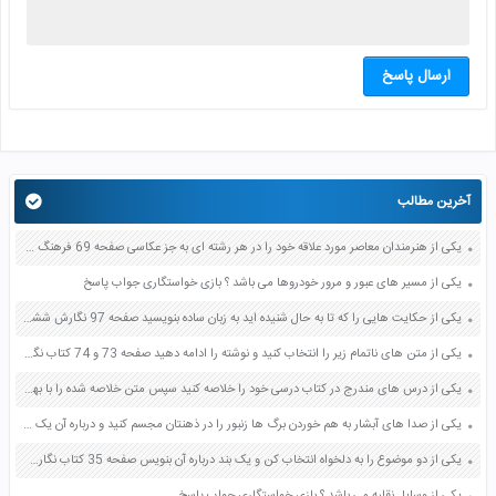
ارسال پاسخ
آخرین مطالب
یکی از هنرمندان معاصر مورد علاقه خود را در هر رشته ای به جز عکاسی صفحه 69 فرهنگ و هنر نهم
یکی از مسیر های عبور و مرور خودروها می باشد ؟ بازی خواستگاری جواب پاسخ
یکی از حکایت هایی را که تا به حال شنیده اید به زبان ساده بنویسید صفحه 97 نگارش ششم دبستان
یکی از متن های ناتمام زیر را انتخاب کنید و نوشته را ادامه دهید صفحه 73 و 74 کتاب نگارش فارسی پنجم دبستان
یکی از درس های مندرج در کتاب درسی خود را خلاصه کنید سپس متن خلاصه شده را با بهره گیری از روش های دسته بندی نمودار جدول نقشه مفهومی نشان دهید صفحه 118 نگارش یازدهم
یکی از صدا های آبشار به هم خوردن برگ ها زنبور را در ذهنتان مجسم کنید و درباره آن یک بند بنویسید صفحه 11 نگارش پنجم
یکی از دو موضوع را به دلخواه انتخاب کن و یک بند درباره آن بنویس صفحه 35 کتاب نگارش فارسی سوم