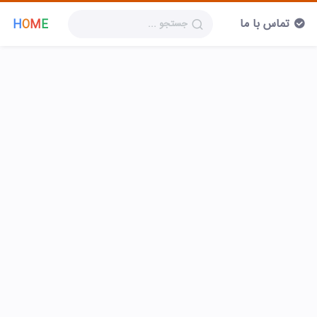
تماس با ما
H
O
M
E