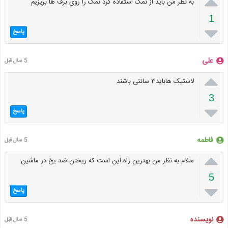

به نظر من باید از نمک استفاده کرد نمک را روی برف ها بریزیم
1

پاسخ
علی
5 سال قبل

لاستیک هاباید۳ سانتی باشند
3

پاسخ
فاطمه
5 سال قبل

سلام به نظر من بهترین راه این است که ریختن ضد یخ در ماشین
5

پاسخ
نویسنده
5 سال قبل