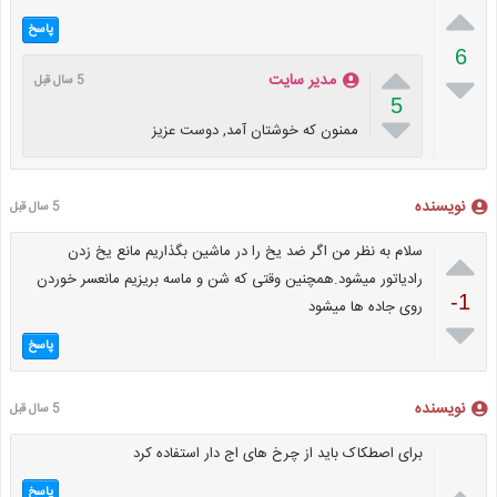

پاسخ
6


مدیر سایت
5 سال قبل
5

ممنون که خوشتان آمد, دوست عزیز
نویسنده
5 سال قبل

سلام به نظر من اگر ضد یخ را در ماشین بگذاریم مانع یخ زدن
رادیاتور میشود.همچنین وقتی که شن و ماسه بریزیم مانعسر خوردن
-1
روی جاده ها میشود

پاسخ
نویسنده
5 سال قبل
برای اصطکاک باید از چرخ های اج دار استفاده کرد

پاسخ