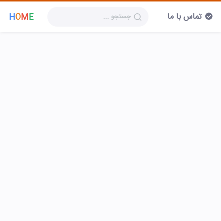
تماس با ما
H
O
M
E