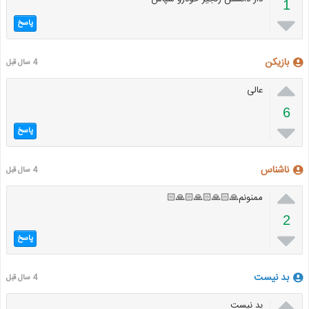
1

پاسخ
بازیکن
4 سال قبل

عالی
6

پاسخ
ناشناس
4 سال قبل

ممنونم🙏🏻🙏🏻🙏🏻🙏🏻
2

پاسخ
بد نیست
4 سال قبل

بد نیست