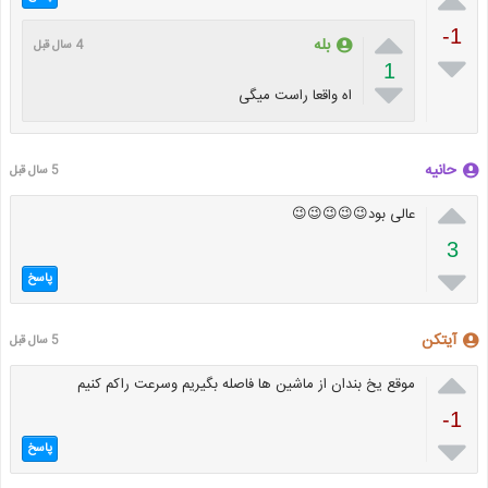

-1
بله
4 سال قبل

1

اه واقعا راست میگی
حانیه
5 سال قبل

عالی بود😉😉😉😉😉
3

پاسخ
آیتکن
5 سال قبل

موقع یخ بندان از ماشین ها فاصله بگیریم وسرعت راکم کنیم
-1

پاسخ