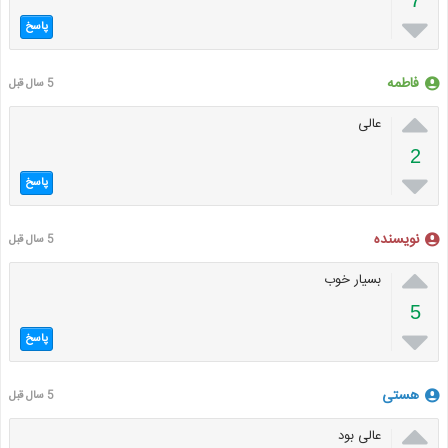

پاسخ
فاطمه
5 سال قبل

عالی
2

پاسخ
نویسنده
5 سال قبل

بسیار خوب
5

پاسخ
هستی
5 سال قبل

عالی بود