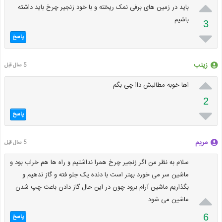

باید در زمین های برفی نمک ریخته و با خود زنجیر چرخ باید داشته
باشیم
3

پاسخ
زینب
5 سال قبل

اها خوبه مطالبش داا چی بگم
2

پاسخ
مریم
5 سال قبل
سلام به نظر من اگر زنجیر چرخ همرا نداشتیم و راه ها هم خراب بود و
ماشین سر می خورد بهتر است با دنده یک جلو فته و گاز ندهیم و
بگذاریم ماشین آرام برود چون در این حال گاز دادن باعث چپ شدن

ماشین می شود
6
پاسخ