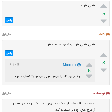

خیلی خوبه
5

پاسخ
کاملیا
5 سال قبل
خیلی خیلی خوب و آموزنده بود ممنون

پاسخ

3
Mmmm
5 سال قبل

6

اوف جون کاملیا جوون میای خونمون؟ شماره بدم ؟
نویسنده
5 سال قبل
به نظر من اگر یخبندان باشد باید روی زمین شن وماسه ریخت و
ازچرخ های اج دار استماده کرد