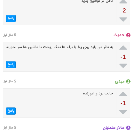

کامل تر توضیح بدید
-2

پاسخ
حدیث
5 سال قبل

به نظر من باید روی یخ یا برف ها نمک ریخت تا ماشین ها سر نخورند
-1

پاسخ
مهدی
5 سال قبل

جالب بود و اموزنده
-1

پاسخ
سالار سلملیان
5 سال قبل