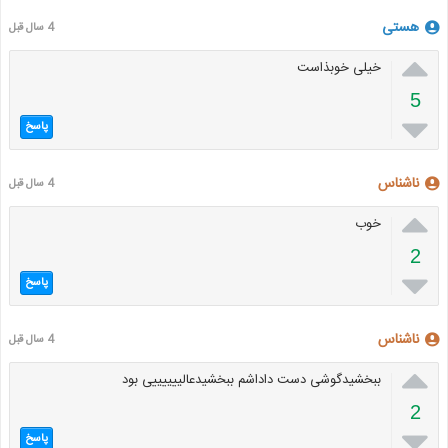
هستی
4 سال قبل

خیلی خوبذاست
5

پاسخ
ناشناس
4 سال قبل

خوب
2

پاسخ
ناشناس
4 سال قبل

ببخشیدگوشی دست داداشم ببخشیدعالییییییی بود
2

پاسخ