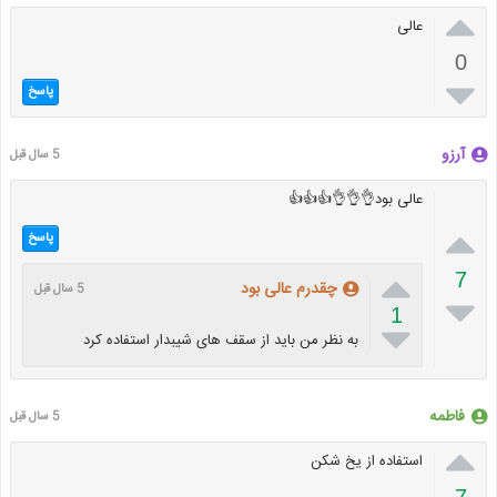

عالی
0

پاسخ
آرزو
5 سال قبل
عالی بود👌👌👌👍👍👍

پاسخ

7
چقدرم عالی بود
5 سال قبل

1

به نظر من باید از سقف های شیبدار استفاده کرد
فاطمه
5 سال قبل

استفاده از یخ شکن
7