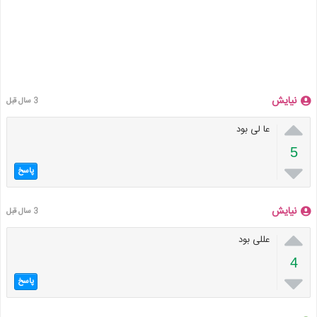
نیایش
3 سال قبل

عا لی بود
5

پاسخ
نیایش
3 سال قبل

عللی بود
4

پاسخ