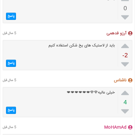
0

پاسخ
آرزو فدهمی
5 سال قبل

باید از لاستیک های یخ شکن استفاده کنیم
-2

پاسخ
ناشناس
5 سال قبل

خیلی عالیه🌹🌹💋💋💋💋💋💋
4

پاسخ
MoHAmAd
5 سال قبل