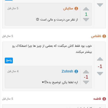


ستایش
5 سال قبل
1

از نظر من درست و عالی است 😍
ناشناس
5 سال قبل
خوب بود فقط کاش میگفت که بعضی از چیز ها چرا اصطکاک رو
بیشتر میکنند

پاسخ
-1


Zohreh
4 سال قبل
-1

اره لطفا یکی توضیح بده🥺♥️
فاطمه
5 سال قبل