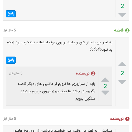
2

پاسخ
فاطمه
5 سال قبل
به نظر من باید از شن و ماسه بر روی برف استفاده کنندخوب بود زیادم
بد نبود😐😐😐

پاسخ
2
نویسنده
5 سال قبل


باید از سرازیری ها نرویم از ماشین های دیگر فاصله
2

بگیریم در جاده ها نمک بریزیمچون بریزیم با دنده
سنگین برویم
نویسنده
5 سال قبل
ستایش : به نظر من وقتی می خواهیم باماشین از روی یخ هاعبور