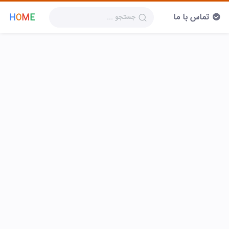
تماس با ما
H
O
M
E