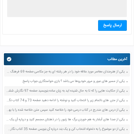
ارسال پاسخ
آخرین مطالب
یکی از هنرمندان معاصر مورد علاقه خود را در هر رشته ای به جز عکاسی صفحه 69 فرهنگ و هنر نهم
یکی از مسیر های عبور و مرور خودروها می باشد ؟ بازی خواستگاری جواب پاسخ
یکی از حکایت هایی را که تا به حال شنیده اید به زبان ساده بنویسید صفحه 97 نگارش ششم دبستان
یکی از متن های ناتمام زیر را انتخاب کنید و نوشته را ادامه دهید صفحه 73 و 74 کتاب نگارش فارسی پنجم دبستان
یکی از درس های مندرج در کتاب درسی خود را خلاصه کنید سپس متن خلاصه شده را با بهره گیری از روش های دسته بندی نمودار جدول نقشه مفهومی نشان دهید صفحه 118 نگارش یازدهم
یکی از صدا های آبشار به هم خوردن برگ ها زنبور را در ذهنتان مجسم کنید و درباره آن یک بند بنویسید صفحه 11 نگارش پنجم
یکی از دو موضوع را به دلخواه انتخاب کن و یک بند درباره آن بنویس صفحه 35 کتاب نگارش فارسی سوم