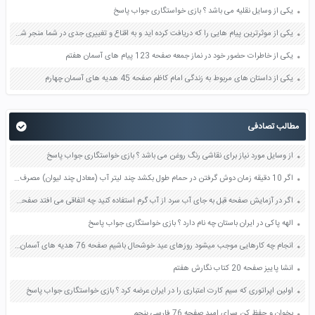
یکی از وسایل نقلیه می باشد ؟ بازی خواستگاری جواب پاسخ
یکی از موثرترین پیام هایی را که دریافت کرده اید و به اقناع و تغییری جدی در شما منجر شده است برسی کنید و علت این تاثیر گذاری قابل توجه را بنویسید صفحه 52 تفکر و سواد رسانه ای دهم
یکی از خاطرات حضور خود در نماز جمعه صفحه 123 پیام های آسمان هفتم
یکی از داستان های مربوط به زندگی امام کاظم صفحه 45 هدیه های آسمان چهارم
مطالب تصادفی
از وسایل مورد نیاز برای نقاشی رنگ روغن می باشد ؟ بازی خواستگاری جواب پاسخ
اگر 10 دقیقه زمان دوش گرفتن در حمام طول بکشد چند لیتر آب (معادل چند لیوان) مصرف می شود؟ حساب کنید صفحه 85 مطالعات اجتماعی هفتم
اگر در آزمایش صفحه قبل به جای آب سرد از آب گرم استفاده کنید چه اتفاقی می افتد صفحه 40 علوم چهارم
الهه پاکی در ایران باستان چه نام دارد ؟ بازی خواستگاری جواب پاسخ
انجام چه کارهایی موجب میشود روزهای عید خوشحال باشیم صفحه 76 هدیه های آسمان ششم
انشا پاییز صفحه 20 کتاب نگارش هفتم
اولین اپراتوری که سیم کارت اعتباری را در ایران عرضه کرد ؟ بازی خواستگاری جواب پاسخ
بخوان و حفظ کن سرای امید صفحه 76 فارسی پنجم