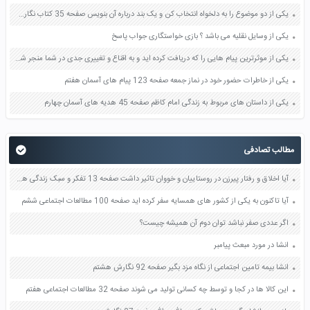
یکی از دو موضوع را به دلخواه انتخاب کن و یک بند درباره آن بنویس صفحه 35 کتاب نگارش فارسی سوم
یکی از وسایل نقلیه می باشد ؟ بازی خواستگاری جواب پاسخ
یکی از موثرترین پیام هایی را که دریافت کرده اید و به اقناع و تغییری جدی در شما منجر شده است برسی کنید و علت این تاثیر گذاری قابل توجه را بنویسید صفحه 52 تفکر و سواد رسانه ای دهم
یکی از خاطرات حضور خود در نماز جمعه صفحه 123 پیام های آسمان هفتم
یکی از داستان های مربوط به زندگی امام کاظم صفحه 45 هدیه های آسمان چهارم
مطالب تصادفی
آیا اخلاق و رفتار پیرزن در روستاییان و خووان تاثیر داشت صفحه 13 تفکر و سبک زندگی هفتم
آیا تاکنون به یکی از کشور های همسایه سفر کرده اید صفحه 100 مطالعات اجتماعی ششم
اگر عددی صفر نباشد توان دوم آن همیشه چیست؟
انشا در مورد مبعث پیامبر
انشا بیمه تامین اجتماعی از نگاه مزد بگیر صفحه 92 نگارش هشتم
این کالا ها در کجا و توسط چه کسانی تولید می شوند صفحه 32 مطالعات اجتماعی هفتم