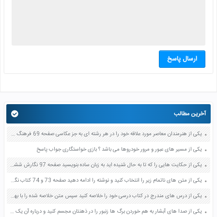
ارسال پاسخ
آخرین مطالب
یکی از هنرمندان معاصر مورد علاقه خود را در هر رشته ای به جز عکاسی صفحه 69 فرهنگ و هنر نهم
یکی از مسیر های عبور و مرور خودروها می باشد ؟ بازی خواستگاری جواب پاسخ
یکی از حکایت هایی را که تا به حال شنیده اید به زبان ساده بنویسید صفحه 97 نگارش ششم دبستان
یکی از متن های ناتمام زیر را انتخاب کنید و نوشته را ادامه دهید صفحه 73 و 74 کتاب نگارش فارسی پنجم دبستان
یکی از درس های مندرج در کتاب درسی خود را خلاصه کنید سپس متن خلاصه شده را با بهره گیری از روش های دسته بندی نمودار جدول نقشه مفهومی نشان دهید صفحه 118 نگارش یازدهم
یکی از صدا های آبشار به هم خوردن برگ ها زنبور را در ذهنتان مجسم کنید و درباره آن یک بند بنویسید صفحه 11 نگارش پنجم