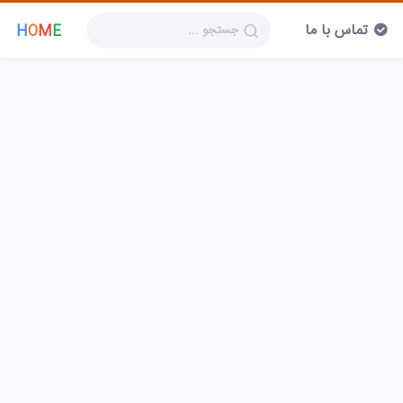
تماس با ما
H
O
M
E