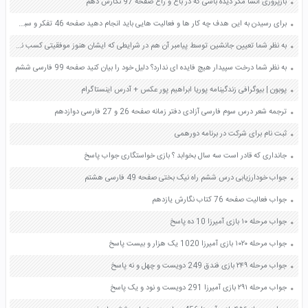
بازپروری انشا مگر دیده باشی که در باغ و راغ صفحه 97 نگارش دهم
برای رسیدن به این هدف چه کار ها و فعالیت هایی باید انجام دهید صفحه 46 تفکر و سبک زندگی هفتم
به نظر شما تعیین جانشین توسط پیامبر آن هم در شرایطی که ایشان هنوز موفقیتی کسب نکرده بود و حتی خویشانش نیز دعوت او را نپذیرفته بودند چه پیام هایی در برداشت؟ صفحه 65 دین و زندگی یازدهم
به نظر شما درخت سپیدار هیچ فایده ای ندارد؟ دلیل خود را بیان کنید صفحه 99 فارسی ششم
پوبون | بیوگرافی زندگینامه پوریا ابراهیم پور عکس + آدرس اینستاگرام
ترجمه شعر درس سوم فارسی آزادی دفتر زمانه صفحه 26 و 27 فارسی دوازدهم
ثبت نام برای شرکت در برنامه دورهمی
جانداری که قادر است سه سال بخوابد ؟ بازی خواستگاری جواب پاسخ
جواب خودارزیابی درس ششم راه نیک بختی صفحه 49 فارسی هشتم
جواب فعالیت صفحه 76 کتاب نگارش یازدهم
جواب مرحله ۱۰ بازی آمیرزا 10 ده پاسخ
جواب مرحله ۱۰۲۰ بازی آمیرزا 1020 یک هزار و بیست پاسخ
جواب مرحله ۲۴۹ بازی فندق 249 دویست و چهل و نه پاسخ
جواب مرحله ۲۹۱ بازی آمیرزا 291 دویست و نود و یک پاسخ