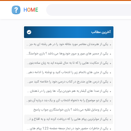
H
O
M
E
آخرین مطالب
یکی از هنرمندان معاصر مورد علاقه خود را در هر رشته ای به جز عکاسی صفحه 69 فرهنگ و هنر نهم
یکی از مسیر های عبور و مرور خودروها می باشد ؟ بازی خواستگاری جواب پاسخ
یکی از حکایت هایی را که تا به حال شنیده اید به زبان ساده بنویسید صفحه 97 نگارش ششم دبستان
یکی از متن های ناتمام زیر را انتخاب کنید و نوشته را ادامه دهید صفحه 73 و 74 کتاب نگارش فارسی پنجم دبستان
یکی از درس های مندرج در کتاب درسی خود را خلاصه کنید سپس متن خلاصه شده را با بهره گیری از روش های دسته بندی نمودار جدول نقشه مفهومی نشان دهید صفحه 118 نگارش یازدهم
یکی از صدا های آبشار به هم خوردن برگ ها زنبور را در ذهنتان مجسم کنید و درباره آن یک بند بنویسید صفحه 11 نگارش پنجم
یکی از دو موضوع را به دلخواه انتخاب کن و یک بند درباره آن بنویس صفحه 35 کتاب نگارش فارسی سوم
یکی از وسایل نقلیه می باشد ؟ بازی خواستگاری جواب پاسخ
یکی از موثرترین پیام هایی را که دریافت کرده اید و به اقناع و تغییری جدی در شما منجر شده است برسی کنید و علت این تاثیر گذاری قابل توجه را بنویسید صفحه 52 تفکر و سواد رسانه ای دهم
یکی از خاطرات حضور خود در نماز جمعه صفحه 123 پیام های آسمان هفتم