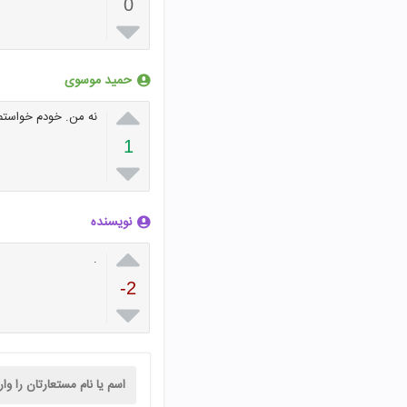
0

حمید موسوی

نه من. خودم خواستم 
1

نویسنده

.
-2
