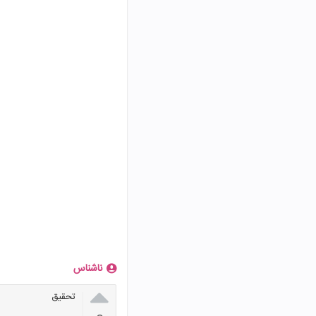
ناشناس

تحقیق