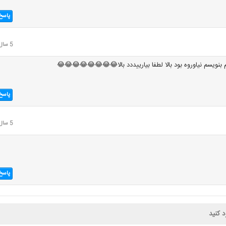
پاسخ
5 سال قبل
بنویسم نیاوروه بود بالا لطفا بیارییددد بالا😂😂😂😂😂😂😂😂
پاسخ
5 سال قبل
پاسخ