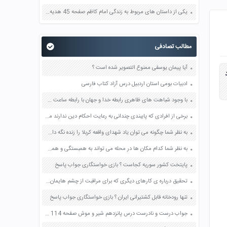
یکی از داستان های مربوط به زندگی امام کاظم صفحه 45 هدیه های آسمان چهارم
مطالب تصادفی
آیا پیمان یوسفی ممنوع التصویر شده است ؟
ادبیات بومی استان اردبیل درس آزاد کتاب فارسی
با وجود شباهت های ظاهری رابطه خدا و جهان با رابطه ساعت ساز و ساعت تفاوت های این دو رابطه را بنویسید صفحه 14 دین و زندگی دوازدهم
برخی از افرادی که پایبندی چندانی به رعایت احکام دین ندارند می گویند ما به وجود این مجازات هایی که گفته می شود در قیامت و جهنم هست اعتقادی نداریم شما به این گونه افراد چه پاسخی می دهید صفحه 54 دین و زندگی دهم
به نظر شما چگونه می توان یاد شهدای واقعه کربلا را زنده نگه داشت؟ صفحه 100 فارسی هشتم
به نظر شما کدام مکان ها در محله می تواند به همبستگی و همکاری بیشتر بین افراد آن محله کمک کند؟ صفحه 6 مطالعات اجتماعی هشتم
پایتخت کشور سوریه کجاست ؟ بازی خواستگاری جواب پاسخ
تحقیق درباره ی کارهای دیگری که برای مراقبت از چشم هایمان باید انجام بدهیم صفحه 49 علوم پنجم
تنها رودخانه قابل کشتیرانی ایران ؟ بازی خواستگاری جواب پاسخ
جواب درست و نادرست درس پانزدهم شیر و موش صفحه 114 فارسی چهارم