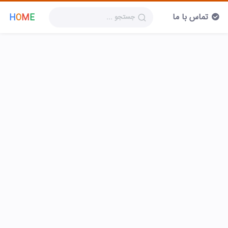
تماس با ما
H
O
M
E