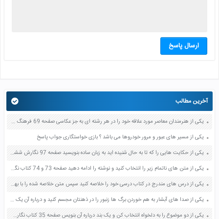
ارسال پاسخ
آخرین مطالب
یکی از هنرمندان معاصر مورد علاقه خود را در هر رشته ای به جز عکاسی صفحه 69 فرهنگ و هنر نهم
یکی از مسیر های عبور و مرور خودروها می باشد ؟ بازی خواستگاری جواب پاسخ
یکی از حکایت هایی را که تا به حال شنیده اید به زبان ساده بنویسید صفحه 97 نگارش ششم دبستان
یکی از متن های ناتمام زیر را انتخاب کنید و نوشته را ادامه دهید صفحه 73 و 74 کتاب نگارش فارسی پنجم دبستان
یکی از درس های مندرج در کتاب درسی خود را خلاصه کنید سپس متن خلاصه شده را با بهره گیری از روش های دسته بندی نمودار جدول نقشه مفهومی نشان دهید صفحه 118 نگارش یازدهم
یکی از صدا های آبشار به هم خوردن برگ ها زنبور را در ذهنتان مجسم کنید و درباره آن یک بند بنویسید صفحه 11 نگارش پنجم
یکی از دو موضوع را به دلخواه انتخاب کن و یک بند درباره آن بنویس صفحه 35 کتاب نگارش فارسی سوم