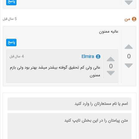

پاسخ
من
5 سال قبل
عالیه ممنون

پاسخ

0
Elmira
4 سال قبل

0
عالی ولی کم تحقیق گوفته بیشتر میشد بهتر بود ولی بازم

ممنون