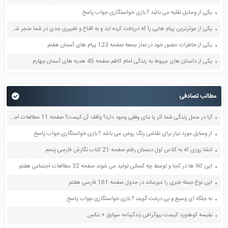
یکی از وسایل نقلیه می باشد ؟ بازی خواستگاری جواب پاسخ
یکی از موثرترین پیام هایی را که دریافت کرده اید و به اقناع و تغییری جدی در شما منجر شده است برسی کنید و علت این تاثیر گذاری قابل توجه را بنویسید صفحه 52 تفکر و سواد رسانه ای دهم
یکی از خاطرات حضور خود در نماز جمعه صفحه 123 پیام های آسمان هفتم
یکی از داستان های مربوط به زندگی امام کاظم صفحه 45 هدیه های آسمان چهارم
مطالب تصادفی
آیا در محل زندگی شما اثر یا بنای وقفی وجود دارد؟ واقف آن کیست؟ صفحه 11 مطالعات اجتماعی هشتم
از وسایل مورد نیاز برای نقاشی رنگ روغن می باشد ؟ بازی خواستگاری جواب پاسخ
انشا روزی که به کلاس اول دبستان رفتم صفحه 21 کتاب نگارش فارسی پنجم
این کالا ها در کجا و توسط چه کسانی تولید می شوند صفحه 32 مطالعات اجتماعی هفتم
این نوع جمله خبری را میرساند در جدول صفحه 161 فارسی هفتم
به جلگه ای وسیع و بی درخت گویند ؟ بازی خواستگاری جواب پاسخ
نفیسه کوهنورد کیست بیوگرافی زندگینامه سوابق + عکس