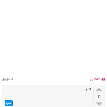
ناشناس
3 سال قبل

yes
0

پاسخ