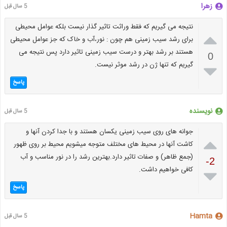
زهرا
5 سال قبل
نتیجه می گیریم که فقط وراثت تاثیر گذار نیست بلکه عوامل محیطی

برای رشد سیب زمینی هم چون : نور،آب و خاک که جز عوامل محیطی
هستند بر رشد بهتر و درست سیب زمینی تاثیر دارد پس نتیجه می
0
گیریم که تنها ژن در رشد موثر نیست.

پاسخ
نویسنده
5 سال قبل
جوانه های روی سیب زمینی یکسان هستند و با جدا کردن آنها و

کاشت آنها در محیط های مختلف متوجه میشویم محیط بر روی ظهور
(جمع ظاهر) و صفات تاثیر دارد.بهترین رشد را در نور مناسب و آب
-2
کافی خواهیم داشت.

پاسخ
Hamta
5 سال قبل