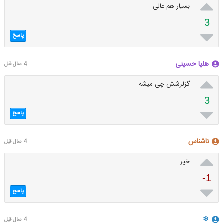

بسیار هم عالی
3

پاسخ
هلیا حسینی
4 سال قبل

گزلرشش چی میشه
3

پاسخ
ناشناس
4 سال قبل

خیر
-1

پاسخ
❄
4 سال قبل