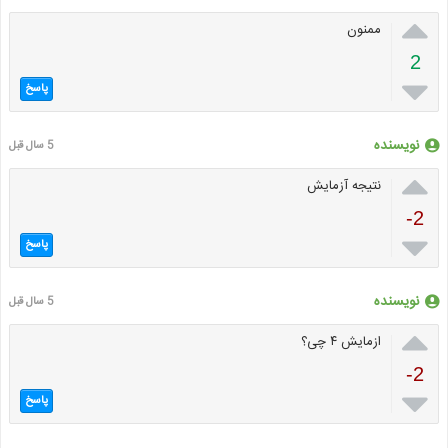

ممنون
2

پاسخ
نویسنده
5 سال قبل

نتیجه آزمایش
-2

پاسخ
نویسنده
5 سال قبل

ازمایش ۴ چی؟
-2

پاسخ