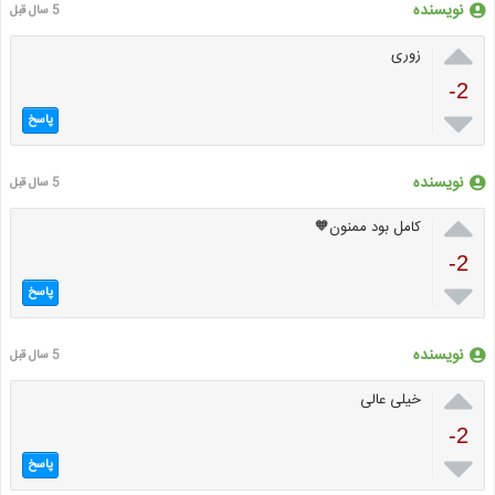
نویسنده
5 سال قبل

زوری
-2

پاسخ
نویسنده
5 سال قبل

کامل بود ممنون🧡
-2

پاسخ
نویسنده
5 سال قبل

خیلی عالی
-2

پاسخ