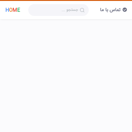
تماس با ما
H
O
M
E