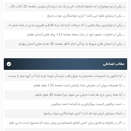
یکی از دو موضوع را به دلخواه انتخاب کن و یک بند درباره آن بنویس صفحه 35 کتاب نگارش فارسی سوم
یکی از وسایل نقلیه می باشد ؟ بازی خواستگاری جواب پاسخ
یکی از موثرترین پیام هایی را که دریافت کرده اید و به اقناع و تغییری جدی در شما منجر شده است برسی کنید و علت این تاثیر گذاری قابل توجه را بنویسید صفحه 52 تفکر و سواد رسانه ای دهم
یکی از خاطرات حضور خود در نماز جمعه صفحه 123 پیام های آسمان هفتم
یکی از داستان های مربوط به زندگی امام کاظم صفحه 45 هدیه های آسمان چهارم
مطالب تصادفی
آیا تاکنون به تاسیسات ساختمان به عنوان قلب تپنده آن توجه کرده اید؟ در گروه خود با جست و جو در اینترنت کتاب ها و منابع دیگر در خصوص شباهت سیستم های تاسیساتی به قلب انسان تحقیق کنید صفحه 77 کار و فناوری نهم
آیا همیشه میزان آب مصرفی شما یکسان است صفحه 129 علوم هفتم
آیا همه زمین لرزه ها باعث خرابی می شوند چرا صفحه 40 علوم ششم
احمد عراقچی کیست بیوگرافی و زندگینامه احمد عراقچی
استاد مینیاتور ایران چه نام دارد ؟ بازی خواستگاری جواب پاسخ
اگر در خانواده و فامیل برای کسی اتفاق ناخوشایندی پیش بیاید آیا صحیح است ما بی تفاوت باشیم؟ صفحه 3 مطالعات اجتماعی هشتم