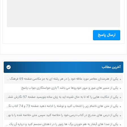
ارسال پاسخ
آخرین مطالب
یکی از هنرمندان معاصر مورد علاقه خود را در هر رشته ای به جز عکاسی صفحه 69 فرهنگ و هنر نهم
یکی از مسیر های عبور و مرور خودروها می باشد ؟ بازی خواستگاری جواب پاسخ
یکی از حکایت هایی را که تا به حال شنیده اید به زبان ساده بنویسید صفحه 97 نگارش ششم دبستان
یکی از متن های ناتمام زیر را انتخاب کنید و نوشته را ادامه دهید صفحه 73 و 74 کتاب نگارش فارسی پنجم دبستان
یکی از درس های مندرج در کتاب درسی خود را خلاصه کنید سپس متن خلاصه شده را با بهره گیری از روش های دسته بندی نمودار جدول نقشه مفهومی نشان دهید صفحه 118 نگارش یازدهم
یکی از صدا های آبشار به هم خوردن برگ ها زنبور را در ذهنتان مجسم کنید و درباره آن یک بند بنویسید صفحه 11 نگارش پنجم