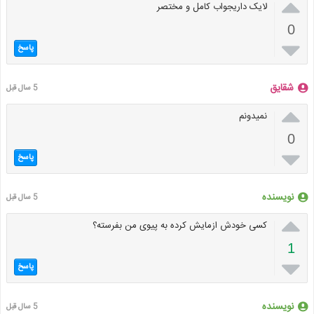

لایک داریجواب کامل و مختصر
0

پاسخ
شقایق
5 سال قبل

نمیدونم
0

پاسخ
نویسنده
5 سال قبل

کسی خودش ازمایش کرده به پیوی من بفرسته؟
1

پاسخ
نویسنده
5 سال قبل