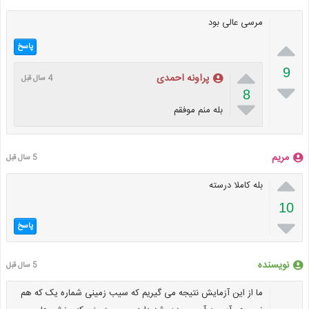
مرسی عالی بود

پاسخ

9
پراونه احمدی
4 سال قبل

8

بله منم موفقم
مریم
5 سال قبل

بله کاملا درسته
10

پاسخ
نویسنده
5 سال قبل
ما از این آزمایش نتیجه می گیریم که سیب زمینی شماره یک که هم