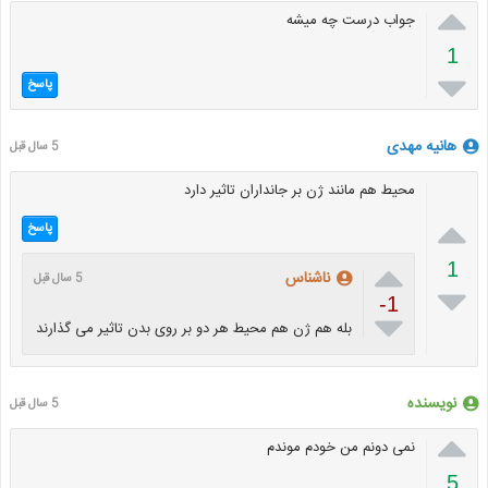

جواب درست چه میشه
1

پاسخ
هانیه مهدی
5 سال قبل
محیط هم مانند ژن بر جانداران تاثیر دارد

پاسخ

1
ناشناس
5 سال قبل

-1

بله هم ژن هم محیط هر دو بر روی بدن تاثیر می گذارند
نویسنده
5 سال قبل

نمی دونم من خودم موندم
5