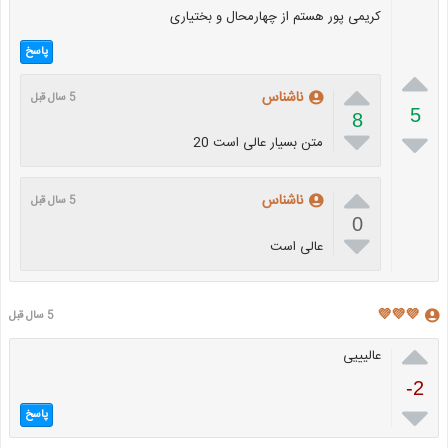
کریمی پور هستم از چهارمحال و بختیاری
پاسخ


ناشناس
5 سال قبل
5
8


متن بسیار عالی است 20

ناشناس
5 سال قبل
0

عالی است
💜💜💜
5 سال قبل

عالیییی
-2

پاسخ