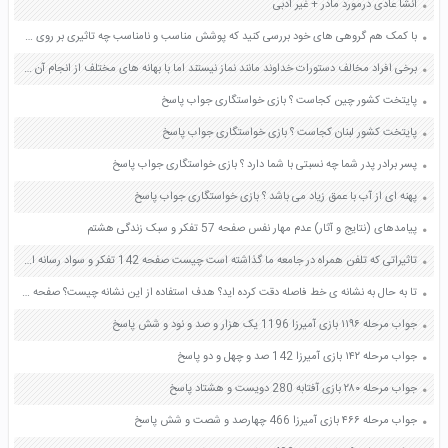
انشا عادی درمورد مادر + غیر ادبی
با کمک هم گروهی های خود بررسی کنید که پوشش مناسب و نامناسب چه تاثیری بر روی خود فرد و نیز اجتماع دارد صفحه 70 پیام های آسمان هشتم
برخی افراد مخالف دستورات خداوند مانند نماز نیستند اما با بهانه های مختلف از انجام آن شانه خالی می کنند آیا این افراد می توانند ادعا کنند که ما خدا را دوست داریم؟ چرا؟ صفحه 118 دین و زندگی دهم
پایتخت کشور چین کجاست ؟ بازی خواستگاری جواب پاسخ
پایتخت کشور لبنان کجاست ؟ بازی خواستگاری جواب پاسخ
پسر برادر پدر شما چه نسبتی با شما دارد ؟ بازی خواستگاری جواب پاسخ
پهنه ای از آب با عمق زیاد می باشد ؟ بازی خواستگاری جواب پاسخ
پیامدهای (نتایج و آثار) عدم مهار نفس صفحه 57 تفکر و سبک زندگی هشتم
تاثیراتی که تلفن همراه در جامعه ما گذاشته است چیست صفحه 142 تفکر و سواد رسانه ای دهم
تا به حال به نشانه ی خط فاصله دقت کرده اید؟ هدف استفاده از این نشانه چیست؟ صفحه 118 هدیه های آسمان پنجم
جواب مرحله ۱۱۹۶ بازی آمیرزا 1196 یک هزار و صد و نود و شش پاسخ
جواب مرحله ۱۴۲ بازی آمیرزا 142 صد و چهل و دو پاسخ
جواب مرحله ۲۸۰ بازی آفتابه 280 دویست و هشتاد پاسخ
جواب مرحله ۴۶۶ بازی آمیرزا 466 چهارصد و شصت و شش پاسخ