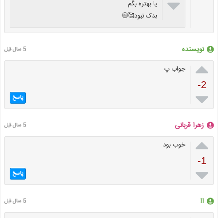

یا بهتره بگم
بدک نبود🥰😉
نویسنده
5 سال قبل

جواب پ
-2

پاسخ
زهرا قربانی
5 سال قبل

خوب بود
-1

پاسخ
اا
5 سال قبل