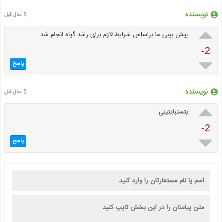
نویسنده
5 سال قبل

پیش بینی ما براساس شرایط لازم برای رشد گیاه انجام شد
-2

پاسخ
نویسنده
5 سال قبل

یتستبایتینی
-2

پاسخ