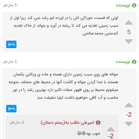
نویسنده
5 سال قبل

اونی که قسمت خوراکی اش را در اورده ایم رشد نمی کند زیرا اول از
سیب زمینی تغذیه می کند تا ریشه در آورد و بتواند از خاک تغذیه
5
کندمتین محمدصالحی

پاسخ
نویسنده
5 سال قبل
جوانه های روی سیب زمینی دارای هسته و ماده ی وراثتی یکسان
هستند با جدا کردن جوانه و کاشت آنها در محیط های مختلف متوجه
میشویم محیط بر روی ظهور صفات تاثیر دارد بهترین رشد را در نور
مناسب و آب کافی خواهیم داشت ایلیا حقیقت مند

پاسخ
-2

امیرعلی ملقب به(رستم دستان)
4 سال قبل

خوب بود😄😃
-2