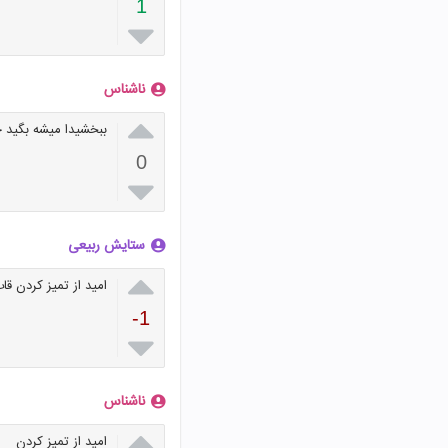
1

ناشناس

ببخشیدا میشه بگید
0

ستایش ربیعی

امید از تمیز کردن قا
-1

ناشناس

امید از تمیز کردن