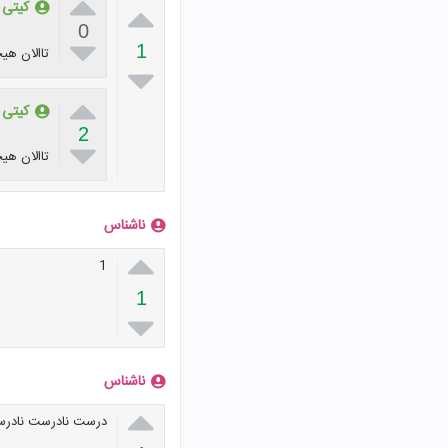


کیتی
0

1
تاالان هی


کیتی
2

تاالان هی
ناشناس

1
1

ناشناس

درست نادرست نادر