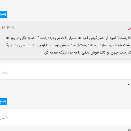
پاسخ
س
5 سال قبل
درست و نادرست1-امید از تمیز کردن قاب ها بسیار لذت می برددرست2 -صبح یکی از روز ها
رهگذری پشت شیشه ی مغازه ایستاددرست3-مرد خوش نویس تابلو یی به مغازه ی پدر بزرگ
ادرست چون او کاغذخوش رنگی را به پدر بزرگ هدیه کرد
5 سال قبل
ت
پاسخ
5 سال قبل
ت