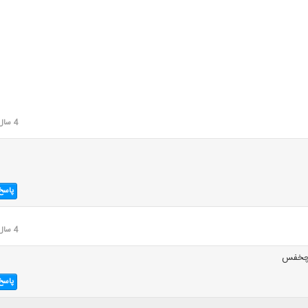
4 سال قبل
پاسخ
4 سال قبل
عیچخفس
پاسخ