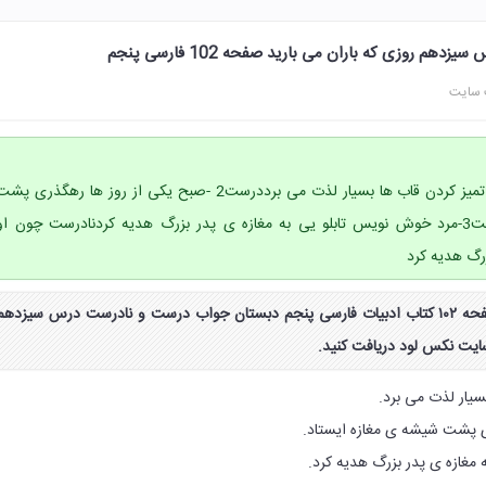
 روزی که باران می بارید صفحه 102 فارسی پنجم
 سایت
درست و نادرست1-امید از تمیز کردن قاب ها بسیار لذت می برددرست2 -صبح یکی از روز ها رهگذری پش
شیشه ی مغازه ایستاددرست3-مرد خوش نویس تابلو یی به مغازه ی پدر بزرگ هدیه کردنادرست چون او
رگ هدیه کرد
جواب درست و نادرست صفحه ۱۰۲ کتاب ادبیات فارسی پنجم دبستان جواب درست و نادرست درس سیزدهم
سایت نکس لود دریافت کنید.