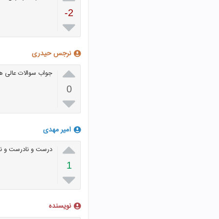
-2

نرجس حیدری

جواب سوالات عالی 
0

امیر مهدی

درست و نادرست و ن
1

نویسنده