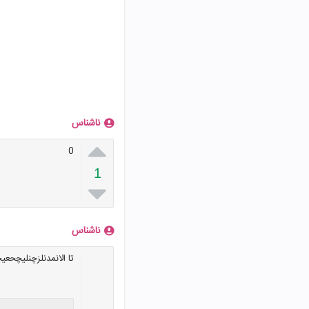
ناشناس

0
1

ناشناس
تا الانمدنلزچنلیچح