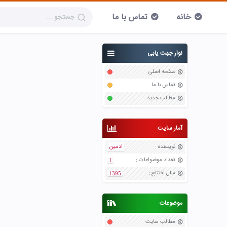
خانه
تماس با ما
نوار جهت یابی
صفحه اصلی
تماس با ما
مطالب جدید
آمار سایت
نویسنده
:
ادمین
تعداد موضواعات
:
1
سال افتتاح
:
1395
موضوعات
مطالب سایت