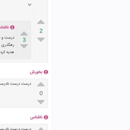
پ

ناشنا

2

3

هدیه کردن
بخورش

درست درست نادرس
0

ناشناس

درست درست نادرس