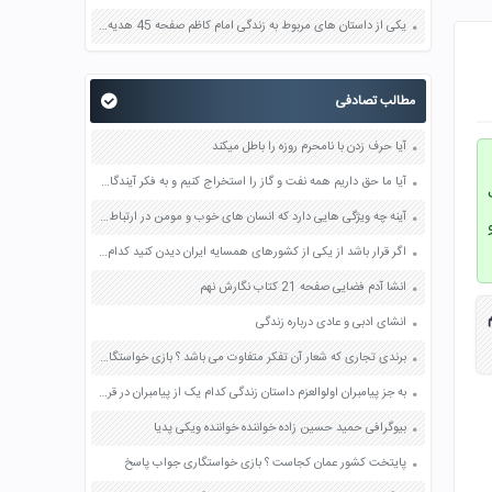
یکی از داستان های مربوط به زندگی امام کاظم صفحه 45 هدیه های آسمان چهارم
مطالب تصادفی
آیا حرف زدن با نامحرم روزه را باطل میکند
آیا ما حق داریم همه نفت و گاز را استخراج کنیم و به فکر آیندگان نباشیم صفحه 38 مطالعات اجتماعی ششم
ت
آینه چه ویژگی هایی دارد که انسان های خوب و مومن در ارتباط دوستانه با یکدیگر باید مثل آینه باشند؟ صفحه 75 هدیه های آسمان چهارم
اگر قرار باشد از یکی از کشورهای همسایه ایران دیدن کنید کدام را انتخاب میکنید دلایل شما برای سفر به آن کشور کدام است صفحه 100 مطالعات اجتماعی ششم
انشا آدم فضایی صفحه 21 کتاب نگارش نهم
انشای ادبی و عادی درباره زندگی
برندی تجاری که شعار آن تفکر متفاوت می باشد ؟ بازی خواستگاری جواب پاسخ
به جز پیامبران اولوالعزم داستان زندگی کدام یک از پیامبران در قرآن آمده است ؟ صفحه 17 کتاب هدیه های آسمانی ششم
بیوگرافی حمید حسین زاده خواننده خواننده ویکی پدیا
پایتخت کشور عمان کجاست ؟ بازی خواستگاری جواب پاسخ