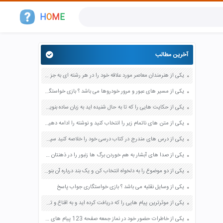
H
O
M
E
آخرین مطالب
یکی از هنرمندان معاصر مورد علاقه خود را در هر رشته ای به جز عکاسی صفحه 69 فرهنگ و هنر نهم
یکی از مسیر های عبور و مرور خودروها می باشد ؟ بازی خواستگاری جواب پاسخ
یکی از حکایت هایی را که تا به حال شنیده اید به زبان ساده بنویسید صفحه 97 نگارش ششم دبستان
یکی از متن های ناتمام زیر را انتخاب کنید و نوشته را ادامه دهید صفحه 73 و 74 کتاب نگارش فارسی پنجم دبستان
یکی از درس های مندرج در کتاب درسی خود را خلاصه کنید سپس متن خلاصه شده را با بهره گیری از روش های دسته بندی نمودار جدول نقشه مفهومی نشان دهید صفحه 118 نگارش یازدهم
یکی از صدا های آبشار به هم خوردن برگ ها زنبور را در ذهنتان مجسم کنید و درباره آن یک بند بنویسید صفحه 11 نگارش پنجم
یکی از دو موضوع را به دلخواه انتخاب کن و یک بند درباره آن بنویس صفحه 35 کتاب نگارش فارسی سوم
یکی از وسایل نقلیه می باشد ؟ بازی خواستگاری جواب پاسخ
یکی از موثرترین پیام هایی را که دریافت کرده اید و به اقناع و تغییری جدی در شما منجر شده است برسی کنید و علت این تاثیر گذاری قابل توجه را بنویسید صفحه 52 تفکر و سواد رسانه ای دهم
یکی از خاطرات حضور خود در نماز جمعه صفحه 123 پیام های آسمان هفتم