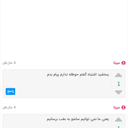
مببنا
4 سال قبل

ببخشید اشتباه گفتم حوطله ندارم پیام بدم
1

پاسخ
مببنا
4 سال قبل

یعنی ما نمی توانیم ساعتو به عقب برسانیم