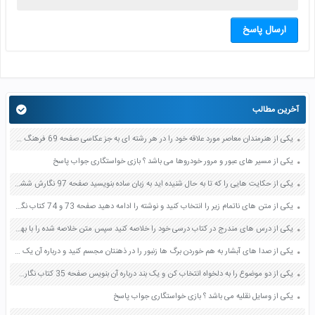
ارسال پاسخ
آخرین مطالب
یکی از هنرمندان معاصر مورد علاقه خود را در هر رشته ای به جز عکاسی صفحه 69 فرهنگ و هنر نهم
یکی از مسیر های عبور و مرور خودروها می باشد ؟ بازی خواستگاری جواب پاسخ
یکی از حکایت هایی را که تا به حال شنیده اید به زبان ساده بنویسید صفحه 97 نگارش ششم دبستان
یکی از متن های ناتمام زیر را انتخاب کنید و نوشته را ادامه دهید صفحه 73 و 74 کتاب نگارش فارسی پنجم دبستان
یکی از درس های مندرج در کتاب درسی خود را خلاصه کنید سپس متن خلاصه شده را با بهره گیری از روش های دسته بندی نمودار جدول نقشه مفهومی نشان دهید صفحه 118 نگارش یازدهم
یکی از صدا های آبشار به هم خوردن برگ ها زنبور را در ذهنتان مجسم کنید و درباره آن یک بند بنویسید صفحه 11 نگارش پنجم
یکی از دو موضوع را به دلخواه انتخاب کن و یک بند درباره آن بنویس صفحه 35 کتاب نگارش فارسی سوم
یکی از وسایل نقلیه می باشد ؟ بازی خواستگاری جواب پاسخ