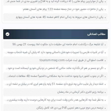
یکی از موثرترین پیام هایی را که دریافت کرده اید و به اقناع و تغییری جدی در شما منجر شده است برسی کنید و علت این تاثیر گذاری قابل توجه را بنویسید صفحه 52 تفکر و سواد رسانه ای دهم
یکی از خاطرات حضور خود در نماز جمعه صفحه 123 پیام های آسمان هفتم
یکی از داستان های مربوط به زندگی امام کاظم صفحه 45 هدیه های آسمان چهارم
مطالب تصادفی
آیا شایعه مرگ درگذشت امام خامنه ای حقیقت دارد ملکوت اعلا پیوست 21 بهمن 96
آیا در ادبیات فارسی یا تجربیات خودشان داستانی وجود دارد که پایان آن شبیه انتخاب جوجه عقاب باشد صفحه 98 تفکر و پژوهش ششم
اقامت اسلواکی از طریق ثبت شرکت tourism-mag.com
اگر دو جسم بر هم اثر نگذارند مانند حالتی که شخص در نزدیکی خودرو ایستاده است و خودرو را هل نمی دهد آیا دو جسم به هم نیرو وارد می کنند صفحه 50 علوم ششم
اگر در جنوب کشور دریا وجود نداشت ما چه مشکلاتی داشتیم؟ صفحه 48 مطالعات اجتماعی پنجم
انشا دیدار یار غایب دانی چه ذوق دارد صفحه 51 پایه یازدهم ابری که در بیابان بر تشنه‌ ای ببارد
برنامه رژیم لاغری دکتر کرمانی در ماه رمضان
به نظر شما چه کارهایی هدر دادن وقت است برای چه کارهایی دوست دارید وقت بیشتری بگذارید صفحه 68 هدیه های آسمان ششم
ترجمه درس دوم عربی دهم تجربی Pdf پی دی اف کامل رایگان