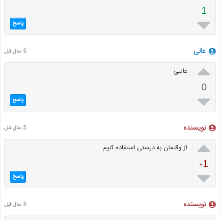
1

پاسخ
عالی
5 سال قبل

عالیی
0

پاسخ
نویسنده
5 سال قبل

از وقتمان به درستی استفاده کنیم
-1

پاسخ
نویسنده
5 سال قبل