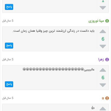
1

پاسخ
مینا نوروزی
5 سال قبل

باید دانست در زندگی ارزشمند ترین چیز وقتیا همان زمان است.
6

پاسخ
زهرا
5 سال قبل

عالییییی🤩🤩🤩🤩🤩🤩🤩🤩🤩🤩🤩🤩🤩🤩🤩🤩🤩🤩🤩
6

پاسخ
a
5 سال قبل

👍