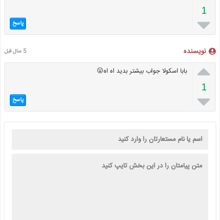
1

پاسخ
نویسنده
5 سال قبل

بابا اسکولا جواب بیشتر بدید اه اه😛
1

پاسخ