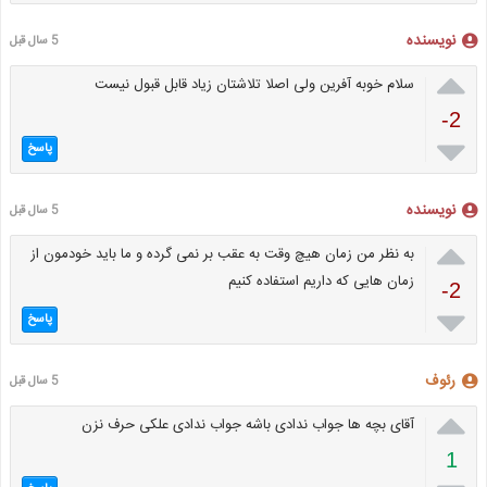
نویسنده
5 سال قبل

سلام خوبه آفرین ولی اصلا تلاشتان زیاد قابل قبول نیست
-2

پاسخ
نویسنده
5 سال قبل

به نظر من زمان هیچ وقت به عقب بر نمی گرده و ما باید خودمون از
زمان هایی که داریم استفاده کنیم
-2

پاسخ
رئوف
5 سال قبل

آقای بچه ها جواب ندادی باشه جواب ندادی علکی حرف نزن
1