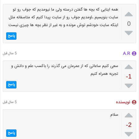

همه اینایی که بچه ها گفتن درسته ولی ما نیومدیم که جواب رو تو
سایت بنویسیم ،اومدیم جواب رو از سایت پیدا کنیم که متاسفانه مثل
0
اینکه سایت خودشم توش مونده و به غیر از نظر بچه ها چیزی نیست

پاسخ
A.R
5 سال قبل

سعی کنیم ساعاتی که از عمرمان می گذرند را باکسب علم و دانش و
تجربه همراه کنیم
-1

پاسخ
نویسنده
5 سال قبل

سلام
-2

پاسخ