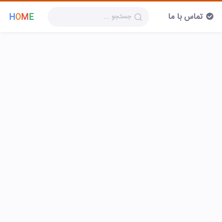
تماس با ما
H
O
M
E