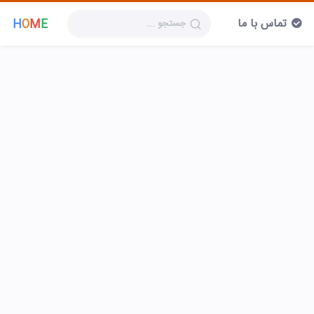
تماس با ما
H
O
M
E