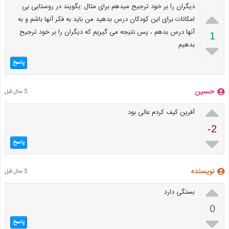
دیگران را بر خود ترجیح میدهم برای مثال :بگویند در روستایی بی

امکانات برای این کودکان درس بدهید من باید به فکر آنها باشم و به
آنها درس بدهم ، پس نتیجه می گیریم که دیگران را بر خود ترجیح
1
بدهیم

پاسخ
حسین
5 سال قبل

آفرین کیف کردم عالی بود
-2

پاسخ
نویسنده
5 سال قبل

بستگی دارد
0

پاسخ