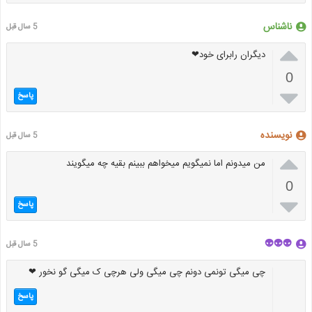
ناشناس
5 سال قبل

دیگران رابرای خود❤
0

پاسخ
نویسنده
5 سال قبل

من میدونم اما نمیگویم میخواهم ببینم بقیه چه میگویند
0

پاسخ
👽👽👽
5 سال قبل
چی میگی تونمی دونم چی میگی ولی هرچی ک میگی گو نخور ❤
پاسخ