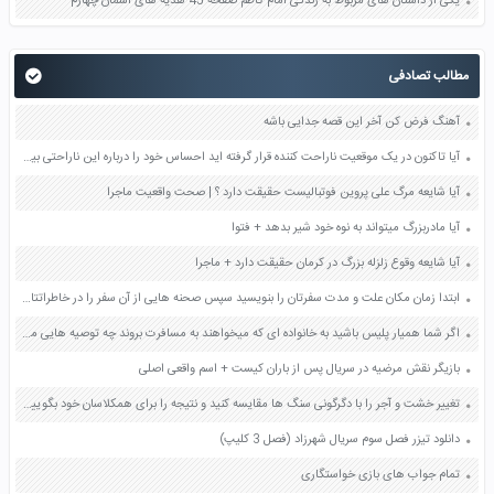
یکی از داستان های مربوط به زندگی امام کاظم صفحه 45 هدیه های آسمان چهارم
مطالب تصادفی
آهنگ فرض کن آخر این قصه جدایی باشه
آیا تاکنون در یک موقعیت ناراحت کننده قرار گرفته اید احساس خود را درباره این ناراحتی بیان کنید درجه و شدت این ناراحتی تا چه مقدار بوده است صفحه 102 کتاب تفکر و سبک زندگی هشتم
آیا شایعه مرگ علی پروین فوتبالیست حقیقت دارد ؟ | صحت واقعیت ماجرا
آیا مادربزرگ میتواند به نوه خود شیر بدهد + فتوا
آیا شایعه وقوع زلزله بزرگ در کرمان حقیقت دارد + ماجرا
ابتدا زمان مکان علت و مدت سفرتان را بنویسید سپس صحنه هایی از آن سفر را در خاطراتتان جست و جو و تجسم کنید و بنویسید صفحه 91 کتاب نگارش یازدهم
اگر شما همیار پلیس باشید به خانواده ای که میخواهند به مسافرت بروند چه توصیه هایی می کنید صفحه 54 مطالعات اجتماعی پنجم
بازیگر نقش مرضیه در سریال پس از باران کیست + اسم واقعی اصلی
تغییر خشت و آجر را با دگرگونی سنگ ها مقایسه کنید و نتیجه را برای همکلاسان خود بگویید صفحه ۱۱۲ کتاب علوم تجربی هشتم
دانلود تیزر فصل سوم سریال شهرزاد (فصل 3 کلیپ)
تمام جواب های بازی خواستگاری