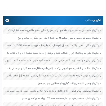
آخرین مطالب
یکی از هنرمندان معاصر مورد علاقه خود را در هر رشته ای به جز عکاسی صفحه 69 فرهنگ و هنر نهم
یکی از مسیر های عبور و مرور خودروها می باشد ؟ بازی خواستگاری جواب پاسخ
یکی از حکایت هایی را که تا به حال شنیده اید به زبان ساده بنویسید صفحه 97 نگارش ششم دبستان
یکی از متن های ناتمام زیر را انتخاب کنید و نوشته را ادامه دهید صفحه 73 و 74 کتاب نگارش فارسی پنجم دبستان
یکی از درس های مندرج در کتاب درسی خود را خلاصه کنید سپس متن خلاصه شده را با بهره گیری از روش های دسته بندی نمودار جدول نقشه مفهومی نشان دهید صفحه 118 نگارش یازدهم
یکی از صدا های آبشار به هم خوردن برگ ها زنبور را در ذهنتان مجسم کنید و درباره آن یک بند بنویسید صفحه 11 نگارش پنجم
یکی از دو موضوع را به دلخواه انتخاب کن و یک بند درباره آن بنویس صفحه 35 کتاب نگارش فارسی سوم
یکی از وسایل نقلیه می باشد ؟ بازی خواستگاری جواب پاسخ
یکی از موثرترین پیام هایی را که دریافت کرده اید و به اقناع و تغییری جدی در شما منجر شده است برسی کنید و علت این تاثیر گذاری قابل توجه را بنویسید صفحه 52 تفکر و سواد رسانه ای دهم
یکی از خاطرات حضور خود در نماز جمعه صفحه 123 پیام های آسمان هفتم