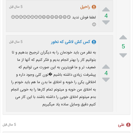

راحیل
5 سال قبل
4
لطفا فوش ندید 😏😐😐😐😐😐😐🙁🙁🙁🙁🙁🙁🙁🙁

🙁

کس کش لاشی که نخور
5 سال قبل
5

به نظر من باید خودمان را به دیگران ترجیح بدهیم و تا
بتوانیم کار را بهتر انجام بدیم و فکر کنیم که آنها از ما

ضعیف تر و ما قویترین به این صورت می توانیم که
4
پیشرفت زیادی داشته باشیم �نون کلی وجود داره و

اخلاقی یکی را خوبه و اخلاق ما بدن ما هم باید خودم را
به اخلاق من خوبه و میتونم تمام کارها را به خوبی انجام
بدم میتونم اخلاق خوبی را داشته باشند با این کار می
کنیم دقیق وسایل ساده یاد میگیریم
علی
5 سال قبل