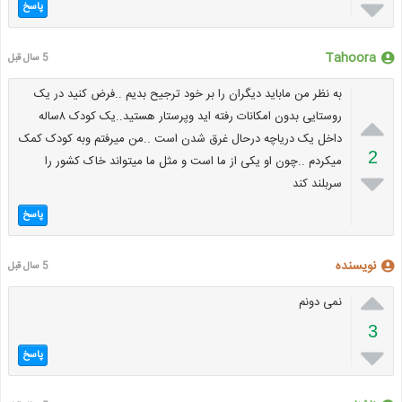

پاسخ
Tahoora
5 سال قبل
به نظر من ماباید دیگران را بر خود ترجیح بدیم ..فرض کنید در یک

روستایی بدون امکانات رفته اید وپرستار هستید..یک کودک ۸ساله
داخل یک دریاچه درحال غرق شدن است ..من میرفتم وبه کودک کمک
2
میکردم ..چون او یکی از ما است و مثل ما میتواند خاک کشور را

سربلند کند
پاسخ
نویسنده
5 سال قبل

نمی دونم
3

پاسخ