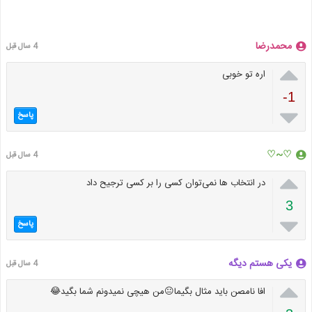
محمدرضا
4 سال قبل

اره تو خوبی
-1

پاسخ
♡~♡
4 سال قبل

در انتخاب ها نمی‌توان کسی را بر کسی ترجیح داد
3

پاسخ
یکی هستم دیگه
4 سال قبل

افا نامصن باید مثال بگیما😐من هیچی نمیدونم شما بگید😂