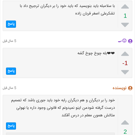

با سلامبله باید بنویسید که باید خود را بر دیگران ترجیح داد با
تشکرعلی اصغر قربان زاده
1

پاسخ
🙂🍳
5 سال قبل

-1

پاسخ
نویسنده
5 سال قبل
خود را بر دیگران و هم دیگران رابه خود باید جوری باشد که تصمیم
درست گرفته شودمن اینو نمیدونم که قانونی وجود داره یا نهولی
مثالش همون معلم در درس آقکند

پاسخ
2