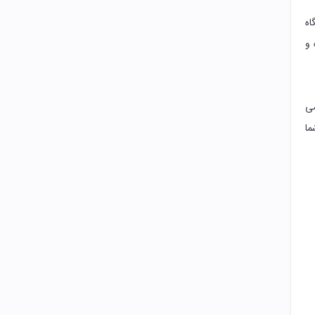
اه
 و
می
ما