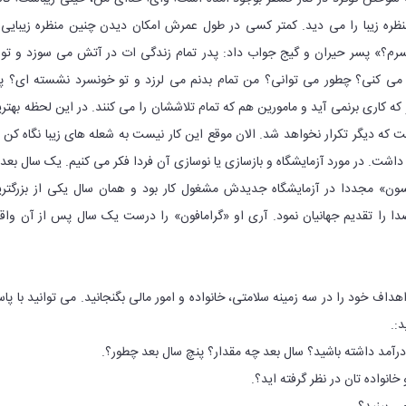
نظره زیبا را می دید. کمتر کسی در طول عمرش امکان دیدن چنین منظره زیبایی 
رم؟» پسر حیران و گیج جواب داد: پدر تمام زندگی ات در آتش می سوزد و تو 
می کنی؟ چطور می توانی؟ من تمام بدنم می لرزد و تو خونسرد نشسته ای؟ پ
 کاری برنمی آید و مامورین هم که تمام تلاششان را می کنند. در این لحظه بهتر
ت که دیگر تکرار نخواهد شد. الان موقع این کار نیست به شعله های زیبا نگاه کن 
اشت. در مورد آزمایشگاه و بازسازی یا نوسازی آن فردا فکر می کنیم. یک سال بعد 
سون» مجددا در آزمایشگاه جدیدش مشغول کار بود و همان سال یکی از بزرگتر
 را تقدیم جهانیان نمود. آری او «گرامافون» را درست یک سال پس از آن واق
داف خود را در سه زمینه سلامتی، خانواده و امور مالی بگنجانید. می توانید با پا
:.
رآمد داشته باشید؟ سال بعد چه مقدار؟ پنچ سال بعد چطور؟.
انواده تان در نظر گرفته اید؟.