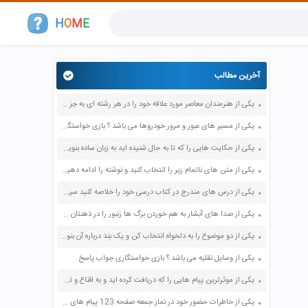
H
O
M
E
آخرین مطالب
یکی از هنرمندان معاصر مورد علاقه خود را در هر رشته ای به جز عکاسی صفحه 69 فرهنگ و هنر نهم
یکی از مسیر های عبور و مرور خودروها می باشد ؟ بازی خواستگاری جواب پاسخ
یکی از حکایت هایی را که تا به حال شنیده اید به زبان ساده بنویسید صفحه 97 نگارش ششم دبستان
یکی از متن های ناتمام زیر را انتخاب کنید و نوشته را ادامه دهید صفحه 73 و 74 کتاب نگارش فارسی پنجم دبستان
یکی از درس های مندرج در کتاب درسی خود را خلاصه کنید سپس متن خلاصه شده را با بهره گیری از روش های دسته بندی نمودار جدول نقشه مفهومی نشان دهید صفحه 118 نگارش یازدهم
یکی از صدا های آبشار به هم خوردن برگ ها زنبور را در ذهنتان مجسم کنید و درباره آن یک بند بنویسید صفحه 11 نگارش پنجم
یکی از دو موضوع را به دلخواه انتخاب کن و یک بند درباره آن بنویس صفحه 35 کتاب نگارش فارسی سوم
یکی از وسایل نقلیه می باشد ؟ بازی خواستگاری جواب پاسخ
یکی از موثرترین پیام هایی را که دریافت کرده اید و به اقناع و تغییری جدی در شما منجر شده است برسی کنید و علت این تاثیر گذاری قابل توجه را بنویسید صفحه 52 تفکر و سواد رسانه ای دهم
یکی از خاطرات حضور خود در نماز جمعه صفحه 123 پیام های آسمان هفتم