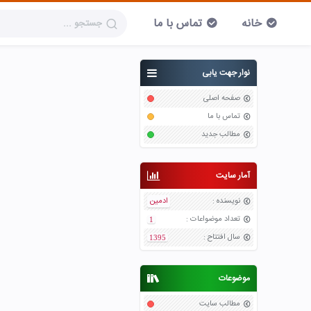
خانه
تماس با ما
نوار جهت یابی
صفحه اصلی
تماس با ما
مطالب جدید
آمار سایت
نویسنده
:
ادمین
تعداد موضواعات
:
1
سال افتتاح
:
1395
موضوعات
مطالب سایت