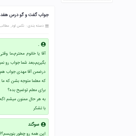
جواب گفت و گو درس هفدهم راز خ
دسته بندی :
نکس لود
مطالب
.
آقا یا خانوم محترم،ما وق
بگیریم،بعد شما جواب رو نمی
درضمن آقا مهدی جواب هم ک
که معلما متوجه بشن که ما 
برای معلم توضیح بده؟
به هر حال ممنون میشم اگه
با تشکر
سوگند
این همه رو چطور بنویسم؟🥲😐