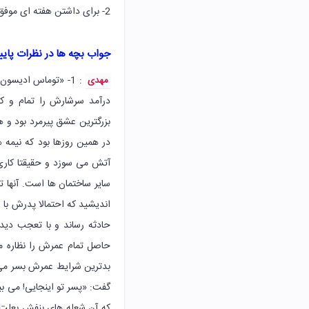
2- برای داشتن هفته ای موفق، چگونه برنامه ریزی می کنید؟
جواب بچه ها در نظرات پای
: 1- «توماس ادیسو
مهدی
درآمد سرشارش را تمام و کم
بزرگترین عشق پیرمرد بود و ه
در همین روزها بود که نیمه 
آتش می سوزد و حقیقتا کاری
سایر ساختمان ها است. آنها ت
اندیشید که احتمالا پدرش با
حادثه رساند و با تعجب دی
حاصل تمام عمرش را نظاره می
بدترین شرایط عمرش بسر می بر
گفت: «پسر تو اینجایی! می ب
که آن شعله های بنفش بعلت 