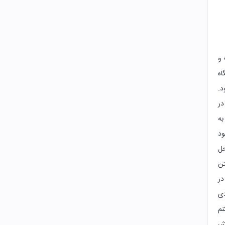
 و
اه
د.
در
به
ود
حل
ن
در
دی
نم
اش