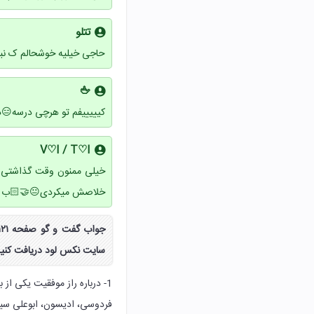
تتلو
حاجی خیلیه خوشحالم ک نبا
🖕
کیییییفم تو هرچی درسه😑د
V♡I / T♡I
خیلی ممنون وقت گذاشتی ام
خلاصش میکردی😐🤝🏻ب ه
سایت نکس لود دریافت کنید
1- درباره راز موفقیت یکی از بزرگان زیر، در کلاس گفت وگو کنید.
فردوسی، ادیسون، ابوعلی سین