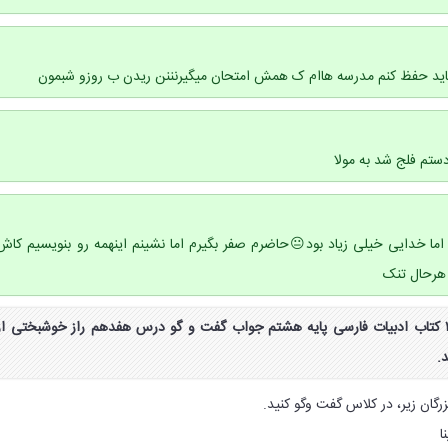
ید حفظ کنم مدرسه هاام ک همش امتحان میگیرنننن ریدن ب روزو شبمون
ستم فلج شد به مولا
ا خدایی خیلی زیاد بود😐حاضرم صفر بگیرم اما نشینم اینهمه رو بنویسیم کاش
رحال تنک
جواب گفت و گو صفحه ۱۲۱ کتاب ادبیات فارسی پایه هشتم جواب گفت و گو درس هفدهم راز خوشبختی از
.
ا