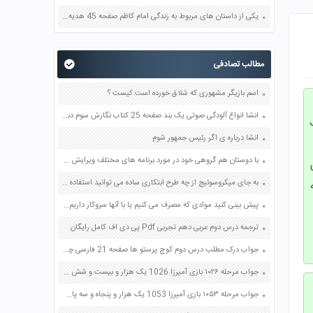
یکی از داستان های مربوط به زندگی امام کاظم صفحه 45 هدیه های آسمان چهارم
مطالب تصادفی
اسم بازیگر مشهوری که شلاق خورده است کیست ؟
انشا انواع آلودگی صوتی یک بند صفحه 25 کتاب نگارش سوم دبستان
انشا درباره ی اگر رئیس جمهور شوم
با دوستان هم گروهی خود در مورد برنامه های مختلف ویرایش تصویر صدا و ویدئو گفت و گو کنید در این زمینه از دبیر خود راهنمایی بگیرید صفحه 68 کار و فناوری هشتم
به جای میکروسوئیچ از چه طرح ابتکاری ساده می توانید استفاده کنید صفحه 37 کار و فناوری هشتم
پیش بینی کنید موادی که مصرف می کنیم یا با آنها سروکار داریم عنصرند یا ترکیب برای پیش بینی خود دلیل بیاورید صفحه 20 علوم هفتم
ترجمه درس دوم عربی دهم تجربی Pdf پی دی اف کامل رایگان
جواب درک مطلب درس دوم کوچ پرستو ها صفحه 21 فارسی چهارم
جواب مرحله ۱۰۲۶ بازی آمیرزا 1026 یک هزار و بیست و شش پاسخ
جواب مرحله ۱۰۵۳ بازی آمیرزا 1053 یک هزار و پنجاه و سه پاسخ