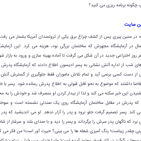
ین سایت
ن» در سنین پیری پس از کشف چراغ برق یکی از ثروتمندان آمریکا بشمار می رفت
ال در آزمایشگاه مجهزش که ساختمان بزرگی بود، هزینه می کرد. این آزمایشگ
ر روز اختراعی جدید در آن شکل می گرفت تا آماده بهینه سازی و ورود به بازار شو
های شب از اداره آتش نشانی به پسر ادیسون اطلاع دادند که آزمایشگاه پدرش 
 از دست کسی برنمی آید و تمام تلاش ماموران فقط جلوگیری از گسترش آتش 
قاضا داشتند که موضوع به نحو قابل قبولی به اطلاع پدرش رسانده شود. پسر با خ
 شنیدن این خبر سکته می کند و لذا از بیدار کردن او منصرف شد و خودش را به م
د که پدرش در مقابل ساختمان آزمایشگاه روی یک صندلی نشسته است و سوخت
 کند. پسر تصمیم گرفت جلو نرود و پدر را آزار ندهد. او می اندیشید که پدر 
د که ناگهان پدر سرش را برگرداند و پسر را دید و با صدای بلند و سرشار از شا
ینی چقدر زیباست! رنگ آمیزی شعله ها را می بینی؟ حیرت آور است! من فکر می ک
سوختن گوگرد در کنار فسفر بوجود آمده است! وای! خدای من، خیلی زیباست! ک