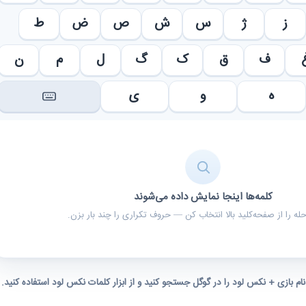
ز
ژ
س
ش
ص
ض
ط
ف
ق
ک
گ
ل
م
ن
ه
و
ی
کلمه‌ها اینجا نمایش داده می‌شوند
ه را از صفحه‌کلید بالا انتخاب کن — حروف تکراری را چند بار بزن.
 نام بازی + نکس لود را در گوگل جستجو کنید و از ابزار کلمات نکس لود استفاده کنید.