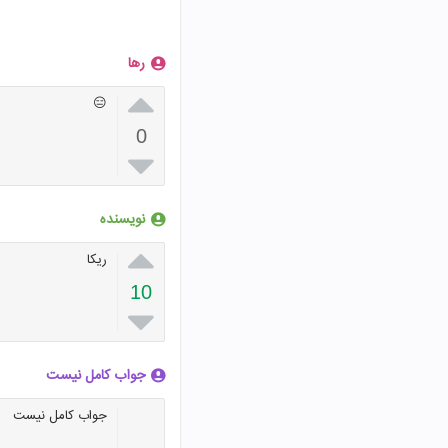
رها

😑
0

نویسنده

ریکا
10

جواب کامل نیست
جواب کامل نیست