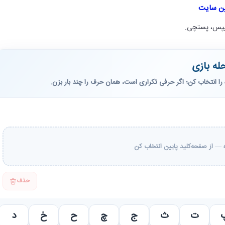
ین سایت
یپس، پستچی.
له بازی
را انتخاب کن؛ اگر حرفی تکراری است، همان حرف را چند بار بزن.
— از صفحه‌کلید پایین انتخاب کن
حذف
ت
ث
ج
چ
ح
خ
د