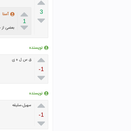


3
آسنا

1

بعضی از ج
نویسنده

ق س ل ه ی
-1

نویسنده

سهیل،سلیقه
-1
