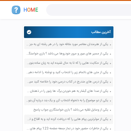
H
O
M
E
آخرین مطالب
یکی از هنرمندان معاصر مورد علاقه خود را در هر رشته ای به جز عکاسی صفحه 69 فرهنگ و هنر نهم
یکی از مسیر های عبور و مرور خودروها می باشد ؟ بازی خواستگاری جواب پاسخ
یکی از حکایت هایی را که تا به حال شنیده اید به زبان ساده بنویسید صفحه 97 نگارش ششم دبستان
یکی از متن های ناتمام زیر را انتخاب کنید و نوشته را ادامه دهید صفحه 73 و 74 کتاب نگارش فارسی پنجم دبستان
یکی از درس های مندرج در کتاب درسی خود را خلاصه کنید سپس متن خلاصه شده را با بهره گیری از روش های دسته بندی نمودار جدول نقشه مفهومی نشان دهید صفحه 118 نگارش یازدهم
یکی از صدا های آبشار به هم خوردن برگ ها زنبور را در ذهنتان مجسم کنید و درباره آن یک بند بنویسید صفحه 11 نگارش پنجم
یکی از دو موضوع را به دلخواه انتخاب کن و یک بند درباره آن بنویس صفحه 35 کتاب نگارش فارسی سوم
یکی از وسایل نقلیه می باشد ؟ بازی خواستگاری جواب پاسخ
یکی از موثرترین پیام هایی را که دریافت کرده اید و به اقناع و تغییری جدی در شما منجر شده است برسی کنید و علت این تاثیر گذاری قابل توجه را بنویسید صفحه 52 تفکر و سواد رسانه ای دهم
یکی از خاطرات حضور خود در نماز جمعه صفحه 123 پیام های آسمان هفتم