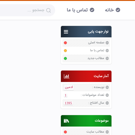
خانه
تماس با ما
نوار جهت یابی
صفحه اصلی
تماس با ما
مطالب جدید
آمار سایت
نویسنده
:
ادمین
تعداد موضواعات
:
1
سال افتتاح
:
1395
موضوعات
مطالب سایت