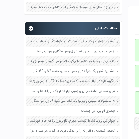
یکی از داستان های مربوط به زندگی امام کاظم صفحه 45 هدیه های آسمان چهارم
مطالب تصادفی
آبشار درازکش در کدام شهر است ؟ بازی خواستگاری جواب پاسخ
از عوامل بیماری زا می باشد ؟ بازی خواستگاری جواب پاسخ
انتخاب ولی فقیه در کشور ما چگونه انجام می گیرد و مردم از چه طریقی در انتخاب ایشان دخالت دارند صفحه 133 دین و زندگی یازدهم
انشا برداشتن یک ظرف داغ حس و حال صفحه 62 و 63 نگارش هشتم
انگیزه کاوه در قیام علیه ضحاک چه بود صفحه 107 فارسی یازدهم
برای ساختن ساختمان روی زمین نرم کدام یک از پایه های نشان داده شده مناسب تر است صفحه 84 علوم نهم
به محصولات طبیعی و بیولوژیک گفته می شود ؟ بازی خواستگاری جواب پاسخ
بیماری ام پی اس چیست
بیوگرافی پرویز نشاط کیست مجری تلویزیون برنامه حالا خورشید
تحریم اقتصادی و آثار آن را بر زندگی مردم در کلاس بررسی و موارد آن را فهرست کنید صفحه 72 آمادگی دفاعی دهم