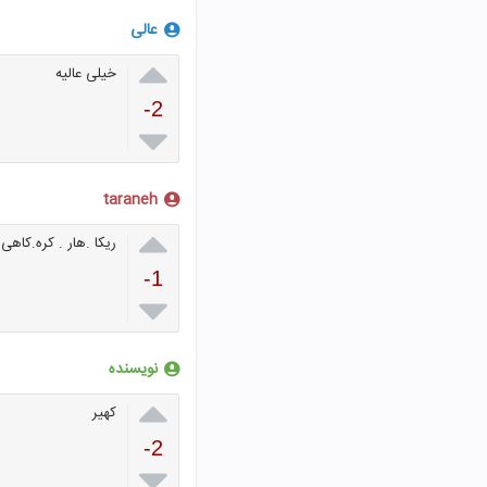
عالی

خیلی عالیه
-2

taraneh

ریکا .هار . کره.کاهی.
-1

نویسنده

کهیر
-2
