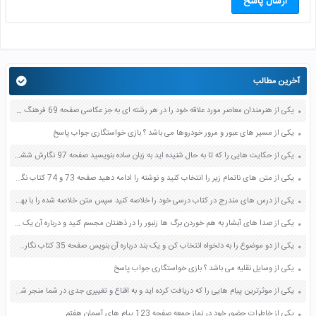
ارسال پاسخ
آخرین مطالب
یکی از هنرمندان معاصر مورد علاقه خود را در هر رشته ای به جز عکاسی صفحه 69 فرهنگ و هنر نهم
یکی از مسیر های عبور و مرور خودروها می باشد ؟ بازی خواستگاری جواب پاسخ
یکی از حکایت هایی را که تا به حال شنیده اید به زبان ساده بنویسید صفحه 97 نگارش ششم دبستان
یکی از متن های ناتمام زیر را انتخاب کنید و نوشته را ادامه دهید صفحه 73 و 74 کتاب نگارش فارسی پنجم دبستان
یکی از درس های مندرج در کتاب درسی خود را خلاصه کنید سپس متن خلاصه شده را با بهره گیری از روش های دسته بندی نمودار جدول نقشه مفهومی نشان دهید صفحه 118 نگارش یازدهم
یکی از صدا های آبشار به هم خوردن برگ ها زنبور را در ذهنتان مجسم کنید و درباره آن یک بند بنویسید صفحه 11 نگارش پنجم
یکی از دو موضوع را به دلخواه انتخاب کن و یک بند درباره آن بنویس صفحه 35 کتاب نگارش فارسی سوم
یکی از وسایل نقلیه می باشد ؟ بازی خواستگاری جواب پاسخ
یکی از موثرترین پیام هایی را که دریافت کرده اید و به اقناع و تغییری جدی در شما منجر شده است برسی کنید و علت این تاثیر گذاری قابل توجه را بنویسید صفحه 52 تفکر و سواد رسانه ای دهم
یکی از خاطرات حضور خود در نماز جمعه صفحه 123 پیام های آسمان هفتم