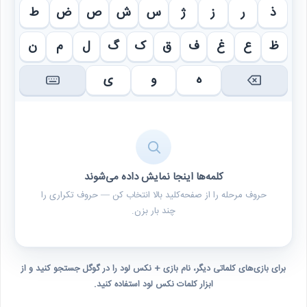
ذ
ر
ز
ژ
س
ش
ص
ض
ط
ظ
ع
غ
ف
ق
ک
گ
ل
م
ن
ه
و
ی
کلمه‌ها اینجا نمایش داده می‌شوند
حروف مرحله را از صفحه‌کلید بالا انتخاب کن — حروف تکراری را
چند بار بزن.
برای بازی‌های کلماتی دیگر، نام بازی + نکس لود را در گوگل جستجو کنید و از
ابزار کلمات نکس لود استفاده کنید.