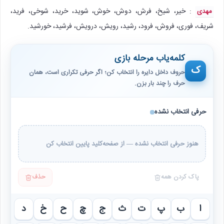
: خیر، شیخ، فرش، دوش، خوش، شوید، خرید، شوخی، فرید،
مهدی
شریف، فوری، فروش، فرود، رشید، رویش، درویش، فرشید، خورشید.
کلمه‌یاب مرحله بازی
ک
حروف داخل دایره را انتخاب کن؛ اگر حرفی تکراری است، همان
حرف را چند بار بزن.
حرفی انتخاب نشده
هنوز حرفی انتخاب نشده — از صفحه‌کلید پایین انتخاب کن
پاک کردن همه
حذف
ا
ب
پ
ت
ث
ج
چ
ح
خ
د