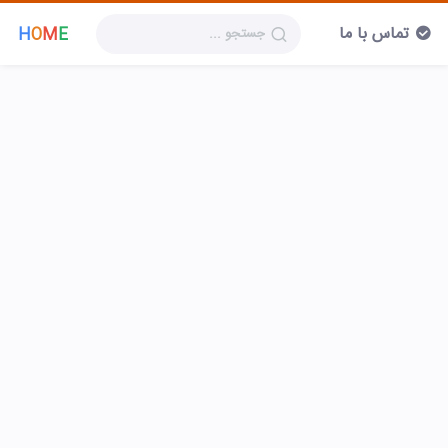
تماس با ما
H
O
M
E