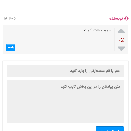
نویسنده
5 سال قبل

حلاج_حالت_کلات
-2

پاسخ