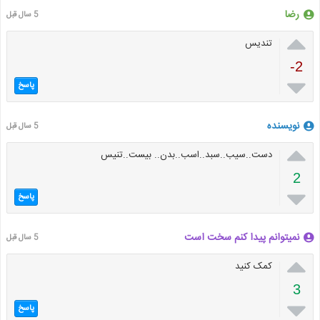
رضا
5 سال قبل

تندیس
-2

پاسخ
نویسنده
5 سال قبل

دست..سیب..سبد..اسب..بدن.. بیست..تنیس
2

پاسخ
نمیتوانم پیدا کنم سخت است
5 سال قبل

کمک کنید
3

پاسخ