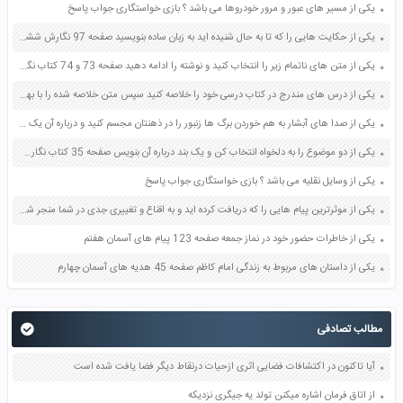
یکی از مسیر های عبور و مرور خودروها می باشد ؟ بازی خواستگاری جواب پاسخ
یکی از حکایت هایی را که تا به حال شنیده اید به زبان ساده بنویسید صفحه 97 نگارش ششم دبستان
یکی از متن های ناتمام زیر را انتخاب کنید و نوشته را ادامه دهید صفحه 73 و 74 کتاب نگارش فارسی پنجم دبستان
یکی از درس های مندرج در کتاب درسی خود را خلاصه کنید سپس متن خلاصه شده را با بهره گیری از روش های دسته بندی نمودار جدول نقشه مفهومی نشان دهید صفحه 118 نگارش یازدهم
یکی از صدا های آبشار به هم خوردن برگ ها زنبور را در ذهنتان مجسم کنید و درباره آن یک بند بنویسید صفحه 11 نگارش پنجم
یکی از دو موضوع را به دلخواه انتخاب کن و یک بند درباره آن بنویس صفحه 35 کتاب نگارش فارسی سوم
یکی از وسایل نقلیه می باشد ؟ بازی خواستگاری جواب پاسخ
یکی از موثرترین پیام هایی را که دریافت کرده اید و به اقناع و تغییری جدی در شما منجر شده است برسی کنید و علت این تاثیر گذاری قابل توجه را بنویسید صفحه 52 تفکر و سواد رسانه ای دهم
یکی از خاطرات حضور خود در نماز جمعه صفحه 123 پیام های آسمان هفتم
یکی از داستان های مربوط به زندگی امام کاظم صفحه 45 هدیه های آسمان چهارم
مطالب تصادفی
آیا تاکنون در اکتشافات فضایی اثری ازحیات درنقاط دیگر فضا یافت شده است
از اتاق فرمان اشاره میکنن تولد یه جیگری نزدیکه