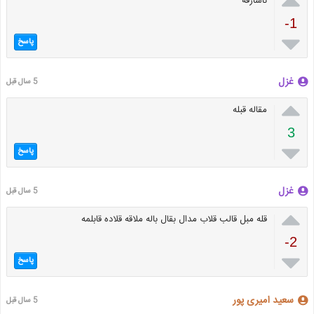
ناسارفه
-1

پاسخ
غزل
5 سال قبل

مقاله قبله
3

پاسخ
غزل
5 سال قبل

قله مبل قالب قلاب مدال بقال باله ملاقه قلاده قابلمه
-2

پاسخ
سعید امیری پور
5 سال قبل