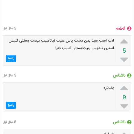
فاطمه
5 سال قبل

ادب اسب سبد بدن دست یاس سیب نباتاسیب بیست بستنی تنیس
استین تندیس بنیاددبستان اسیب دنیا
5

پاسخ
ناشناس
5 سال قبل

یقبادره
9

پاسخ
ناشناس
5 سال قبل
