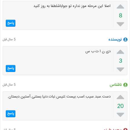

اصلا این مرحله موز نداره تو جواباشلطفا به روز کنید
8

پاسخ
نویسنده
5 سال قبل

دی ن ا ت ب س
3

پاسخ
ناشناس
5 سال قبل

دست.سبد.سیب.اسب.بیست.تنیس.نبات.دنیا.بستنی.آستین.دبستان.
20

پاسخ