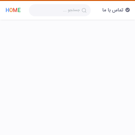
تماس با ما
H
O
M
E