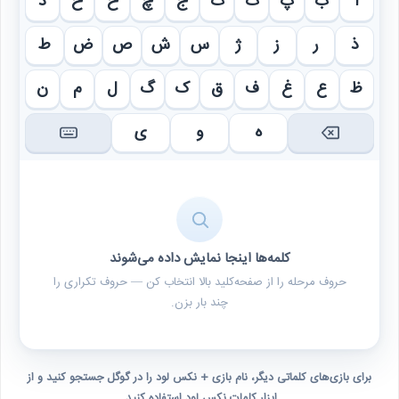
ا
ب
پ
ت
ث
ج
چ
ح
خ
د
ذ
ر
ز
ژ
س
ش
ص
ض
ط
ظ
ع
غ
ف
ق
ک
گ
ل
م
ن
ه
و
ی
کلمه‌ها اینجا نمایش داده می‌شوند
حروف مرحله را از صفحه‌کلید بالا انتخاب کن — حروف تکراری را
چند بار بزن.
برای بازی‌های کلماتی دیگر، نام بازی + نکس لود را در گوگل جستجو کنید و از
ابزار کلمات نکس لود استفاده کنید.