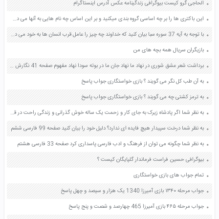
الحاجی گرو کیست بیوگرافی زندگینامه عکس آدرس اینستاگرام
این باکتری ها را بر چه اساسی گروه بندی میکنید و بر این اساس چه نام هایی به آنها می دهید صفحه 118 علوم نهم
با توجه به آیه 37 سوره سبا بیان کنید که خداوند چه چیز را عامل قرب انسان ها به خود می داند صفحه 24 دین و زندگی دهم
بازیگران سریال همه بچه های من
برداشت شعر عشق شوری در نهاد ما نهاد جان ما در بوته سودا نهاد مفهوم صفحه 41 نگارش دوازدهم
به آن طب کل نگر می گویند ؟ بازی خواستگاری جواب پاسخ
به ترمز کشتی چه می گویند ؟ بازی خواستگاری جواب پاسخ
به نظر شما اگر پادشاه زیرک به جای کار و زحمت یک ساله خوش گذرانی و زندگی راحت در قصر را انتخاب می کرد چه سرانجامی در انتظار او می بود صفحه 42 پیام های آسمان هفتم
به نظر شما درخت سپیدار هیچ فایده ای ندارد؟ دلیل خود را بیان کنید صفحه 99 فارسی ششم
به نظر شما چگونه می توان از فرهنگ و ادب فارسی پاسداری کرد صفحه 33 فارسی هشتم
بیوگرافی حسین فراست فرماندار گلپایگان کیست ؟
تمام جواب های بازی خواستگاری
جواب مرحله ۱۳۴۰ بازی آمیرزا 1340 یک هزار و سیصد و چهل پاسخ
جواب مرحله ۴۶۵ بازی آمیرزا 465 چهارصد و شصت و پنج پاسخ