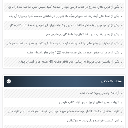
یکی از درس های مندرج در کتاب درسی خود را خلاصه کنید سپس متن خلاصه شده را با بهره گیری از روش های دسته بندی نمودار جدول نقشه مفهومی نشان دهید صفحه 118 نگارش یازدهم
یکی از صدا های آبشار به هم خوردن برگ ها زنبور را در ذهنتان مجسم کنید و درباره آن یک بند بنویسید صفحه 11 نگارش پنجم
یکی از دو موضوع را به دلخواه انتخاب کن و یک بند درباره آن بنویس صفحه 35 کتاب نگارش فارسی سوم
یکی از وسایل نقلیه می باشد ؟ بازی خواستگاری جواب پاسخ
یکی از موثرترین پیام هایی را که دریافت کرده اید و به اقناع و تغییری جدی در شما منجر شده است برسی کنید و علت این تاثیر گذاری قابل توجه را بنویسید صفحه 52 تفکر و سواد رسانه ای دهم
یکی از خاطرات حضور خود در نماز جمعه صفحه 123 پیام های آسمان هفتم
یکی از داستان های مربوط به زندگی امام کاظم صفحه 45 هدیه های آسمان چهارم
مطالب تصادفی
آیا بانک پارسیان ورشکست شده
ادبیات بومی استان اردبیل درس آزاد کتاب فارسی
افراد روشندل به کمک الفبای برجسته به نام حروف بریل می توانند بخوانند چرا این افراد برای خواندن از سرانگشتان خود استفاده می کنند؟ صفحه 60 علوم پنجم
اسی کیست خواننده ویکی پدیا + بیوگرافی