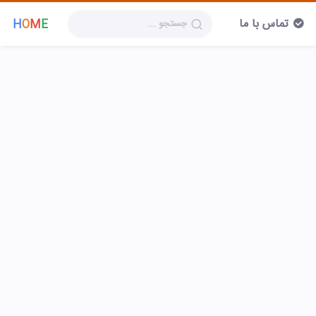
تماس با ما
H
O
M
E