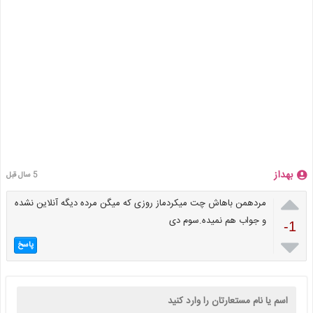
بهداز
5 سال قبل

مردهمن باهاش چت میکردماز روزی که میگن مرده دیگه آنلاین نشده
و جواب هم نمیده.سوم دی
-1

پاسخ