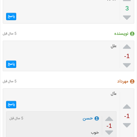
3

پاسخ
نویسنده
5 سال قبل

علل
-1

پاسخ
مهرداد
5 سال قبل
عآل

پاسخ

-1
حسن
5 سال قبل

-1

خوب