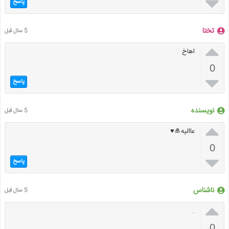

پاسخ
تختا
5 سال قبل

اهاخ
0

پاسخ
نویسنده
5 سال قبل

عاالیه🎍♥
0

پاسخ
ناشناس
5 سال قبل

.
0