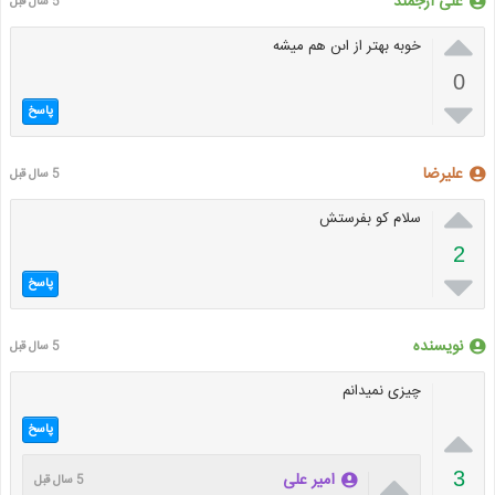
على ارجمند
5 سال قبل

خوبه بهتر از اىن هم میشه
0

پاسخ
علیرضا
5 سال قبل

سلام کو بفرستش
2

پاسخ
نویسنده
5 سال قبل
چیزی نمیدانم

پاسخ

3
امیر علی
5 سال قبل