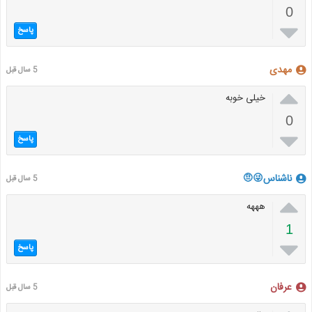
0

پاسخ
مهدی
5 سال قبل

خیلی خوبه
0

پاسخ
ناشناس😜🤨
5 سال قبل

هههه
1

پاسخ
عرفان
5 سال قبل