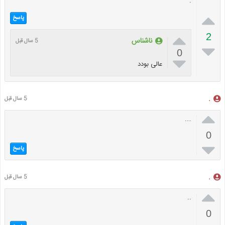
.

پاسخ

2
ناشناس
5 سال قبل

0

عالی بودد
.
5 سال قبل

….
0

پاسخ
.
5 سال قبل

..
0