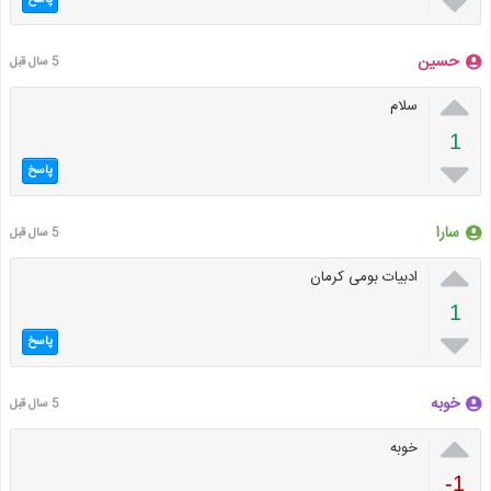

پاسخ
حسین
5 سال قبل

سلام
1

پاسخ
سارا
5 سال قبل

ادبيات بومى كرمان
1

پاسخ
خوبه
5 سال قبل

خوبه
-1