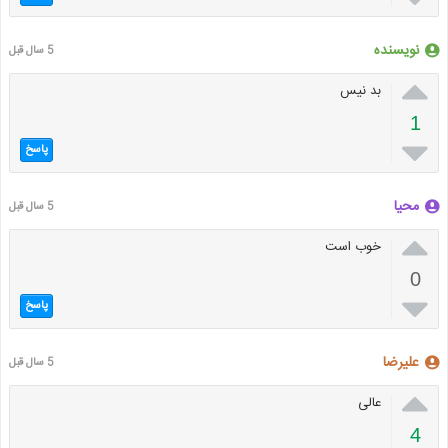
نویسنده
5 سال قبل

بد نیس
1

پاسخ
محیا
5 سال قبل

خوب است
0

پاسخ
علیرضا
5 سال قبل

عالی
4