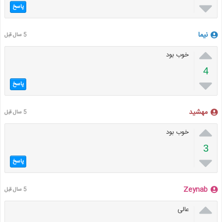

پاسخ
نیما
5 سال قبل

خوب بود
4

پاسخ
مهشید
5 سال قبل

خوب بود
3

پاسخ
Zeynab
5 سال قبل

عالی