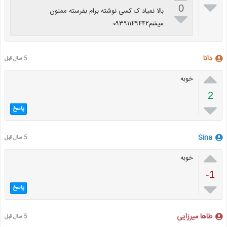

0
بالا نمیاد ک کسی نوشته برام بفرسته ممنون

میشم۰۹۳۹۱۱۴۹۴۴۲
دانا
5 سال قبل

خوبه
2

پاسخ
Sina
5 سال قبل

خوبه
-1

پاسخ
طاها میرزایی
5 سال قبل