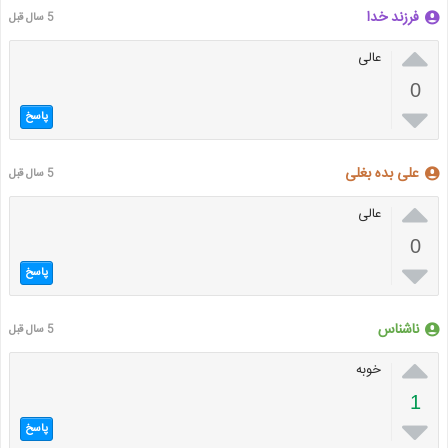
فرزند خدا
5 سال قبل

عالی
0

پاسخ
علی بده بغلی
5 سال قبل

عالی
0

پاسخ
ناشناس
5 سال قبل

خوبه
1

پاسخ