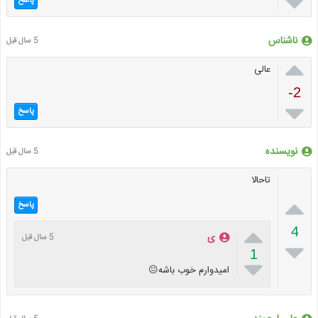

پاسخ
ناشناس
5 سال قبل

عالی
-2

پاسخ
نویسنده
5 سال قبل
تاحالا

پاسخ

4
ی
5 سال قبل

1

امیدوارم خوب باشه😐