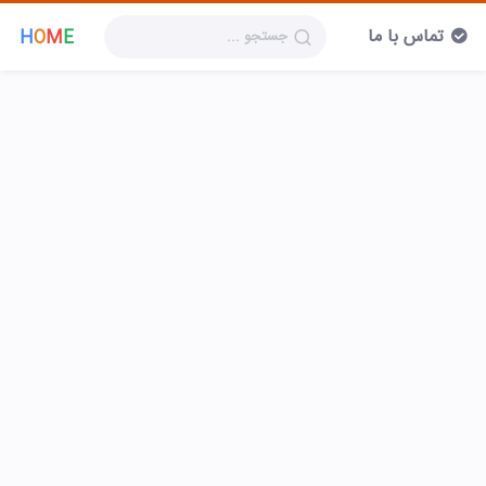
تماس با ما
H
O
M
E