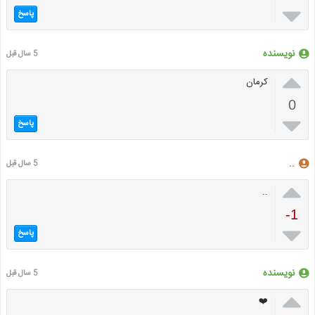

پاسخ
نویسنده
5 سال قبل

کرمان
0

پاسخ
..
5 سال قبل

..
-1

پاسخ
نویسنده
5 سال قبل

❤️