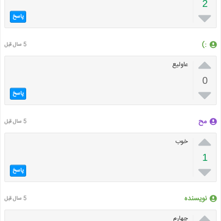
2

پاسخ
:)
5 سال قبل

عاولیع
0

پاسخ
مح
5 سال قبل

خوب
1

پاسخ
نویسنده
5 سال قبل

چهارم