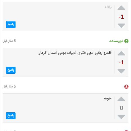

باشه
-1

پاسخ
نویسنده
5 سال قبل

قلمرو زبانی ادبی فکری ادبیات بومی استان کرمان
-1

پاسخ
.
5 سال قبل

خوبه
0

پاسخ