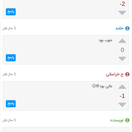
-2

پاسخ
حامد
5 سال قبل

خوب بود
0

پاسخ
ح خراسانی
5 سال قبل

عالی بود🌸😊
-1

پاسخ
نویسنده
5 سال قبل