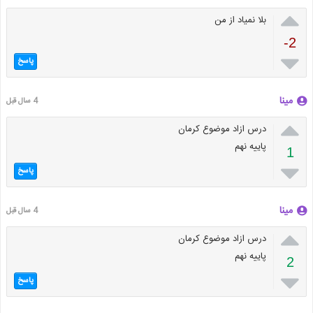

بلا نمیاد از من
-2

پاسخ
مینا
4 سال قبل

درس ازاد موضوع کرمان
پاییه نهم
1

پاسخ
مینا
4 سال قبل

درس ازاد موضوع کرمان
پاییه نهم
2

پاسخ