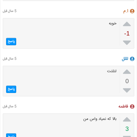
ا.م
5 سال قبل

خوبه
-1

پاسخ
لللل
5 سال قبل

لتلتت
0

پاسخ
فاطمه
5 سال قبل

بالا که نمیاد واس من
3