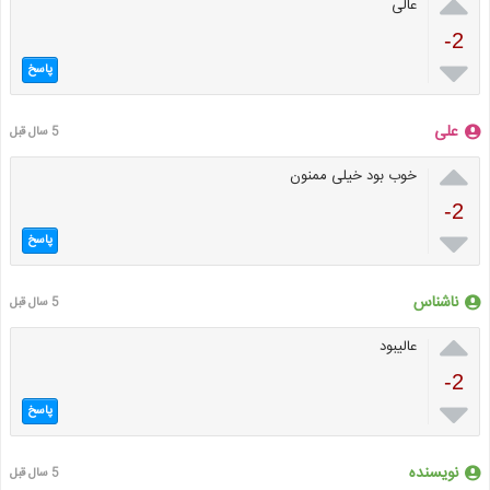

عالی
-2

پاسخ
علی
5 سال قبل

خوب بود خیلی ممنون
-2

پاسخ
ناشناس
5 سال قبل

عالیبود
-2

پاسخ
نویسنده
5 سال قبل