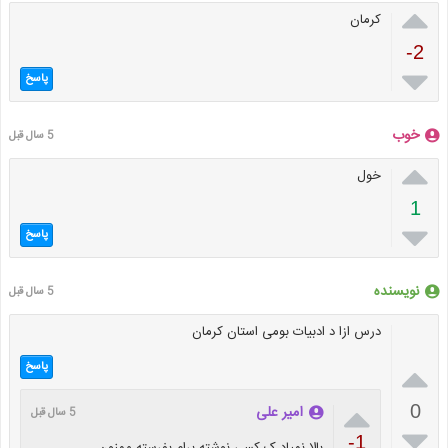

کرمان
-2

پاسخ
خوب
5 سال قبل

خول
1

پاسخ
نویسنده
5 سال قبل
درس ازا د ادبیات بومی استان کرمان

پاسخ

0
امیر علی
5 سال قبل

-1
بالا نمیاد ک کسی نوشته برام بفرسته ممنون