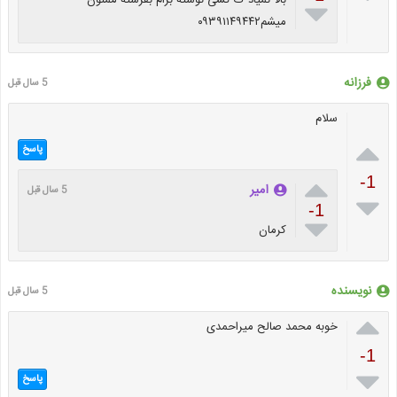

میشم۰۹۳۹۱۱۴۹۴۴۲
فرزانه
5 سال قبل
سلام

پاسخ

-1
امیر
5 سال قبل

-1

کرمان
نویسنده
5 سال قبل

خوبه محمد صالح میراحمدی
-1

پاسخ