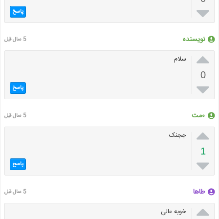

پاسخ
نویسنده
5 سال قبل

سلام
0

پاسخ
۰مت
5 سال قبل

ججنک
1

پاسخ
طاها
5 سال قبل

خوبه عالی