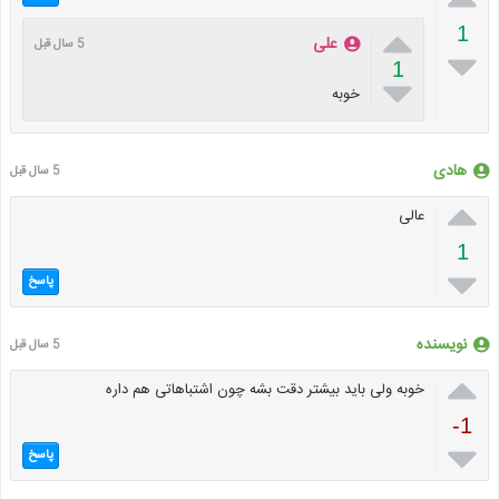

1
علی
5 سال قبل

1

خوبه
هادی
5 سال قبل

عالی
1

پاسخ
نویسنده
5 سال قبل

خوبه ولی باید بیشتر دقت بشه چون اشتباهاتی هم داره
-1

پاسخ