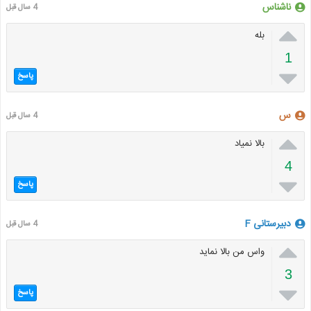
ناشناس
4 سال قبل

بله
1

پاسخ
س
4 سال قبل

بالا نمیاد
4

پاسخ
دبیرستانی F
4 سال قبل

واس من بالا نماید
3

پاسخ