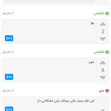
ناشناس
5 سال قبل

عالا
2

پاسخ
ناشناس
5 سال قبل

خوب
6

پاسخ
منم
5 سال قبل
این نظر بسیار عالی میباشد ولی مشکلاتی دار

پاسخ