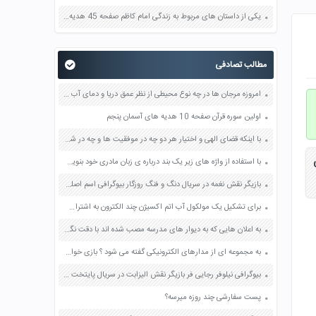
یکی از داستان های مربوط به زندگی امام کاظم صفحه 45 هدیه های آسمان چهارم
مطالب تصادفی
امروزه مرجان ها در چه نوع محیطی از نظر عمق دریا و دمای آب زندگی می کنند؟ صفحه 80 علوم نهم
اولین سوره قرآن صفحه 10 هدیه های آسمان پنجم
با اینکه قضای الهی و اختیار هر دو چه در موفقیت ها و چه در شکست های آنان نقش دارند چرا برخی انسان ها می کوشند شکست های خود را به قضا و قدر الهی نسبت دهند. صفحه 61 دین و زندگی دوازدهم
با استفاده از واژه های زیر یک بند درباره ی زبان مادری خود بنویسید بزرگی و عظمت شکوه و شوکت سربلندی و اعتبار صفحه 30 کتاب نگارش فارس ششم
بازیگر نقش نغمه در سریال دنگ و فنگ روزگار بیوگرافی اسم اصلی اینستاگرام
برای تشکیل یک مولکول آب اتم اکسیژن چند الکترون به اشتراک گذاشته است؟ صفحه 23 علوم نهم
به اعلان هایی که به دیوار های مدرسه مصب شده اند با دقت نگاه کنید چند نمونه از انواع آنها را انتخاب و با هم کلاسی های خود درباره اعداف نوع و روش آنها گفت و گو کنید بیشترین تصویری که در اعلان ها به کاربرده می شوند با کدام روش و در چه اندازه ای تهیه شده اند صفحه 49 فرهنگ و هنر نهم
به مجموعه ای از مدارهای الکترونیکی گفته می شود ؟ بازی خواستگاری جواب پاسخ
بیوگرافی نیلوفر رجایی فر بازیگر نقش الیزابت در سریال پایتخت 5 کیست ویکی پدیا
پست سفارشی چند روزه میرسه؟