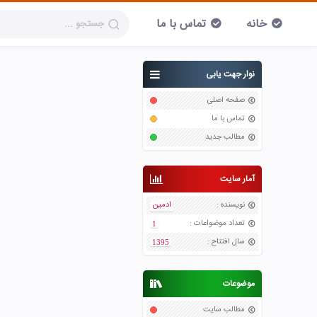
خانه
تماس با ما
نوار جهت یابی
صفحه اصلی
تماس با ما
مطالب جدید
آمار سایت
نویسنده
:
ادمین
تعداد موضواعات
:
1
سال افتتاح
:
1395
موضوعات
مطالب سایت