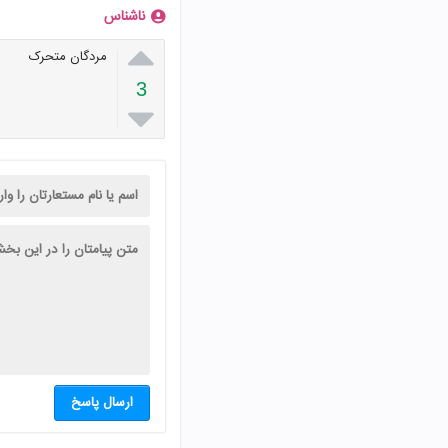
ناشناس

مردگان متحرک
3

ارسال پاسخ