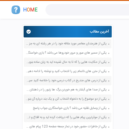
H
O
M
E
آخرین مطالب
یکی از هنرمندان معاصر مورد علاقه خود را در هر رشته ای به جز عکاسی صفحه 69 فرهنگ و هنر نهم
یکی از مسیر های عبور و مرور خودروها می باشد ؟ بازی خواستگاری جواب پاسخ
یکی از حکایت هایی را که تا به حال شنیده اید به زبان ساده بنویسید صفحه 97 نگارش ششم دبستان
یکی از متن های ناتمام زیر را انتخاب کنید و نوشته را ادامه دهید صفحه 73 و 74 کتاب نگارش فارسی پنجم دبستان
یکی از درس های مندرج در کتاب درسی خود را خلاصه کنید سپس متن خلاصه شده را با بهره گیری از روش های دسته بندی نمودار جدول نقشه مفهومی نشان دهید صفحه 118 نگارش یازدهم
یکی از صدا های آبشار به هم خوردن برگ ها زنبور را در ذهنتان مجسم کنید و درباره آن یک بند بنویسید صفحه 11 نگارش پنجم
یکی از دو موضوع را به دلخواه انتخاب کن و یک بند درباره آن بنویس صفحه 35 کتاب نگارش فارسی سوم
یکی از وسایل نقلیه می باشد ؟ بازی خواستگاری جواب پاسخ
یکی از موثرترین پیام هایی را که دریافت کرده اید و به اقناع و تغییری جدی در شما منجر شده است برسی کنید و علت این تاثیر گذاری قابل توجه را بنویسید صفحه 52 تفکر و سواد رسانه ای دهم
یکی از خاطرات حضور خود در نماز جمعه صفحه 123 پیام های آسمان هفتم