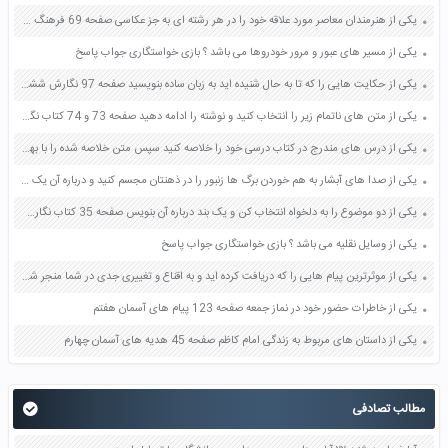
یکی از هنرمندان معاصر مورد علاقه خود را در هر رشته ای به جز عکاسی صفحه 69 فرهنگ و هنر نهم
یکی از مسیر های عبور و مرور خودروها می باشد ؟ بازی خواستگاری جواب پاسخ
یکی از حکایت هایی را که تا به حال شنیده اید به زبان ساده بنویسید صفحه 97 نگارش ششم دبستان
یکی از متن های ناتمام زیر را انتخاب کنید و نوشته را ادامه دهید صفحه 73 و 74 کتاب نگارش فارسی پنجم دبستان
یکی از درس های مندرج در کتاب درسی خود را خلاصه کنید سپس متن خلاصه شده را با بهره گیری از روش های دسته بندی نمودار جدول نقشه مفهومی نشان دهید صفحه 118 نگارش یازدهم
یکی از صدا های آبشار به هم خوردن برگ ها زنبور را در ذهنتان مجسم کنید و درباره آن یک بند بنویسید صفحه 11 نگارش پنجم
یکی از دو موضوع را به دلخواه انتخاب کن و یک بند درباره آن بنویس صفحه 35 کتاب نگارش فارسی سوم
یکی از وسایل نقلیه می باشد ؟ بازی خواستگاری جواب پاسخ
یکی از موثرترین پیام هایی را که دریافت کرده اید و به اقناع و تغییری جدی در شما منجر شده است برسی کنید و علت این تاثیر گذاری قابل توجه را بنویسید صفحه 52 تفکر و سواد رسانه ای دهم
یکی از خاطرات حضور خود در نماز جمعه صفحه 123 پیام های آسمان هفتم
یکی از داستان های مربوط به زندگی امام کاظم صفحه 45 هدیه های آسمان چهارم
مطالب تصادفی