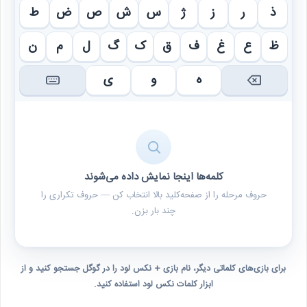
ذ
ر
ز
ژ
س
ش
ص
ض
ط
ظ
ع
غ
ف
ق
ک
گ
ل
م
ن
ه
و
ی
کلمه‌ها اینجا نمایش داده می‌شوند
حروف مرحله را از صفحه‌کلید بالا انتخاب کن — حروف تکراری را
چند بار بزن.
برای بازی‌های کلماتی دیگر، نام بازی + نکس لود را در گوگل جستجو کنید و از
ابزار کلمات نکس لود استفاده کنید.