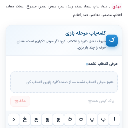
: دعا، عام، عصا، عمد، رعد، عمر، مصر، صدر، مصرع، عماد، معاد،
مهدی
اعظم، مصدر، معاصر، صدراعظم.
کلمه‌یاب مرحله بازی
ک
حروف داخل دایره را انتخاب کن؛ اگر حرفی تکراری است، همان
حرف را چند بار بزن.
حرفی انتخاب نشده
هنوز حرفی انتخاب نشده — از صفحه‌کلید پایین انتخاب کن
پاک کردن همه
حذف
ا
ب
پ
ت
ث
ج
چ
ح
خ
د