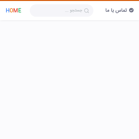
تماس با ما
H
O
M
E