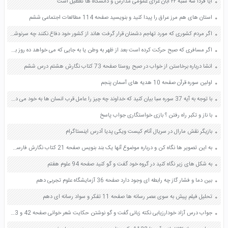
آیا فردا سه شنبه ۲۲ آبان عزای عمومی مدارس و دانشگاه ها تعطیل است
استان های هم مرز عراق را پیدا کنید و بنویسید صفحه 114 مطالعات اجتماعی ششم
اگر مردم کشوری که مورد تهاجم دشمنان قرار گرفت هاند از کشور خود دفاع نکنند چه سرنوشتی در انتظار آنان خواهد بود؟ صفحه 140 پیام های آسمان نهم
اگر مسافری که صبح حرکت کرده است بعد از ظهر به وطن یا به جایی که می خواهد ده روز بماند برسد وظیفه اش چیست؟ صفحه 131 دین و زندگی دهم
انشا درباره برخاستن از خواب در صبح روستا صفحه 73 کتاب نگارش هشتم درس ششم
اولین سوره قرآن صفحه 10 هدیه های آسمان پنجم
با توجه به آیه 37 سوره سبا بیان کنید که خداوند چه چیز را عامل قرب انسان ها به خود می داند صفحه 24 دین و زندگی دهم
با ناز و تکبر راه رفتن ؟ بازی خواستگاری جواب پاسخ
بازیگر نقش مارال در سریال آنام کیست ویکی پدیا آدرس اینستاگرام
به این تصویر ها نگاه کن و درباره موضوع آنها یک بند بنویس صفحه 21 کتاب نگارش فارسی سوم
به شکل های زیر نگاه کنید در گروه خود گفت و گو کنید صفحه 94 علوم هفتم
بین دما و فشار گاز چه رابطه ای وجود دارد صفحه 36 آزمایشگاه علوم تجربی دهم
تحلیل فیلم پیش به سوی عصر رسانه ها صفحه 11 تفکر و سواد رسانه ای دهم
جواب درس آزاد خودارزیابی نکته زبانی گفت و گو نوشتن حکایت شعر خوانی صفحه 42 و 43 و 44 و 45 و 46 فارسی نهم