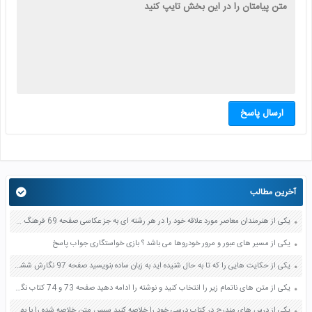
ارسال پاسخ
آخرین مطالب
یکی از هنرمندان معاصر مورد علاقه خود را در هر رشته ای به جز عکاسی صفحه 69 فرهنگ و هنر نهم
یکی از مسیر های عبور و مرور خودروها می باشد ؟ بازی خواستگاری جواب پاسخ
یکی از حکایت هایی را که تا به حال شنیده اید به زبان ساده بنویسید صفحه 97 نگارش ششم دبستان
یکی از متن های ناتمام زیر را انتخاب کنید و نوشته را ادامه دهید صفحه 73 و 74 کتاب نگارش فارسی پنجم دبستان
یکی از درس های مندرج در کتاب درسی خود را خلاصه کنید سپس متن خلاصه شده را با بهره گیری از روش های دسته بندی نمودار جدول نقشه مفهومی نشان دهید صفحه 118 نگارش یازدهم