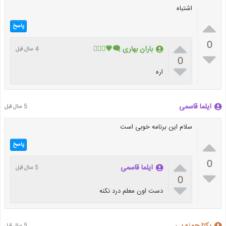
اشتباه

پاسخ

0
باران بهاری 🗨💗🧚🏻‍♀️
4 سال قبل

0

اره
ایلما قاسمی
5 سال قبل
سلام این برنامه خوبی است

پاسخ

0
ایلما قاسمی
5 سال قبل

0

دست اون معلم درد نکنه
یکتا حمزه یی
5 سال قبل