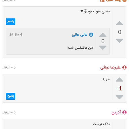
خیلی خوب بود🤩❤

پاسخ

0
عالی عالی
4 سال قبل

0

من عاشقش شدم
علیرضا غیاثی
5 سال قبل

خوبه
-1

پاسخ
آدرین
5 سال قبل
بدک نیست