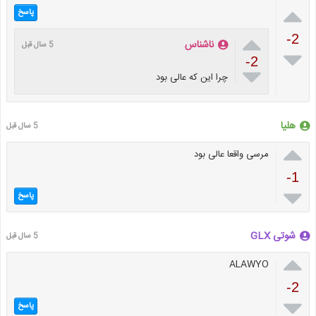

پاسخ

-2
ناشناس
5 سال قبل

-2

چرا این که عالی بود
هلیا
5 سال قبل

مرسی واقعا عالی بود
-1

پاسخ
شوتی GLX
5 سال قبل

ALAWYO
-2

پاسخ