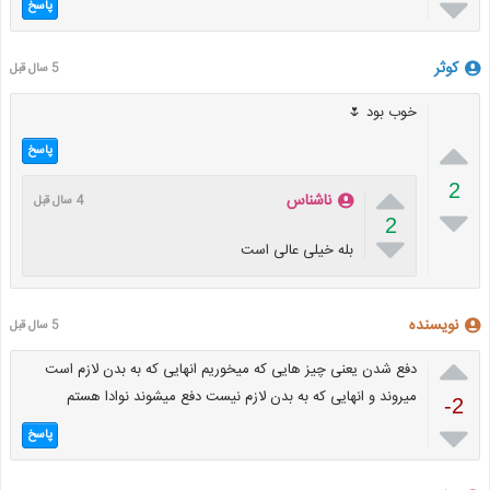

پاسخ
کوثر
5 سال قبل
خوب بود 🌷

پاسخ

2
ناشناس
4 سال قبل

2

بله خیلی عالی است
نویسنده
5 سال قبل

دفع شدن یعنی چیز هایی که میخوریم انهایی که به بدن لازم است
میروند و انهایی که به بدن لازم نیست دفع میشوند نوادا هستم
-2

پاسخ