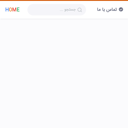
تماس با ما
H
O
M
E