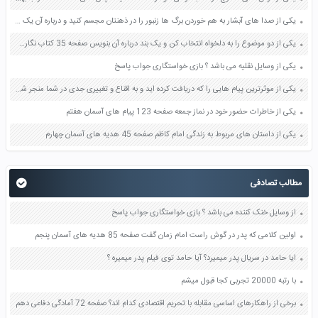
یکی از صدا های آبشار به هم خوردن برگ ها زنبور را در ذهنتان مجسم کنید و درباره آن یک بند بنویسید صفحه 11 نگارش پنجم
یکی از دو موضوع را به دلخواه انتخاب کن و یک بند درباره آن بنویس صفحه 35 کتاب نگارش فارسی سوم
یکی از وسایل نقلیه می باشد ؟ بازی خواستگاری جواب پاسخ
یکی از موثرترین پیام هایی را که دریافت کرده اید و به اقناع و تغییری جدی در شما منجر شده است برسی کنید و علت این تاثیر گذاری قابل توجه را بنویسید صفحه 52 تفکر و سواد رسانه ای دهم
یکی از خاطرات حضور خود در نماز جمعه صفحه 123 پیام های آسمان هفتم
یکی از داستان های مربوط به زندگی امام کاظم صفحه 45 هدیه های آسمان چهارم
مطالب تصادفی
از وسایل خنک کننده می باشد ؟ بازی خواستگاری جواب پاسخ
اولین کلامی که پدر در گوش راست امام زمان گفت صفحه 85 هدیه های آسمان پنجم
ایا حامد در سریال پدر میمیرد؟ آیا حامد توی فیلم پدر میمیره ؟
با رتبه 20000 تجربی کجا قبول میشم
برخی از راهکارهای اساسی مقابله با تحریم اقتصادی کدام اند؟ صفحه 72 آمادگی دفاعی دهم