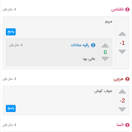
ناشناس
4 سال قبل
مریم

پاسخ

-1
رقیه سادات
4 سال قبل

6

عالی بود
هرچی
4 سال قبل

جواب کوش
-2

پاسخ
السا
4 سال قبل