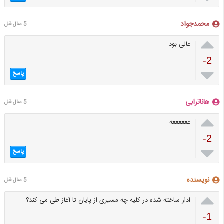
محمدجواد
5 سال قبل

عالی بود
-2

پاسخ
هاناترابی
5 سال قبل

ععععععه
-2

پاسخ
نویسنده
5 سال قبل

ادار ساخته شده در کلیه چه مسیری از پایان تا آغاز طی می کند؟
-1