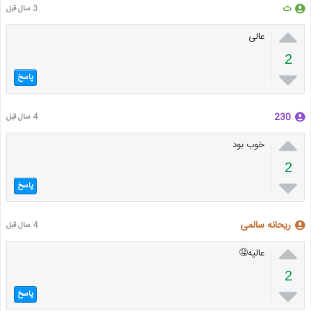
ت
3 سال قبل

عالی
2

پاسخ
230
4 سال قبل

خوب بود
2

پاسخ
ریحانه سالمی
4 سال قبل

عالیه🤤
2

پاسخ