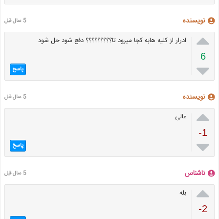
نویسنده
5 سال قبل

ادرار از کلیه هابه کجا میرود تا؟؟؟؟؟؟؟؟؟ دفع شود حل شود
6

پاسخ
نویسنده
5 سال قبل

عالی
-1

پاسخ
ناشناس
5 سال قبل

بله
-2