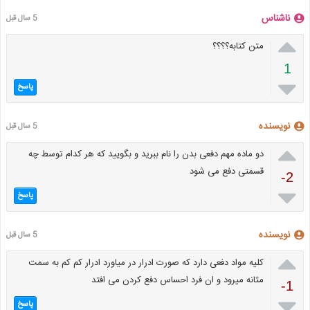
ناشناس
5 سال قبل

متن کتابه؟؟؟؟
1

پاسخ
نویسنده
5 سال قبل

دو ماده مهم دفعی بدن را نام ببرید و بگویید که هر کدام توسط چه
قسمتی دفع می شود
-2

پاسخ
نویسنده
5 سال قبل

کلیه مواد دفعی دارد که صورت ادرار در میاورد ادرار کم کم به سمت
مثانه میرود و ان فرد احساس دفع کردن می افتد
-1

پاسخ