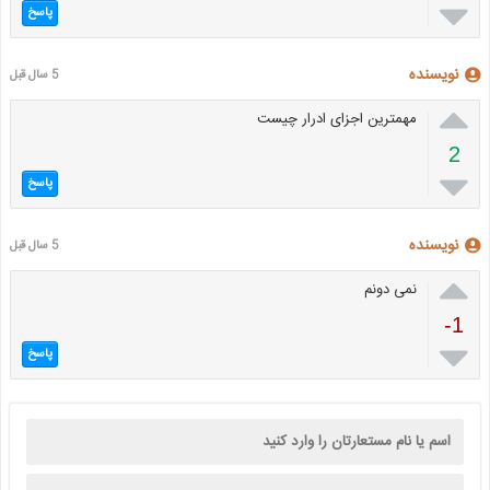

پاسخ
نویسنده
5 سال قبل

مهمترین اجزای ادرار چیست
2

پاسخ
نویسنده
5 سال قبل

نمی دونم
-1

پاسخ