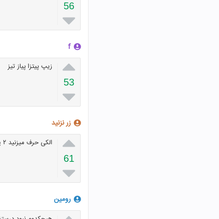
56

f

زیپ پیتزا پیاز تیز
53

زر نزنید

الکی حرف میزنید ۲ یا۳ تاتون درست گفتین
61

رومین
