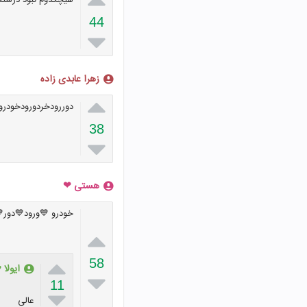
هیچکدوم نبود درست
44

زهرا عابدی زاده

دوررودخردورودخودرو
38

هستی ❤
خودرو 💙ورود💙دور


58
ایولا

11

عالی