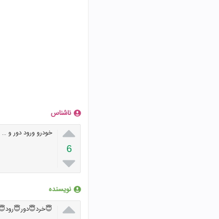
ناشناس

خودرو ورود دور و …
6

نویسنده

نازنین زهرا اَرضی