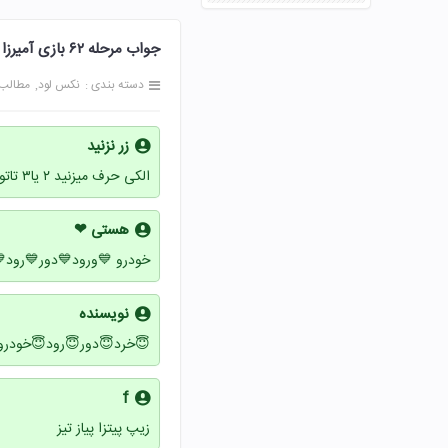
جواب مرحله ۶۲ بازی آمیرزا 62 شصت و دو پاسخ
 سایت
نکس لود
دسته بندی :
زر نزنید
الکی حرف میزنید ۲ یا۳ تاتون درست گفتین
هستی ❤
ی من درسته هستی هستم♥️
نویسنده
ورود😇نازنین زهرا اَرضی
f
زیپ پیتزا پیاز تیز