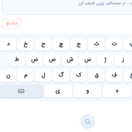
— از صفحه‌کلید پایین انتخاب کن
حذف
ت
ث
ج
چ
ح
خ
د
ز
ژ
س
ش
ص
ض
ط
ف
ق
ک
گ
ل
م
ن
ه
و
ی