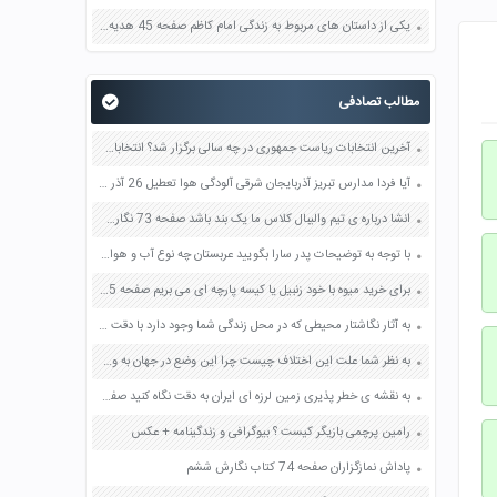
یکی از داستان های مربوط به زندگی امام کاظم صفحه 45 هدیه های آسمان چهارم
مطالب تصادفی
آخرین انتخابات ریاست جمهوری در چه سالی برگزار شد؟ انتخابات بعدی در چه سالی خواهد بود؟ در آن زمان شما چند سال دارید؟ آیا شرط سنی شرکت در انتخابات را خواهید داشت؟ صفحه 17 مطالعات اجتماعی هشتم
آیا فردا مدارس تبریز آذربایجان شرقی آلودگی هوا تعطیل 26 آذر ماه 96 تعطیلی
انشا درباره ی تیم والیبال كلاس ما یک بند باشد صفحه 73 نگارش هفتم
با توجه به توضیحات پدر سارا بگویید عربستان چه نوع آب و هوایی دارد؟ صفحه 83 مطالعات اجتماعی پنجم
برای خرید میوه با خود زنبیل یا کیسه پارچه ای می بریم صفحه 45 علوم هفتم
به آثار نگاشتار محیطی که در محل زندگی شما وجود دارد با دقت نگاه کنید چند نمونه خوب را انتخاب و برای بحث در کلاس از آنها عکاسی کنید صفحه 55 فرهنگ و هنر نهم
به نظر شما علت این اختلاف چیست چرا این وضع در جهان به وجود آمده است صفحه 119 پیام های آسمان نهم
به نقشه ی خطر پذیری زمین لرزه ای ایران به دقت نگاه کنید صفحه 88 آمادگی دفاعی نهم
رامین پرچمی بازیگر کیست ؟ بیوگرافی و زندگینامه + عکس
پاداش نمازگزاران صفحه 74 کتاب نگارش ششم