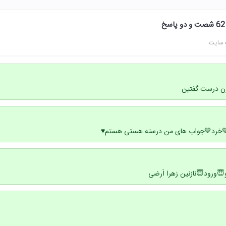
مطالب
خودرو 💙ورود💙دور💙رود💙خرد💙جواب ها
😇خرد😇دور😇رود😇خودرو