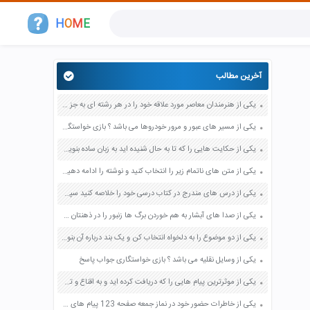
H
O
M
E
آخرین مطالب
یکی از هنرمندان معاصر مورد علاقه خود را در هر رشته ای به جز عکاسی صفحه 69 فرهنگ و هنر نهم
یکی از مسیر های عبور و مرور خودروها می باشد ؟ بازی خواستگاری جواب پاسخ
یکی از حکایت هایی را که تا به حال شنیده اید به زبان ساده بنویسید صفحه 97 نگارش ششم دبستان
یکی از متن های ناتمام زیر را انتخاب کنید و نوشته را ادامه دهید صفحه 73 و 74 کتاب نگارش فارسی پنجم دبستان
یکی از درس های مندرج در کتاب درسی خود را خلاصه کنید سپس متن خلاصه شده را با بهره گیری از روش های دسته بندی نمودار جدول نقشه مفهومی نشان دهید صفحه 118 نگارش یازدهم
یکی از صدا های آبشار به هم خوردن برگ ها زنبور را در ذهنتان مجسم کنید و درباره آن یک بند بنویسید صفحه 11 نگارش پنجم
یکی از دو موضوع را به دلخواه انتخاب کن و یک بند درباره آن بنویس صفحه 35 کتاب نگارش فارسی سوم
یکی از وسایل نقلیه می باشد ؟ بازی خواستگاری جواب پاسخ
یکی از موثرترین پیام هایی را که دریافت کرده اید و به اقناع و تغییری جدی در شما منجر شده است برسی کنید و علت این تاثیر گذاری قابل توجه را بنویسید صفحه 52 تفکر و سواد رسانه ای دهم
یکی از خاطرات حضور خود در نماز جمعه صفحه 123 پیام های آسمان هفتم