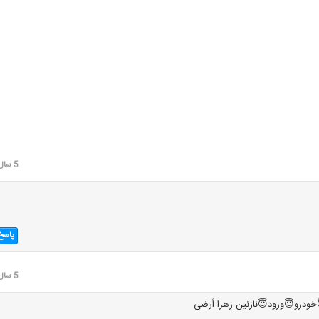
5 سال قبل
پاسخ
5 سال قبل
😇خرد😇دور😇رود😇خودرو😇ورود