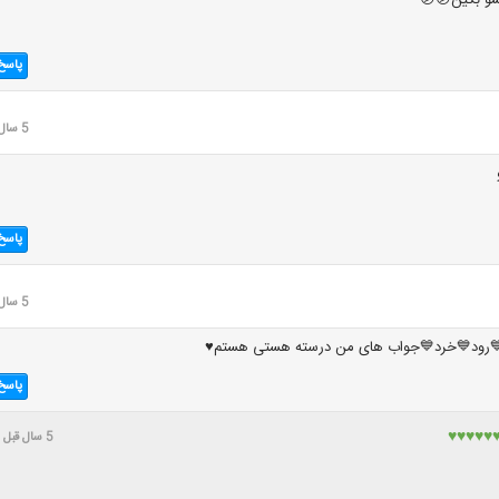
شو بگین😕😕
پاسخ
5 سال قبل
پاسخ
5 سال قبل
💙رود💙خرد💙جواب های من درسته هستی هستم♥️
پاسخ
 ♥♥♥♥♥♥
5 سال قبل