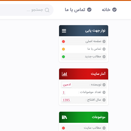
خانه
تماس با ما
نوار جهت یابی
صفحه اصلی
تماس با ما
مطالب جدید
آمار سایت
نویسنده
:
ادمین
تعداد موضواعات
:
1
سال افتتاح
:
1395
موضوعات
مطالب سایت