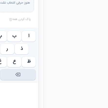
هنوز حرفی انتخاب نشده 
پاک کردن همه
ا
ب
پ
ذ
ر
ظ
ع
غ