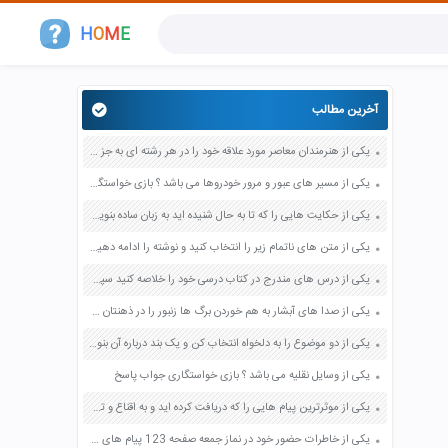
H
O
M
E
آخرین مطالب
یکی از هنرمندان معاصر مورد علاقه خود را در هر رشته ای به جز عکاسی صفحه 69 فرهنگ و هنر نهم
یکی از مسیر های عبور و مرور خودروها می باشد ؟ بازی خواستگاری جواب پاسخ
یکی از حکایت هایی را که تا به حال شنیده اید به زبان ساده بنویسید صفحه 97 نگارش ششم دبستان
یکی از متن های ناتمام زیر را انتخاب کنید و نوشته را ادامه دهید صفحه 73 و 74 کتاب نگارش فارسی پنجم دبستان
یکی از درس های مندرج در کتاب درسی خود را خلاصه کنید سپس متن خلاصه شده را با بهره گیری از روش های دسته بندی نمودار جدول نقشه مفهومی نشان دهید صفحه 118 نگارش یازدهم
یکی از صدا های آبشار به هم خوردن برگ ها زنبور را در ذهنتان مجسم کنید و درباره آن یک بند بنویسید صفحه 11 نگارش پنجم
یکی از دو موضوع را به دلخواه انتخاب کن و یک بند درباره آن بنویس صفحه 35 کتاب نگارش فارسی سوم
یکی از وسایل نقلیه می باشد ؟ بازی خواستگاری جواب پاسخ
یکی از موثرترین پیام هایی را که دریافت کرده اید و به اقناع و تغییری جدی در شما منجر شده است برسی کنید و علت این تاثیر گذاری قابل توجه را بنویسید صفحه 52 تفکر و سواد رسانه ای دهم
یکی از خاطرات حضور خود در نماز جمعه صفحه 123 پیام های آسمان هفتم