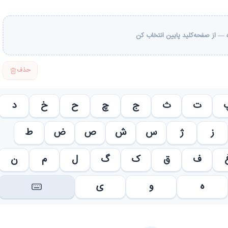
— از صفحه‌کلید پایین انتخاب کن
حذف
ت
ث
ج
چ
ح
خ
د
ز
ژ
س
ش
ص
ض
ط
ف
ق
ک
گ
ل
م
ن
ه
و
ی