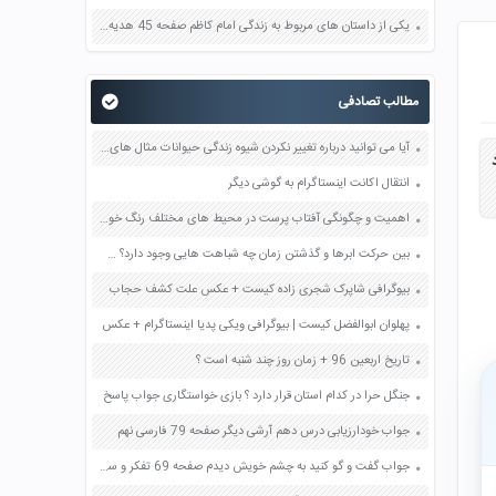
یکی از داستان های مربوط به زندگی امام کاظم صفحه 45 هدیه های آسمان چهارم
مطالب تصادفی
آیا می توانید درباره تغییر نکردن شیوه زندگی حیوانات مثال های دیگری بزنید صفحه 34 مطالعات اجتماعی چهارم
د
انتقال اکانت اینستاگرام به گوشی دیگر
اهمیت و چگونگی آفتاب پرست در محیط های مختلف رنگ خود را تغییر می دهد صفحه 149 علوم نهم
بین حرکت ابرها و گذشتن زمان چه شباهت هایی وجود دارد؟ صفحه 86 پیام های آسمان هشتم
بیوگرافی شاپرک شجری زاده کیست + عکس علت کشف حجاب
پهلوان ابوالفضل کیست | بیوگرافی ویکی پدیا اینستاگرام + عکس
تاریخ اربعین 96 + زمان روز چند شنبه است ؟
جنگل حرا در کدام استان قرار دارد ؟ بازی خواستگاری جواب پاسخ
جواب خودارزیابی درس دهم آرشی دیگر صفحه 79 فارسی نهم
جواب گفت و گو کنید به چشم خویش دیدم صفحه 69 تفکر و سبک زندگی هشتم