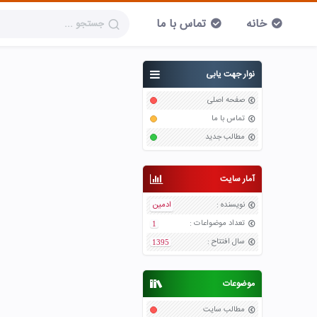
خانه
تماس با ما
نوار جهت یابی
صفحه اصلی
تماس با ما
مطالب جدید
آمار سایت
نویسنده
:
ادمین
تعداد موضواعات
:
1
سال افتتاح
:
1395
موضوعات
مطالب سایت