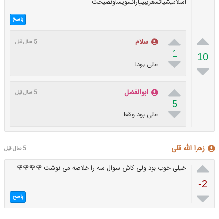
اسلامیشیاتسغریبییارانسویساونصیحت
پاسخ


سلام
5 سال قبل
1
10

عالی بود!


ابوالفضل
5 سال قبل
5

عالی بود واقعا
زهرا الله قلی
5 سال قبل

خیلی خوب بود ولی کاش سوال سه را خلاصه می نوشت 🌹🌹🌹🌹
-2

پاسخ