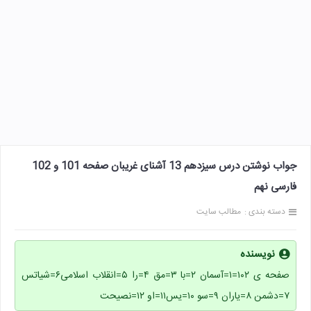
جواب نوشتن درس سیزدهم 13 آشنای غریبان صفحه 101 و 102
فارسی نهم
دسته بندی :
مطالب سایت
نویسنده
صفحه ی ۱۰۲=۱=آسمان ۲=با ۳=مق ۴=را ۵=انقلاب اسلامی۶=شیاتس
۷=دشمن ۸=یاران ۹=سو ۱۰=یس۱۱=او ۱۲=نصیحت