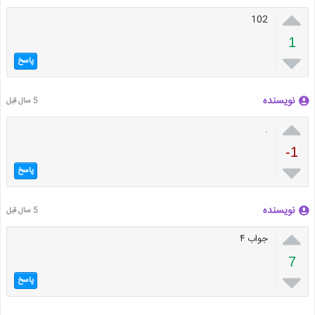

102
1

پاسخ
نویسنده
5 سال قبل

.
-1

پاسخ
نویسنده
5 سال قبل

جواب ۴
7

پاسخ