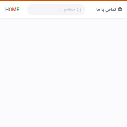
تماس با ما
H
O
M
E