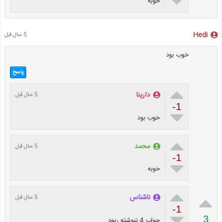

خوبه
Hedi
5 سال قبل
خوب بود
پاسخ

دارینا
5 سال قبل
-1

خوب بود

محمد
5 سال قبل
-1

خوبه


ناشناس
5 سال قبل
-1

3
جواب 4 ننوشته ربود