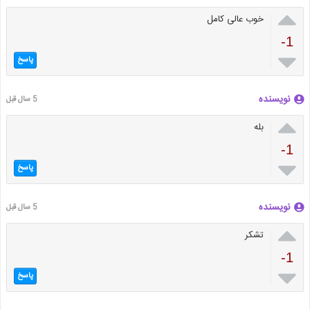

خوب عالی کامل
-1

پاسخ
نویسنده
5 سال قبل

بله
-1

پاسخ
نویسنده
5 سال قبل

تشکر
-1

پاسخ