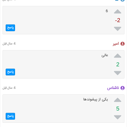

6
-2

پاسخ
امیر
4 سال قبل

عالی
2

پاسخ
ناشناس
4 سال قبل

یکی از پیشوندها
5

پاسخ