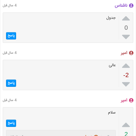
ناشناس
4 سال قبل

جدول
0

پاسخ
امیر
4 سال قبل

عالی
-2

پاسخ
امیر
4 سال قبل
سلام

پاسخ
2