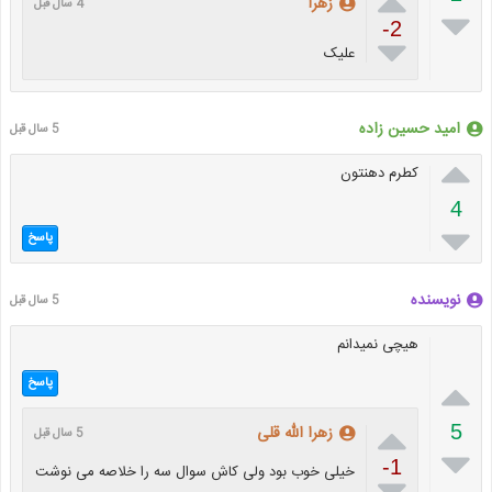

زهرا
4 سال قبل

-2

علیک
امید حسین زاده
5 سال قبل

کطرم دهنتون
4

پاسخ
نویسنده
5 سال قبل
هیچی نمیدانم

پاسخ

5
زهرا الله قلی
5 سال قبل

-1
خیلی خوب بود ولی کاش سوال سه را خلاصه می نوشت
