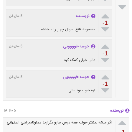


نویسنده
5 سال قبل
-1

معصومه قانع: سوال چهار را میخاهم

حوسه خوووویی
5 سال قبل
-1

عالی خیلی کمک کرد

حوسه خوووویی
5 سال قبل
-1

اره خوب بود عالی
نویسنده
5 سال قبل

اگر میشه بیشتر جواب همه درس هارو بگزارید ممنونامیراهی اصفهانی