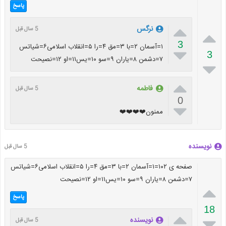
پاسخ

نرگس
5 سال قبل

3
۱=آسمان ۲=با ۳=مق ۴=را ۵=انقلاب اسلامی۶=شیاتس

3
۷=دشمن ۸=یاران ۹=سو ۱۰=یس۱۱=او ۱۲=نصیحت


فاطمه
5 سال قبل
0

ممنون❤️❤️❤️❤️
نویسنده
5 سال قبل
صفحه ی ۱۰۲=۱=آسمان ۲=با ۳=مق ۴=را ۵=انقلاب اسلامی۶=شیاتس
۷=دشمن ۸=یاران ۹=سو ۱۰=یس۱۱=او ۱۲=نصیحت

پاسخ
18


نویسنده
5 سال قبل