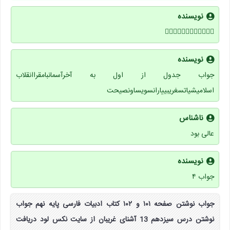
نویسنده
🚶🏻‍♀️🚶🏻‍♀️🚶🏻‍♀️🚶🏻‍♀️
نویسنده
جواب جدول از اول به آخرآسمانبامقراانقلاب
اسلامیشیاتسغریبییارانسویساونصیحت
ناشناس
عالی بود
نویسنده
جواب ۴
جواب نوشتن صفحه ۱۰۱ و ۱۰۲ کتاب ادبیات فارسی پایه نهم جواب
نوشتن درس سیزدهم 13 آشنای غریبان از سایت نکس لود دریافت