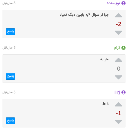
نویسنده
5 سال قبل

چرا از سوال ۴به پایین دیگ نمیاد
-2

پاسخ
آرام
5 سال قبل

عاولیه
0

پاسخ
Hrj
5 سال قبل

Jrrk
-1

پاسخ