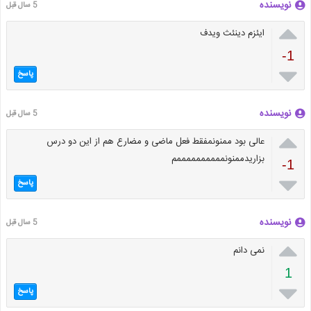
نویسنده
5 سال قبل

ایئزم دینئث ویدف
-1

پاسخ
نویسنده
5 سال قبل

عالی بود ممنونمفقط فعل ماضی و مضارع هم از این دو درس
بزاریدممنونممممممممممم
-1

پاسخ
نویسنده
5 سال قبل

نمی دانم
1

پاسخ