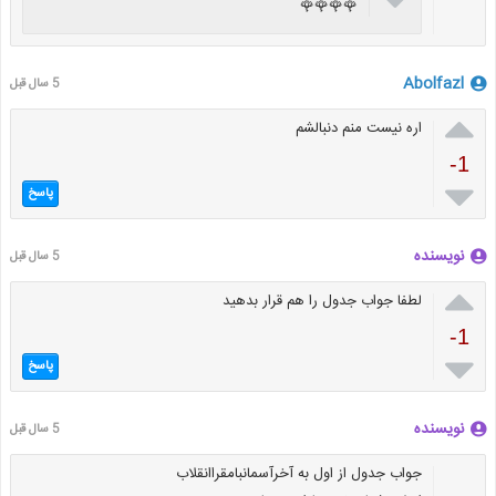
🌹🌹🌹🌹
Abolfazl
5 سال قبل

اره نیست منم دنبالشم
-1

پاسخ
نویسنده
5 سال قبل

لطفا جواب جدول را هم قرار بدهید
-1

پاسخ
نویسنده
5 سال قبل
جواب جدول از اول به آخرآسمانبامقراانقلاب