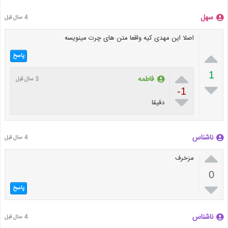
سهل
4 سال قبل
اصلا این مهدی کیه واقعا متن های چرت مینویسه

پاسخ

1
فاطمه
3 سال قبل

-1

دقیقا
ناشناس
4 سال قبل

مزخرف
0

پاسخ
ناشناس
4 سال قبل