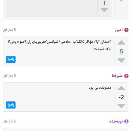
1

.
امین
5 سال قبل

۱آسمان۲با۳مق۴را۵انقلاب اسلامی۶شیاتس۷غریبی۸یاران۹سو۱۰یس۱۱.
او۱۲نصیحت
5

پاسخ
علیرضا
5 سال قبل

ممنونمعالی بود
-2

پاسخ
نویسنده
5 سال قبل