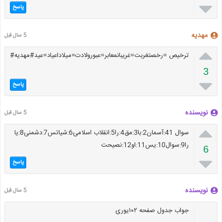

پاسخ
مهدیه
5 سال قبل

ترخیص =رخصتغربت=غریبانمعابر=عبورولادت=میلاداعیاد=عید#مهدیه#
3

پاسخ
نویسنده
5 سال قبل

سوال 41:آسمان2:با3:مق4:را5:انقلاب اسلامی6:شیاتس7:دشمنی8:یا
را9:سوال10:یس11:او12:نصیحت
6

پاسخ
نویسنده
5 سال قبل
جواب جدول صفحه ۱۰۲یوری