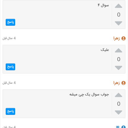

سوال ۴
0

پاسخ
زهرا
4 سال قبل

علیک
0

پاسخ
زهرا
4 سال قبل

جواب سوال یک چی میشه
0

پاسخ
🎀
4 سال قبل