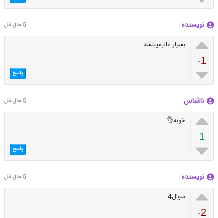
نویسنده
5 سال قبل

بسیار عالیمیبلشد
-1

پاسخ
ناشناس
5 سال قبل

خوبه👌
1

پاسخ
نویسنده
5 سال قبل

سوال4
-2