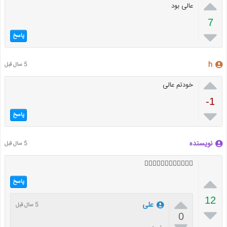

عالی بود
7

پاسخ
h
5 سال قبل

خودتم عالی
-1

پاسخ
نویسنده
5 سال قبل
🚶🏻‍♀️🚶🏻‍♀️🚶🏻‍♀️🚶🏻‍♀️

پاسخ

12
علی
5 سال قبل

0