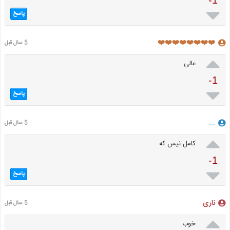
-1

پاسخ
❤️❤️❤️❤️❤️❤️❤️❤️
5 سال قبل

عالی
-1

پاسخ
...
5 سال قبل

کامل نیس که
-1

پاسخ
ناری
5 سال قبل

خوب