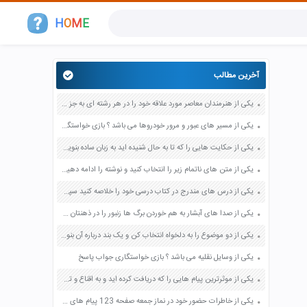
H
O
M
E
آخرین مطالب
یکی از هنرمندان معاصر مورد علاقه خود را در هر رشته ای به جز عکاسی صفحه 69 فرهنگ و هنر نهم
یکی از مسیر های عبور و مرور خودروها می باشد ؟ بازی خواستگاری جواب پاسخ
یکی از حکایت هایی را که تا به حال شنیده اید به زبان ساده بنویسید صفحه 97 نگارش ششم دبستان
یکی از متن های ناتمام زیر را انتخاب کنید و نوشته را ادامه دهید صفحه 73 و 74 کتاب نگارش فارسی پنجم دبستان
یکی از درس های مندرج در کتاب درسی خود را خلاصه کنید سپس متن خلاصه شده را با بهره گیری از روش های دسته بندی نمودار جدول نقشه مفهومی نشان دهید صفحه 118 نگارش یازدهم
یکی از صدا های آبشار به هم خوردن برگ ها زنبور را در ذهنتان مجسم کنید و درباره آن یک بند بنویسید صفحه 11 نگارش پنجم
یکی از دو موضوع را به دلخواه انتخاب کن و یک بند درباره آن بنویس صفحه 35 کتاب نگارش فارسی سوم
یکی از وسایل نقلیه می باشد ؟ بازی خواستگاری جواب پاسخ
یکی از موثرترین پیام هایی را که دریافت کرده اید و به اقناع و تغییری جدی در شما منجر شده است برسی کنید و علت این تاثیر گذاری قابل توجه را بنویسید صفحه 52 تفکر و سواد رسانه ای دهم
یکی از خاطرات حضور خود در نماز جمعه صفحه 123 پیام های آسمان هفتم