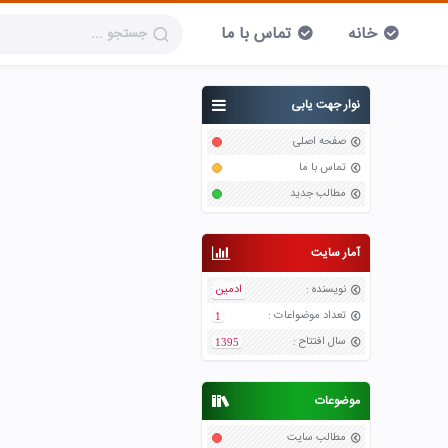
خانه
تماس با ما
نوار جهت یابی
صفحه اصلی
تماس با ما
مطالب جدید
آمار سایت
نویسنده
:
ادمین
تعداد موضواعات
:
1
سال افتتاح
:
1395
موضوعات
مطالب سایت