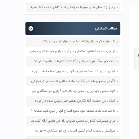
یکی از داستان های مربوط به زندگی امام کاظم صفحه 45 هدیه های آسمان چهارم
مطالب تصادفی
۱۵ هزار دلار سریال پایتخت ۵ چند هزار تومان می باشد
آن چیست که گفتنش سلامتی می آورد ؟ بازی خواستگاری جواب پاسخ
علت خبر مرگ شهره صولتی درگذشت "شایعه تا واقعیت فوت"
ارکان نماز چند تاست به ترتیب آنها را نام ببرید صفحه 114 پیام های آسمان هفتم
اگر دو جسم بر هم اثر نگذارند مانند حالتی که شخص در نزدیکی خودرو ایستاده است و خودرو را هل نمی دهد آیا دو جسم به هم نیرو وارد می کنند صفحه 50 علوم ششم
الهه خشم و قهر ایران باستان چه نام دارد ؟ بازی خواستگاری جواب پاسخ
انشا ناخن صفحه 63 نگارش هفتم طنز تخیلی خنده دار کوتاه
با شناخت نقاط ضعف خود نحوه اصلاح آنها را بیان کنید صفحه 32 تفکر و سبک زندگی هفتم
برای پیشرفت کشور در بخش فناوری راه حل هایی ارائه کنید صفحه 10 کار و فناوری هفتم
بروکسل پایتخت کدام کشور است بازی خواستگاری + جواب