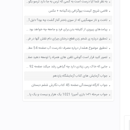
به نظر شما آیا درست است به کسی که ترس به جا دارد ترسو بگویند چرا صفحه 10 مطالعات اجتماعی پنجم
قاضی شریح کیست بیوگرافی زندگینامه + عکس
تاخت و تاز سهمگینی که از سوی باختر آغاز گشت چه بود؟ دلیل آن را بیان کنید صفحه 62 فارسی پنجم
پیامدهای پیروی از کلیشه بدن برای فرد و جامعه چه خواهد بود صفحه 132 تفکر و سواد رسانه ای دهم
تحقیق درباره ی شخم زدن قطع درختان چرای دام نقش آنها در فرسایش خاک صفحه 84 علوم پنجم
تحقیق موضوع هشدار درباره مصرف نادرست آب صفحه 54 مطالعات اجتماعی پنجم
تصور کنید قرار است گوشی تلفن های همراه را توسعه دهید صفحه 131 کاربرد فناوری های نوین یازدهم
جایی که خاک رس زیادی دارد چه گیاهی رشد میکند صفحه 92 علوم پنجم
جواب آزمایش های کتاب آزمایشگاه یازدهم
جواب کارگاه نویسندگی صفحه 45 کتاب نگارش ششم دبستان
جواب مرحله ۱۰۲۱ بازی آمیرزا 1021 یک هزار و بیست و یک پاسخ