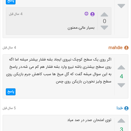
پاسخ


😊
4 سال قبل
0

بسیار عالی،ممنون
mahdie
4 سال قبل
اگر روی یک سطح کوچک نیروی ایجاد بشه فشار بیشتر میشه اما اگه

روی سطح بیشتری باشه نیرو وارد بشه فشار هم کم می شه،در پاسخ
به این سوال میشه گفت که گل میخ ها سبب کاهش جرم بازیکن روی
4
سطح ولیز نخوردن بازیکن روی چمن

پاسخ
خدا
5 سال قبل

توی امتحان صدر در صد میاد
3