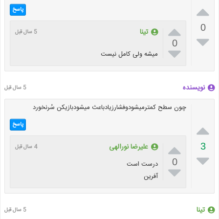

پاسخ

0
تینا
5 سال قبل

0

میشه ولی کامل نیست
نویسنده
5 سال قبل
چون سطح کمترمیشودوفشارزیادباعث میشودبازیکن سُرنخورد

پاسخ

3
علیرضا نورالهی
4 سال قبل

0
درست است

آفرین
تینا
5 سال قبل