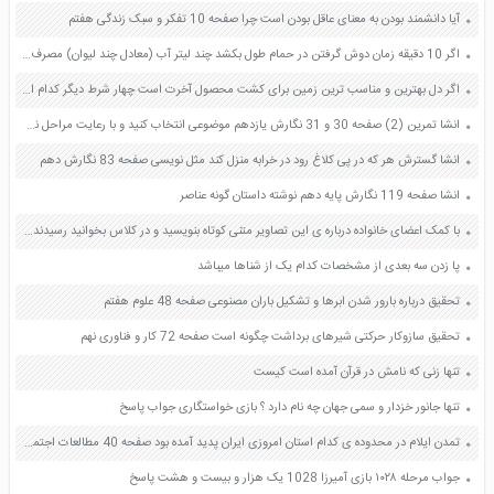
آیا دانشمند بودن به معنای عاقل بودن است چرا صفحه 10 تفکر و سبک زندگی هفتم
اگر 10 دقیقه زمان دوش گرفتن در حمام طول بکشد چند لیتر آب (معادل چند لیوان) مصرف می شود؟ حساب کنید صفحه 85 مطالعات اجتماعی هفتم
اگر دل بهترین و مناسب ترین زمین برای کشت محصول آخرت است چهار شرط دیگر کدام اند صفحه 93 دین و زندگی دهم
انشا تمرین (2) صفحه 30 و 31 نگارش یازدهم موضوعی انتخاب کنید و با رعایت مراحل نوشتن متنی بنویسید
انشا گسترش هر که در پی کلاغ رود در خرابه منزل کند مثل نویسی صفحه 83 نگارش دهم
انشا صفحه 119 نگارش پایه دهم نوشته داستان گونه عناصر
با کمک اعضای خانواده درباره ی این تصاویر متنی کوتاه بنویسید و در کلاس بخوانید رسیدند و علم ایشان از جانب خداوند بوده است صفحه 79 هدیه های آسمان پنجم
پا زدن سه بعدی از مشخصات کدام یک از شناها میباشد
تحقیق درباره بارور شدن ابرها و تشکیل باران مصنوعی صفحه 48 علوم هفتم
تحقیق سازوکار حرکتی شیرهای برداشت چگونه است صفحه 72 کار و فناوری نهم
تنها زنی که نامش در قرآن آمده است کیست
تنها جانور خزدار و سمی جهان چه نام دارد ؟ بازی خواستگاری جواب پاسخ
تمدن ایلام در محدوده ی کدام استان امروزی ایران پدید آمده بود صفحه 40 مطالعات اجتماعی چهارم
جواب مرحله ۱۰۲۸ بازی آمیرزا 1028 یک هزار و بیست و هشت پاسخ