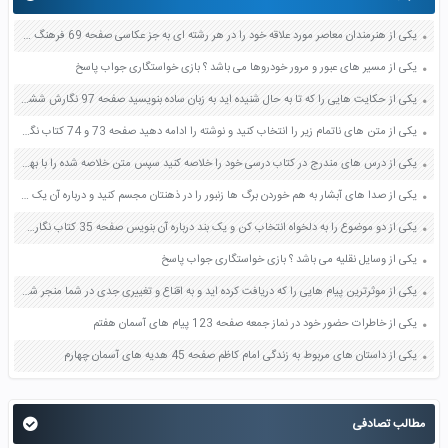
یکی از هنرمندان معاصر مورد علاقه خود را در هر رشته ای به جز عکاسی صفحه 69 فرهنگ و هنر نهم
یکی از مسیر های عبور و مرور خودروها می باشد ؟ بازی خواستگاری جواب پاسخ
یکی از حکایت هایی را که تا به حال شنیده اید به زبان ساده بنویسید صفحه 97 نگارش ششم دبستان
یکی از متن های ناتمام زیر را انتخاب کنید و نوشته را ادامه دهید صفحه 73 و 74 کتاب نگارش فارسی پنجم دبستان
یکی از درس های مندرج در کتاب درسی خود را خلاصه کنید سپس متن خلاصه شده را با بهره گیری از روش های دسته بندی نمودار جدول نقشه مفهومی نشان دهید صفحه 118 نگارش یازدهم
یکی از صدا های آبشار به هم خوردن برگ ها زنبور را در ذهنتان مجسم کنید و درباره آن یک بند بنویسید صفحه 11 نگارش پنجم
یکی از دو موضوع را به دلخواه انتخاب کن و یک بند درباره آن بنویس صفحه 35 کتاب نگارش فارسی سوم
یکی از وسایل نقلیه می باشد ؟ بازی خواستگاری جواب پاسخ
یکی از موثرترین پیام هایی را که دریافت کرده اید و به اقناع و تغییری جدی در شما منجر شده است برسی کنید و علت این تاثیر گذاری قابل توجه را بنویسید صفحه 52 تفکر و سواد رسانه ای دهم
یکی از خاطرات حضور خود در نماز جمعه صفحه 123 پیام های آسمان هفتم
یکی از داستان های مربوط به زندگی امام کاظم صفحه 45 هدیه های آسمان چهارم
مطالب تصادفی