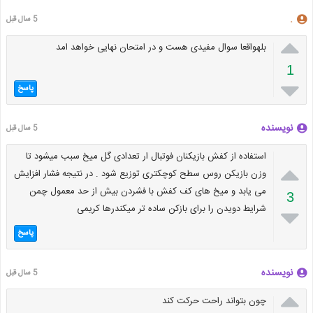
.
5 سال قبل

بلهواقعا سوال مفیدی هست و در امتحان نهایی خواهد امد
1

پاسخ
نویسنده
5 سال قبل
استفاده از کفش بازیکنان فوتبال ار تعدادی گل میخ سبب میشود تا

وزن بازیکن روس سطح کوچکتری توزیع شود . در نتیجه فشار افزایش
می یابد و میخ های کف کفش با فشردن بیش از حد معمول چمن
3
شرایط دویدن را برای بازکن ساده تر میکندرها کریمی

پاسخ
نویسنده
5 سال قبل

چون بتواند راحت حرکت کند