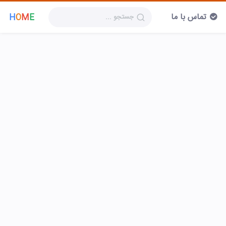
تماس با ما
H
O
M
E