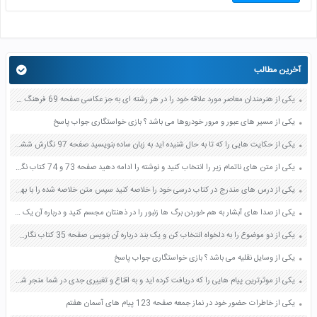
آخرین مطالب
یکی از هنرمندان معاصر مورد علاقه خود را در هر رشته ای به جز عکاسی صفحه 69 فرهنگ و هنر نهم
یکی از مسیر های عبور و مرور خودروها می باشد ؟ بازی خواستگاری جواب پاسخ
یکی از حکایت هایی را که تا به حال شنیده اید به زبان ساده بنویسید صفحه 97 نگارش ششم دبستان
یکی از متن های ناتمام زیر را انتخاب کنید و نوشته را ادامه دهید صفحه 73 و 74 کتاب نگارش فارسی پنجم دبستان
یکی از درس های مندرج در کتاب درسی خود را خلاصه کنید سپس متن خلاصه شده را با بهره گیری از روش های دسته بندی نمودار جدول نقشه مفهومی نشان دهید صفحه 118 نگارش یازدهم
یکی از صدا های آبشار به هم خوردن برگ ها زنبور را در ذهنتان مجسم کنید و درباره آن یک بند بنویسید صفحه 11 نگارش پنجم
یکی از دو موضوع را به دلخواه انتخاب کن و یک بند درباره آن بنویس صفحه 35 کتاب نگارش فارسی سوم
یکی از وسایل نقلیه می باشد ؟ بازی خواستگاری جواب پاسخ
یکی از موثرترین پیام هایی را که دریافت کرده اید و به اقناع و تغییری جدی در شما منجر شده است برسی کنید و علت این تاثیر گذاری قابل توجه را بنویسید صفحه 52 تفکر و سواد رسانه ای دهم
یکی از خاطرات حضور خود در نماز جمعه صفحه 123 پیام های آسمان هفتم