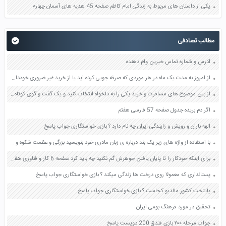
یکی از داستان های مربوط به زندگی امام کاظم صفحه 45 هدیه های آسمان چهارم
مطالب تصادفی
آدرس و شماره تماس خیرین وام دهنده
از امروز به مدت یک ماه در هر موردی که صرفه جویی کرده اید یا از خرید غیر ضروری خودداری می کنید آن را یاداشت و به معلم ارائه بدهید صفحه 42 مطالعات اجتماعی هفتم
از بین موضوع های مسافرت و خرید یکی را به دلخواه انتخاب کنید و یک گفت و گوی کوتاه دو نفره درباره آن بنویسید صفحه 31 کتاب نگارش پنجم
اگر دم بریده جدول صفحه 57 فارسی هفتم
الهه باران و رویش و زایندگی ایران چه نام دارد ؟ بازی خواستگاری جواب پاسخ
با استفاده از واژه های زیر یک بند درباره ی زبان مادری خود بنویسید بزرگی و عظمت شکوه و شوکت سربلندی و اعتبار صفحه 30 کتاب نگارش فارس ششم
برای اینکه خودکار را تا پایان یافتن جوهرش گم نکنید چه باید کرد صفحه 6 کار و فناوری هفتم
پستانداری که معمولا روی درخت ها زندگی میکند ؟ بازی خواستگاری جواب پاسخ
پایتخت کشور مالدیو کجاست ؟ بازی خواستگاری جواب پاسخ
تحقیق در مورد فرهنگ بومی ایران
جواب مرحله ۲۰۰ بازی فندق 200 دویست پاسخ