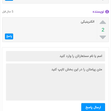
نویسنده
5 سال قبل

الکترینیکی
2

پاسخ
ارسال پاسخ