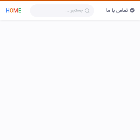
تماس با ما
H
O
M
E