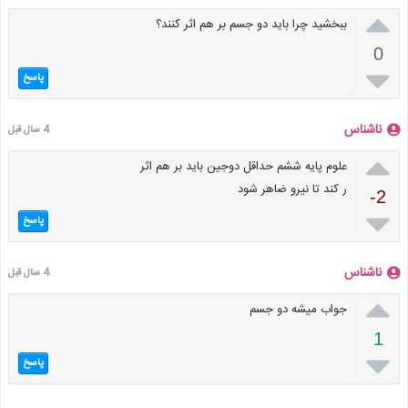

ببخشید چرا باید دو جسم بر هم اثر کنند؟
0

پاسخ
ناشناس
4 سال قبل

علوم پایه ششم حداقل دوجین باید بر هم اثر
ر کند تا نیرو ضاهر شود
-2

پاسخ
ناشناس
4 سال قبل

جواب میشه دو جسم
1

پاسخ