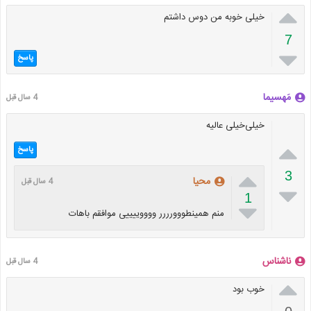

خیلی خوبه من دوس داشتم
7

پاسخ
مَهسیما
4 سال قبل
خیلی‌خیلی عالیه

پاسخ

3
محیا
4 سال قبل

1

منم همینطووورررر ووووییییی موافقم باهات
ناشناس
4 سال قبل

خوب بود