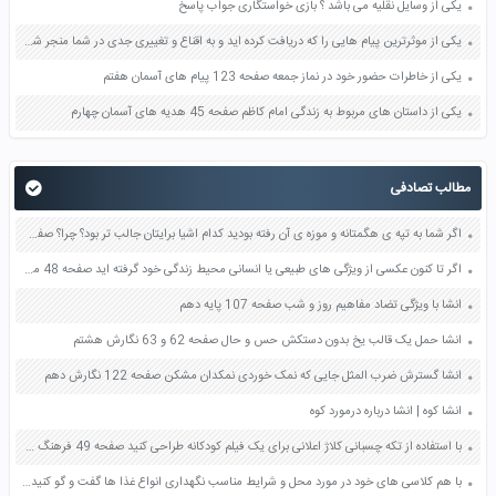
یکی از وسایل نقلیه می باشد ؟ بازی خواستگاری جواب پاسخ
یکی از موثرترین پیام هایی را که دریافت کرده اید و به اقناع و تغییری جدی در شما منجر شده است برسی کنید و علت این تاثیر گذاری قابل توجه را بنویسید صفحه 52 تفکر و سواد رسانه ای دهم
یکی از خاطرات حضور خود در نماز جمعه صفحه 123 پیام های آسمان هفتم
یکی از داستان های مربوط به زندگی امام کاظم صفحه 45 هدیه های آسمان چهارم
مطالب تصادفی
اگر شما به تپه ی هگمتانه و موزه ی آن رفته بودید کدام اشیا برایتان جالب تر بود؟ چرا؟ صفحه 50 مطالعات اجتماعی چهارم
اگر تا کنون عکسی از ویژگی های طبیعی یا انسانی محیط زندگی خود گرفته اید صفحه 48 مطالعات اجتماعی هفتم
انشا با ویژگی تضاد مفاهیم روز و شب صفحه 107 پایه دهم
انشا حمل یک قالب یخ بدون دستکش حس و حال صفحه 62 و 63 نگارش هشتم
انشا گسترش ضرب المثل جایی که نمک خوردی نمکدان مشکن صفحه 122 نگارش دهم
انشا کوه | انشا درباره درمورد کوه
با استفاده از تکه چسبانی کلاژ اعلانی برای یک فیلم کودکانه طراحی کنید صفحه 49 فرهنگ و هنر نهم
با هم کلاسی های خود در مورد محل و شرایط مناسب نگهداری انواع غذا ها گفت و گو کنید صفحه 17 علوم سوم