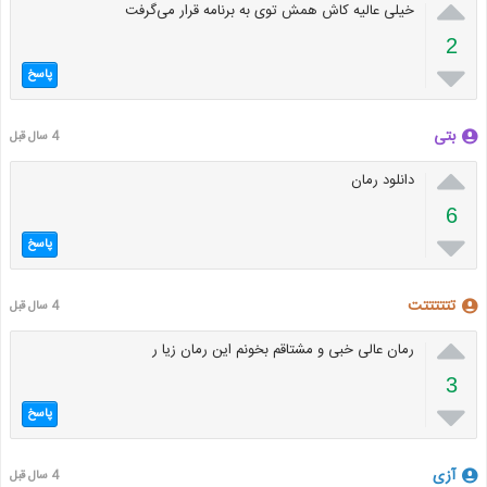

خیلی عالیه کاش همش توی به برنامه قرار می‌گرفت
2

پاسخ
بتی
4 سال قبل

دانلود رمان
6

پاسخ
تتتتتتت
4 سال قبل

رمان عالی خبی و مشتاقم بخونم این رمان زیا ر
3

پاسخ
آزی
4 سال قبل