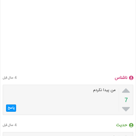
ناشناس
4 سال قبل

من پیدا نکردم
7

پاسخ
حدیث
4 سال قبل