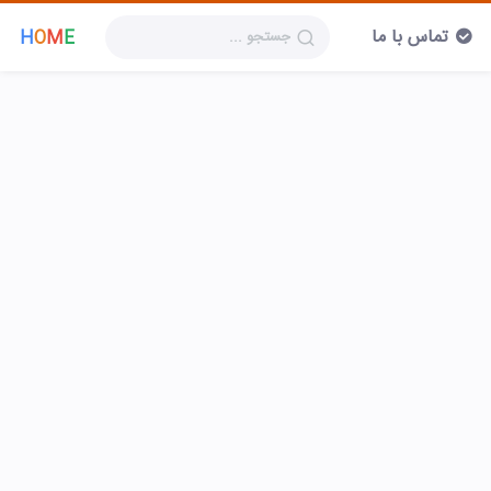
تماس با ما
H
O
M
E