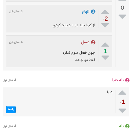
0

الهام
4 سال قبل

-2

از کجا جلد دو و دانلود کردی

عسل
4 سال قبل
1
چون فصل سوم نداره

فقط دو جلده
بله دنیا
4 سال قبل

دنیا
-1

پاسخ
بله
4 سال قبل