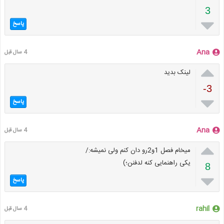
3

پاسخ
Ana
4 سال قبل

لینک بدید
-3

پاسخ
Ana
4 سال قبل

میخام فصل 1و2رو دان کنم ولی نمیشه:/
یکی راهنمایی کنه لدفنن؛)
8

پاسخ
rahil
4 سال قبل