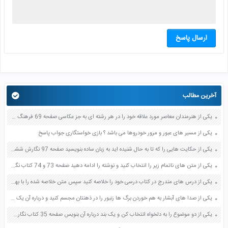
ارسال پاسخ
آخرین مطالب
یکی از هنرمندان معاصر مورد علاقه خود را در هر رشته ای به جز عکاسی صفحه 69 فرهنگ و هنر نهم
یکی از مسیر های عبور و مرور خودروها می باشد ؟ بازی خواستگاری جواب پاسخ
یکی از حکایت هایی را که تا به حال شنیده اید به زبان ساده بنویسید صفحه 97 نگارش ششم دبستان
یکی از متن های ناتمام زیر را انتخاب کنید و نوشته را ادامه دهید صفحه 73 و 74 کتاب نگارش فارسی پنجم دبستان
یکی از درس های مندرج در کتاب درسی خود را خلاصه کنید سپس متن خلاصه شده را با بهره گیری از روش های دسته بندی نمودار جدول نقشه مفهومی نشان دهید صفحه 118 نگارش یازدهم
یکی از صدا های آبشار به هم خوردن برگ ها زنبور را در ذهنتان مجسم کنید و درباره آن یک بند بنویسید صفحه 11 نگارش پنجم
یکی از دو موضوع را به دلخواه انتخاب کن و یک بند درباره آن بنویس صفحه 35 کتاب نگارش فارسی سوم