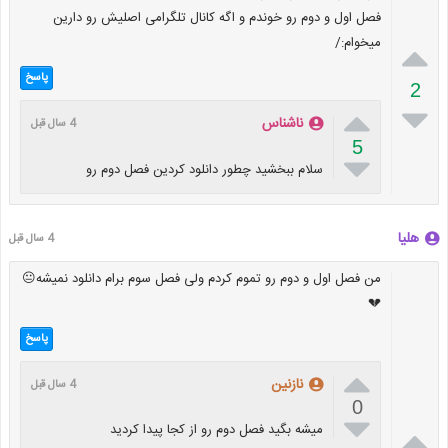
فصل اول و دوم رو خوندم و اگه کانال تلگرامی اصلیش رو دارین
میخوام:/

پاسخ
2


ناشناس
4 سال قبل
5

سلام ببخشید چطور دانلود کردین فصل دوم رو
هلیا
4 سال قبل
من فصل اول و دوم رو تموم کردم ولی فصل سوم برام دانلود نمیشه😐
💔
پاسخ

نازنین
4 سال قبل
0


میشه بگید فصل دوم رو از کجا پیدا کردید