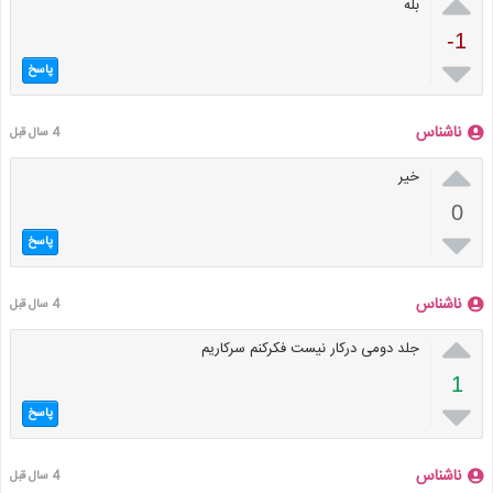

بله
-1

پاسخ
ناشناس
4 سال قبل

خیر
0

پاسخ
ناشناس
4 سال قبل

جلد دومی درکار نیست فکرکنم سرکاریم
1

پاسخ
ناشناس
4 سال قبل