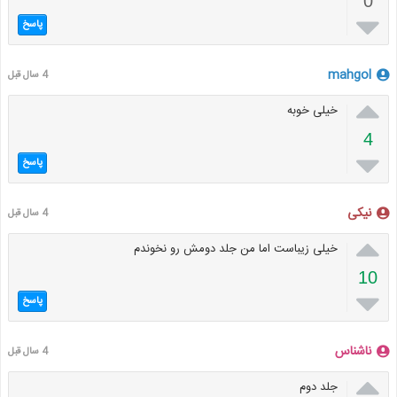
0

پاسخ
mahgol
4 سال قبل

خیلی خوبه
4

پاسخ
نیکی
4 سال قبل

خیلی زیباست اما من جلد دومش رو نخوندم
10

پاسخ
ناشناس
4 سال قبل

جلد دوم