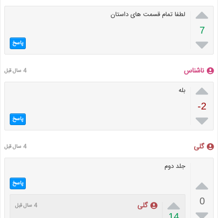

لطفا تمام قسمت های داستان
7

پاسخ
ناشناس
4 سال قبل

بله
-2

پاسخ
گلی
4 سال قبل
جلد دوم

پاسخ

0
گلی
4 سال قبل

14