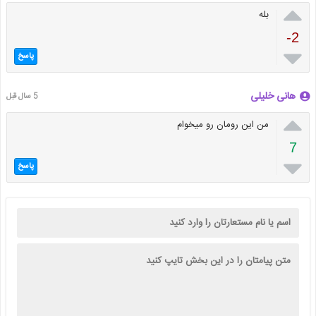

بله
-2

پاسخ
هانی خلیلی
5 سال قبل

من این رومان رو میخوام
7

پاسخ