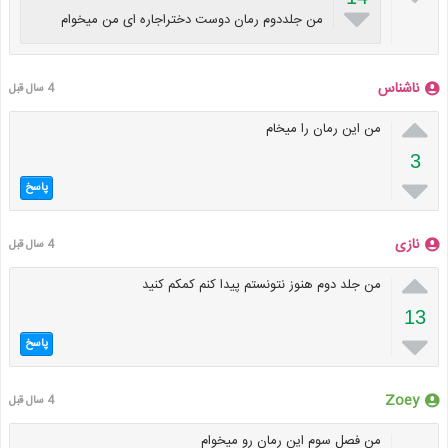

من جلددوم رمان دوست دختراجاره ای من میخوام
ناشناس
4 سال قبل

من این رمان را میخام
3

پاسخ
نازی
4 سال قبل

من جلد دوم هنوز نتونستم پیدا کنم کمکم کنید
13

پاسخ
Zoey
4 سال قبل
من فصل سوم این رمان رو میخوام