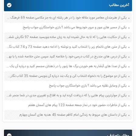
آخرین مطالب
یکی از هنرمندان معاصر مورد علاقه خود را در هر رشته ای به جز عکاسی صفحه 69 فرهنگ و هنر نهم
یکی از مسیر های عبور و مرور خودروها می باشد ؟ بازی خواستگاری جواب پاسخ
یکی از حکایت هایی را که تا به حال شنیده اید به زبان ساده بنویسید صفحه 97 نگارش ششم دبستان
یکی از متن های ناتمام زیر را انتخاب کنید و نوشته را ادامه دهید صفحه 73 و 74 کتاب نگارش فارسی پنجم دبستان
یکی از درس های مندرج در کتاب درسی خود را خلاصه کنید سپس متن خلاصه شده را با بهره گیری از روش های دسته بندی نمودار جدول نقشه مفهومی نشان دهید صفحه 118 نگارش یازدهم
یکی از صدا های آبشار به هم خوردن برگ ها زنبور را در ذهنتان مجسم کنید و درباره آن یک بند بنویسید صفحه 11 نگارش پنجم
یکی از دو موضوع را به دلخواه انتخاب کن و یک بند درباره آن بنویس صفحه 35 کتاب نگارش فارسی سوم
یکی از وسایل نقلیه می باشد ؟ بازی خواستگاری جواب پاسخ
یکی از موثرترین پیام هایی را که دریافت کرده اید و به اقناع و تغییری جدی در شما منجر شده است برسی کنید و علت این تاثیر گذاری قابل توجه را بنویسید صفحه 52 تفکر و سواد رسانه ای دهم
یکی از خاطرات حضور خود در نماز جمعه صفحه 123 پیام های آسمان هفتم
یکی از داستان های مربوط به زندگی امام کاظم صفحه 45 هدیه های آسمان چهارم
مطالب تصادفی