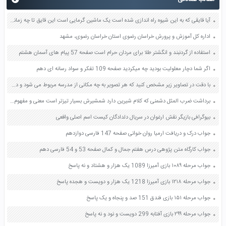
آیا قایقی که به این شیوه راه اندازی شده است یک ماشین گرمایی است این قایق تا چه زمانی به حرکت خود ادامه خواهد داد صفحه 53 آزمایشگاه علوم تجربی دهم
اداره کل آموزش و پرورش خراسان رضوی استان خراسان رضوی، مشهد
استفاده از گردنبند و انگشتر طلا برای مردان حرام است صفحه 57 پیام های آسمان هشتم
اگر شما دچار معلولیت بودید چه میکردید صفحه 109 تفکر و سواد رسانه ای دهم
با دقت در تصاویر زیر مشخص کنید که هر تصویر به چه مکانی از مدرسه مربوط می شود و در هریک از آنها چه اقدامات ایمنی انجام شده است؟ صفحه 99 آمادگی دفاعی نهم
برداشت ضرب المثل دشمنی که کلام شیرین دارد شمشیرش بسیار تیزتر است معنی و مفهوم صفحه 54 تفکر و سبک زندگی هشتم
بیوگرافی بازیگر نقش ارغوان در سریال دلدادگان کیست اسم اصلی واقعی
جواب درک و دریافت ارمیا روان خوانی صفحه 147 فارسی دوازدهم
جواب کارگاه متن پژوهی درس هفتم جمال و کمال صفحه 53 و 54 فارسی دهم
جواب مرحله ۱۰۸۹ بازی آمیرزا 1089 یک هزار و هشتاد و نه پاسخ
جواب مرحله ۱۲۱۸ بازی آمیرزا 1218 یک هزار و دویست و هجده پاسخ
جواب مرحله ۱۵۱ بازی فندق 151 صد و پنجاه و یک پاسخ
جواب مرحله ۲۹۹ بازی آفتابه 299 دویست و نود و نه پاسخ