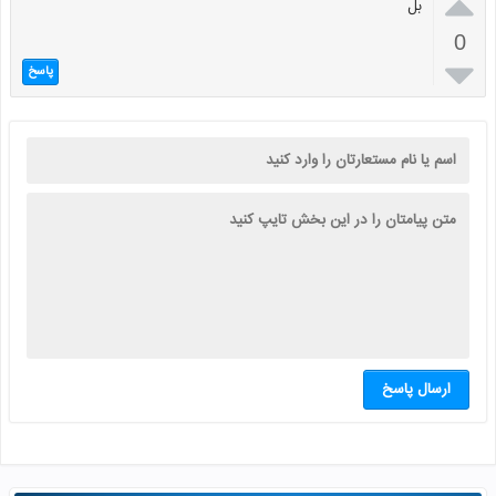

بل
0

پاسخ
ارسال پاسخ