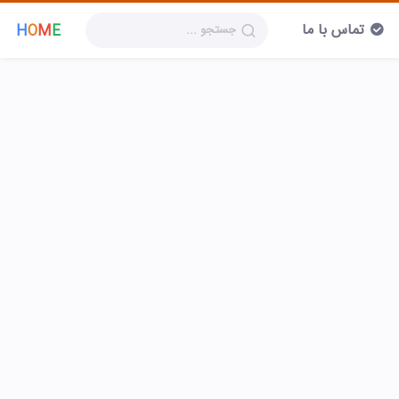
تماس با ما
H
O
M
E