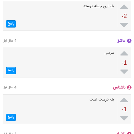

بله این جمله درسته
-2

پاسخ
عاشق
4 سال قبل

مرسی
-1

پاسخ
ناشناس
4 سال قبل

بله درست است
-1

پاسخ