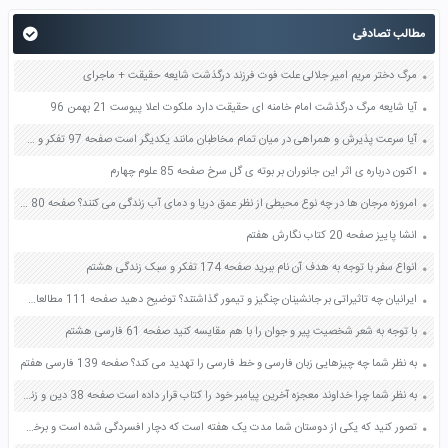
مطالب تصادفی
مرگ دختر مریم امیر جلالی علت فوت فرزند درگذشت شایعه حقیقت + ماجرای
آیا شایعه مرگ درگذشت امام خامنه ای حقیقت دارد ملکوت اعلا پیوست 21 بهمن 96
آیا سرعت پذیرش و همراهی در میان تمام مخاطبان مانند یکدیگر است صفحه 97 تفکر و سواد رسانه ای دهم
اکنون درباره ی اثر این جانوران بر بوته ی گل سرخ صفحه 85 علوم چهارم
امروزه مرجان ها در چه نوع محیطی از نظر عمق دریا و دمای آب زندگی می کنند؟ صفحه 80 علوم نهم
انشا پاییز صفحه 20 کتاب نگارش هفتم
انواع سفر با توجه به هدف آن نام ببرید صفحه 174 تفکر و سبک زندگی هشتم
ایرانیان چه تاثیراتی بر جانشینان چنگیز و تیمور گذاشتند؟ توضیح دهید صفحه 111 مطالعات اجتماعی پنجم
با توجه به شعر شخصیت پیر و جوان را با هم مقایسه کنید صفحه 61 فارسی هشتم
به نظر شما چه چیزهایی زبان فارسی و خط فارسی را تهدید می کند؟ صفحه 139 فارسی هفتم
به نظر شما چرا خداوند معجزه آخرین پیامبر خود را کتاب قرار داده است صفحه 38 دین و زندگی یازدهم
تصور کنید که یکی از دوستان شما مدت یک هفته است که دچار افسردگی شده است و برخی از علائم افسردگی در به وجود آمده است برای درمان دوست خود چند راه حل پیشنهاد کنید فعالیت صفحه 149 کتاب تفکر و سبک زندگی هشتم