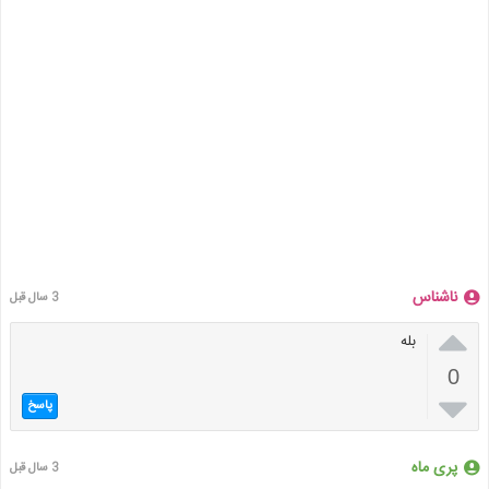
ناشناس
3 سال قبل

بله
0

پاسخ
پری ماه
3 سال قبل