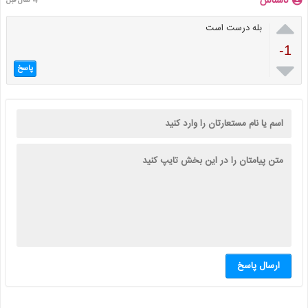
ناشناس
4 سال قبل

بله درست است
-1

پاسخ
ارسال پاسخ