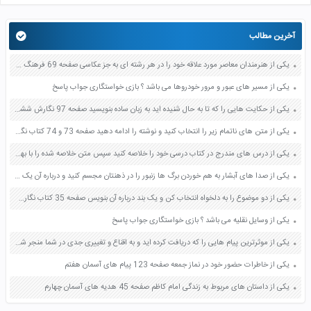
آخرین مطالب
یکی از هنرمندان معاصر مورد علاقه خود را در هر رشته ای به جز عکاسی صفحه 69 فرهنگ و هنر نهم
یکی از مسیر های عبور و مرور خودروها می باشد ؟ بازی خواستگاری جواب پاسخ
یکی از حکایت هایی را که تا به حال شنیده اید به زبان ساده بنویسید صفحه 97 نگارش ششم دبستان
یکی از متن های ناتمام زیر را انتخاب کنید و نوشته را ادامه دهید صفحه 73 و 74 کتاب نگارش فارسی پنجم دبستان
یکی از درس های مندرج در کتاب درسی خود را خلاصه کنید سپس متن خلاصه شده را با بهره گیری از روش های دسته بندی نمودار جدول نقشه مفهومی نشان دهید صفحه 118 نگارش یازدهم
یکی از صدا های آبشار به هم خوردن برگ ها زنبور را در ذهنتان مجسم کنید و درباره آن یک بند بنویسید صفحه 11 نگارش پنجم
یکی از دو موضوع را به دلخواه انتخاب کن و یک بند درباره آن بنویس صفحه 35 کتاب نگارش فارسی سوم
یکی از وسایل نقلیه می باشد ؟ بازی خواستگاری جواب پاسخ
یکی از موثرترین پیام هایی را که دریافت کرده اید و به اقناع و تغییری جدی در شما منجر شده است برسی کنید و علت این تاثیر گذاری قابل توجه را بنویسید صفحه 52 تفکر و سواد رسانه ای دهم
یکی از خاطرات حضور خود در نماز جمعه صفحه 123 پیام های آسمان هفتم
یکی از داستان های مربوط به زندگی امام کاظم صفحه 45 هدیه های آسمان چهارم