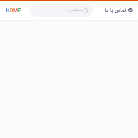
تماس با ما
H
O
M
E