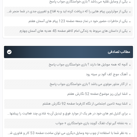
یکی از وسایل نقلیه می باشد ؟ بازی خواستگاری جواب پاسخ
یکی از موثرترین پیام هایی را که دریافت کرده اید و به اقناع و تغییری جدی در شما منجر شده است برسی کنید و علت این تاثیر گذاری قابل توجه را بنویسید صفحه 52 تفکر و سواد رسانه ای دهم
یکی از خاطرات حضور خود در نماز جمعه صفحه 123 پیام های آسمان هفتم
یکی از داستان های مربوط به زندگی امام کاظم صفحه 45 هدیه های آسمان چهارم
مطالب تصادفی
آنچه که همه موبایل ها دارند ؟ بازی خواستگاری جواب پاسخ
آهنگ موج کف آلود بر سینه رود
از آثار منثور مولوی می باشد ؟ بازی خواستگاری جواب پاسخ
انشا ایران ریز موضوع صفحه 52 نگارش هفتم
انشا بیمه تامین اجتماعی از نگاه کارفرما صفحه 92 نگارش هشتم
برای کنترل غم های خود در هر یک از موارد فوق و تبدیل آن به شادی چند فعالیت را پیشنهاد کنید صفحه 136 تفکر و سبک زندگی هفتم
به نشانه گیر نوک تفنگ گویند بازی خواستگاری + جواب
به نظر شما با استفاده از چوب چه وسایل دیگری می توان ساخت صفحه 53 کار و فناوری ششم