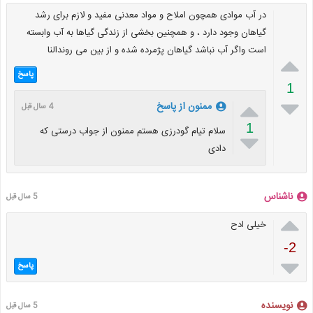
در آب موادی همچون املاح و مواد معدنی مفید و لازم برای رشد
گیاهان وجود دارد ، و همچنین بخشی از زندگی گیاها به آب وابسته
است واگر آب نباشد گیاهان پژمرده شده و از بین می روندالنا

پاسخ
1


ممنون از پاسخ
4 سال قبل
1
سلام تیام گودرزی هستم ممنون از جواب درستی که

دادی
ناشناس
5 سال قبل

خیلی ادح
-2

پاسخ
نویسنده
5 سال قبل