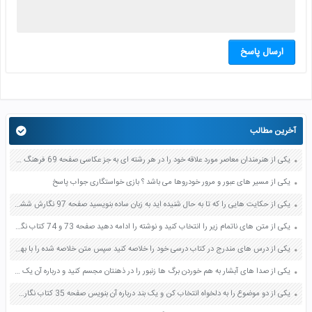
ارسال پاسخ
آخرین مطالب
یکی از هنرمندان معاصر مورد علاقه خود را در هر رشته ای به جز عکاسی صفحه 69 فرهنگ و هنر نهم
یکی از مسیر های عبور و مرور خودروها می باشد ؟ بازی خواستگاری جواب پاسخ
یکی از حکایت هایی را که تا به حال شنیده اید به زبان ساده بنویسید صفحه 97 نگارش ششم دبستان
یکی از متن های ناتمام زیر را انتخاب کنید و نوشته را ادامه دهید صفحه 73 و 74 کتاب نگارش فارسی پنجم دبستان
یکی از درس های مندرج در کتاب درسی خود را خلاصه کنید سپس متن خلاصه شده را با بهره گیری از روش های دسته بندی نمودار جدول نقشه مفهومی نشان دهید صفحه 118 نگارش یازدهم
یکی از صدا های آبشار به هم خوردن برگ ها زنبور را در ذهنتان مجسم کنید و درباره آن یک بند بنویسید صفحه 11 نگارش پنجم
یکی از دو موضوع را به دلخواه انتخاب کن و یک بند درباره آن بنویس صفحه 35 کتاب نگارش فارسی سوم