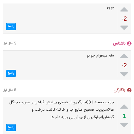

؟؟؟؟
-2

پاسخ
ناشناس
5 سال قبل

منم میخوام جوابو
-2

پاسخ
زنگارکی
5 سال قبل

جواب صفحه 881جلوگیری از نابودی پوشش گیاهی و تخریب جنگل
ها2مدیریت صحیح منابع اب و خاک3کاشت درخت و
1
گیاهان4جلوگیری از چرای بی رویه دام ها

پاسخ