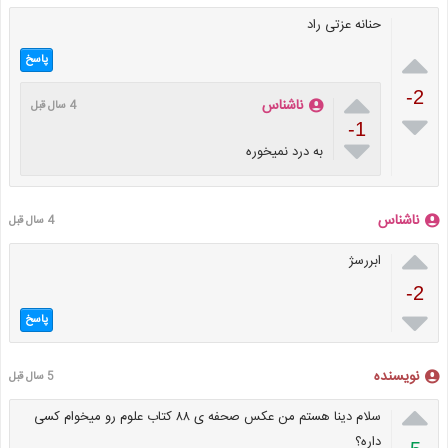
حنانه عزتی راد

پاسخ

-2
ناشناس
4 سال قبل

-1

به درد نمیخوره
ناشناس
4 سال قبل

ابررسژ
-2

پاسخ
نویسنده
5 سال قبل

سلام دینا هستم من عکس صحفه ی ۸۸ کتاب علوم رو میخوام کسی
داره؟