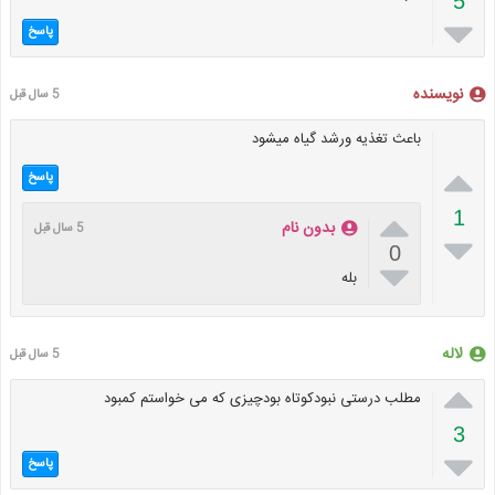
5

پاسخ
نویسنده
5 سال قبل
باعث تغذیه ورشد گیاه میشود

پاسخ

1
بدون نام
5 سال قبل

0

بله
لاله
5 سال قبل

مطلب درستی نبودکوتاه بودچیزی که می خواستم کمبود
3

پاسخ