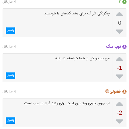
؟
4 سال قبل

چگونگی اثر آب برای رشد گیاهان را بنویسید
0

پاسخ
نوب سگ
4 سال قبل

من نمیدو کن از شما خواستم نه بقیه
-1

پاسخ
فضولی😐
4 سال قبل

اب چون حاوی ویتامین است برای رشد گیاه مناسب است
-2

پاسخ