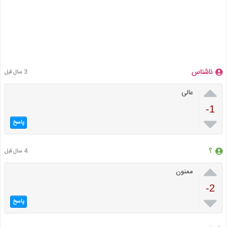
ناشناس
3 سال قبل

عالی
-1

پاسخ
؟
4 سال قبل

ممنون
-2

پاسخ