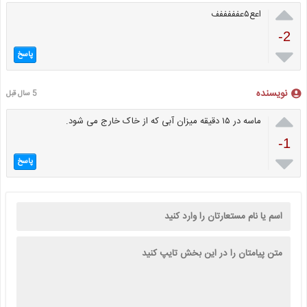

اعع۵عفففففف
-2

پاسخ
نویسنده
5 سال قبل

ماسه در ١۵ دقیقه میزان آبی که از خاک خارج می شود.
-1

پاسخ