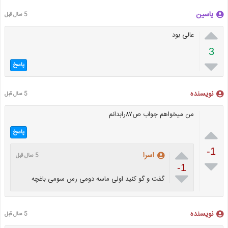
یاسین
5 سال قبل

عالی بود
3

پاسخ
نویسنده
5 سال قبل
من میخواهم جواب ص۸۷رابدانم

پاسخ

-1
اسرا
5 سال قبل

-1

گفت و گو کنید اولی ماسه دومی رس سومی باغچه
نویسنده
5 سال قبل