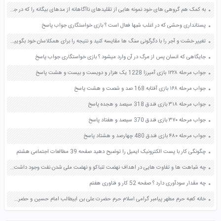
به کمک هم گروهی های خود نمونه هایی از تقلیدهای ناآگاهانه از مدهای بیگانه را که در جامعه امروز ما رواج دارد بیان کنید به نظر شما این گونه تقلیدها چه تاثیری بر روی شخصیت و رفتار فرد می گذارد؟ صفحه 79 پیام های آسمان هشتم
پستانداری وحشی که در اغلب شبها فعال است ؟ بازی خواستگاری جواب پاسخ
تغییر خشت و آجر را با دگرگونی سنگ ها مقایسه کنید و نتیجه را برای همکلاسان خود بگویید صفحه ۱۱۲ کتاب علوم تجربی هشتم
جایگاهی که انسان پس از مرگ در آن وارد میشود ؟ بازی خواستگاری جواب پاسخ
جواب مرحله ۱۲۲۸ بازی آمیرزا 1228 یک هزار و دویست و بیست و هشت پاسخ
جواب مرحله ۱۶۸ بازی آفتابه 168 صد و شصت و هشت پاسخ
جواب مرحله ۳۱۸ بازی فندق 318 سیصد و هجده پاسخ
جواب مرحله ۳۷۰ بازی فندق 370 سیصد و هفتاد پاسخ
جواب مرحله ۴۸۰ بازی فندق 480 چهارصد و هشتاد پاسخ
چگونگی کار با پست الکترونیک ایمیل را توضیح دهید صفحه 39 مطالعات اجتماعی هشتم
چه شباهت ها و تفاوت هایی در اهداف نهضت تنباکو و نهضت ملی شدن نفت وجود داشت؟ صفحه 97 مطالعات اجتماعی نهم
چه مقدار سودآوری دارد ؟ صفحه 52 کار و فناوری هفتم
خانه کعبه حرم مطهر پیامبر گرامی اسلام حرم حضرت علی بن ابیطالب امام حسین و حضرت ابوالفضل در کدام شهرهای کشورهای همسایه قرار دارند ؟ صفحه 99 مطالعات اجتماعی ششم