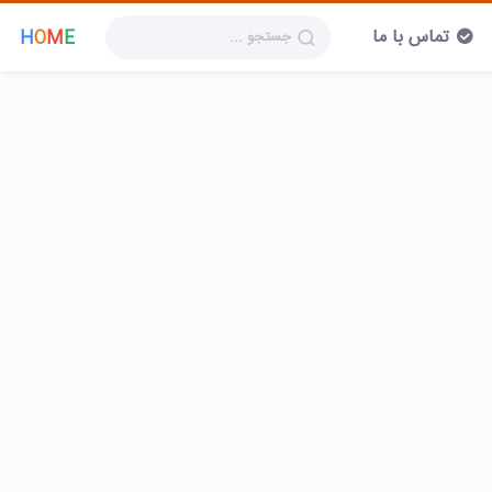
تماس با ما
H
O
M
E