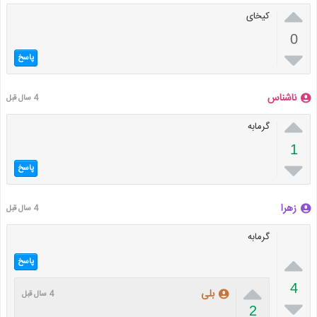

کیخای
0

پاسخ
ناشناس
4 سال قبل

گرمابه
1

پاسخ
زهرا
4 سال قبل
گرمابه

پاسخ

4
بلی
4 سال قبل

2