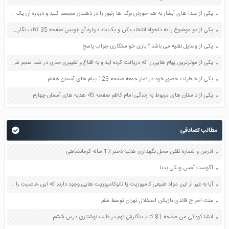
یکی از صدا های آبشار به هم خوردن برگ ها زنبور را در ذهنتان مجسم کنید و درباره آن یک بند بنویسید صفحه 11 نگارش پنجم
یکی از دو موضوع را به دلخواه انتخاب کن و یک بند درباره آن بنویس صفحه 35 کتاب نگارش فارسی سوم
یکی از وسایل نقلیه می باشد ؟ بازی خواستگاری جواب پاسخ
یکی از موثرترین پیام هایی را که دریافت کرده اید و به اقناع و تغییری جدی در شما منجر شده است برسی کنید و علت این تاثیر گذاری قابل توجه را بنویسید صفحه 52 تفکر و سواد رسانه ای دهم
یکی از خاطرات حضور خود در نماز جمعه صفحه 123 پیام های آسمان هفتم
یکی از داستان های مربوط به زندگی امام کاظم صفحه 45 هدیه های آسمان چهارم
مطالب تصادفی
آدرس و شماره تلفن محل نگهداری هانیه دختر 13 ساله کرمانشاهی
آگوست آمس ویکی پدیا
آیا به غیر از این مواد طبیعی کامپوزیت یا نانوکامپوزیت هایی وجود دارند که این خاصیت را داشته باشند کدام ذرات و ماده پایه این خواص را دارند صفحه 81 کاربرد فناوری های نوین یازدهم
علت اخراج قائدی بازیکن استقلال تهران توسط شفر
انشا کودکی من صفحه 81 کتاب نگارش نهم در قالب نوشتاری درس ششم