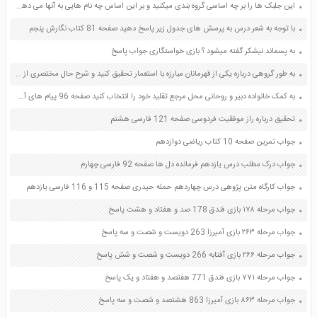
این جلبک ها را بر چه اساسی گروه بندی میکنید و بر این اساس چه نام هایی به آنها می دهید صفحه 119 علوم نهم
با توجه به شعر درس به پرسش های جدول زیر پاسخ دهید صفحه 81 کتاب نگارش پنجم
به پسماند نیشکر گفته میشود ؟ بازی خواستگاری جواب پاسخ
به طور گروهی درباره یکی از قهرمانان مبارزه با استعمار تحقیق کنید و شرح حال مختصری از کار های او را بنویسید صفحه 114 کتاب مطالعات اجتماعی ششم دبستان
به کمک خانواده دبیر و روحانی محل مرجع تقلید خود را انتخاب کنید صفحه 96 پیام های آسمان هفتم
تحقیق درباره راز موفقیت فردوسی صفحه 121 فارسی هشتم
جواب تمرین صفحه 10 کتاب ریاضی دوازدهم
جواب درک مطلب درس یازدهم فرمانده دل ها صفحه 92 فارسی چهارم
جواب کارگاه متن پژوهی درس چهاردهم حمله حیدری صفحه 115 و 116 فارسی یازدهم
جواب مرحله ۱۷۸ بازی فندق 178 صد و هفتاد و هشت پاسخ
جواب مرحله ۲۶۳ بازی آمیرزا 263 دویست و شصت و سه پاسخ
جواب مرحله ۲۶۶ بازی آفتابه 266 دویست و شصت و شش پاسخ
جواب مرحله ۷۷۱ بازی فندق 771 هفتصد و هفتاد و یک پاسخ
جواب مرحله ۸۶۳ بازی آمیرزا 863 هشتصد و شصت و سه پاسخ