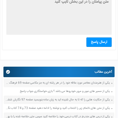
ارسال پاسخ
آخرین مطالب
یکی از هنرمندان معاصر مورد علاقه خود را در هر رشته ای به جز عکاسی صفحه 69 فرهنگ و هنر نهم
یکی از مسیر های عبور و مرور خودروها می باشد ؟ بازی خواستگاری جواب پاسخ
یکی از حکایت هایی را که تا به حال شنیده اید به زبان ساده بنویسید صفحه 97 نگارش ششم دبستان
یکی از متن های ناتمام زیر را انتخاب کنید و نوشته را ادامه دهید صفحه 73 و 74 کتاب نگارش فارسی پنجم دبستان
یکی از درس های مندرج در کتاب درسی خود را خلاصه کنید سپس متن خلاصه شده را با بهره گیری از روش های دسته بندی نمودار جدول نقشه مفهومی نشان دهید صفحه 118 نگارش یازدهم