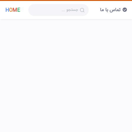
تماس با ما
H
O
M
E