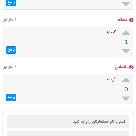

پاسخ
سمانه
5 سال قبل

گرمابه
1

پاسخ
ناشناس
5 سال قبل

گرماله
0

پاسخ