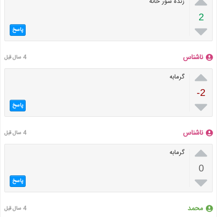

زنده شور خانه
2

پاسخ
ناشناس
4 سال قبل

گرمابه
-2

پاسخ
ناشناس
4 سال قبل

گرمابه
0

پاسخ
محمد
4 سال قبل