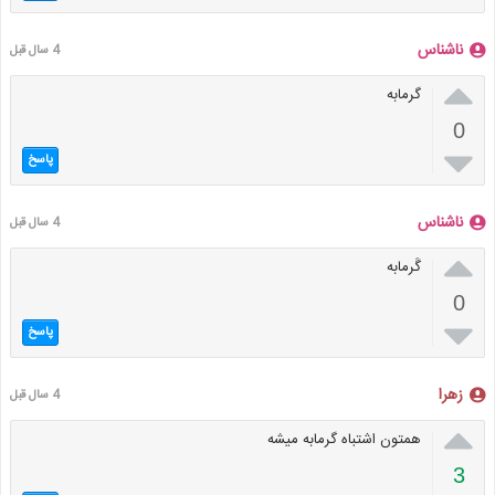
ناشناس
4 سال قبل

گرمابه
0

پاسخ
ناشناس
4 سال قبل

گَرمابه
0

پاسخ
زهرا
4 سال قبل

همتون اشتباه گرمابه میشه
3