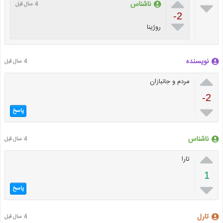


ناشناس
4 سال قبل
-2

روژینا
نویسنده
4 سال قبل

مردم و جانبازان
-2

پاسخ
ناشناس
4 سال قبل

تارا
1

پاسخ
تارل
4 سال قبل