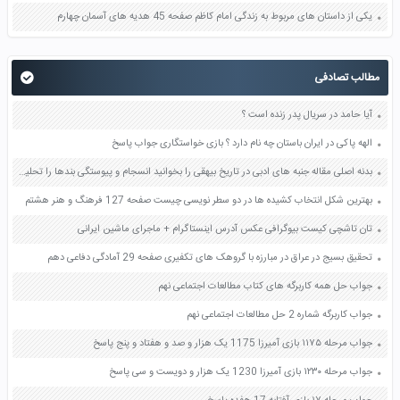
یکی از داستان های مربوط به زندگی امام کاظم صفحه 45 هدیه های آسمان چهارم
مطالب تصادفی
آیا حامد در سریال پدر زنده است ؟
الهه پاکی در ایران باستان چه نام دارد ؟ بازی خواستگاری جواب پاسخ
بدنه اصلی مقاله جنبه های ادبی در تاریخ بیهقی را بخوانید انسجام و پیوستگی بندها را تحلیل کنید صفحه 87 نگارش دوازدهم
بهترین شکل انتخاب کشیده ها در دو سطر نویسی چیست صفحه 127 فرهنگ و هنر هشتم
تان تاشچی کیست بیوگرافی عکس آدرس اینستاگرام + ماجرای ماشین ایرانی
تحقیق بسیج در عراق در مبارزه با گروهک های تکفیری صفحه 29 آمادگی دفاعی دهم
جواب حل همه کاربرگه های کتاب مطالعات اجتماعی نهم
جواب کاربرگه شماره 2 حل مطالعات اجتماعی نهم
جواب مرحله ۱۱۷۵ بازی آمیرزا 1175 یک هزار و صد و هفتاد و پنج پاسخ
جواب مرحله ۱۲۳۰ بازی آمیرزا 1230 یک هزار و دویست و سی پاسخ