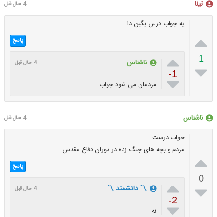
تینا
4 سال قبل
یه جواب درس بگین دا

پاسخ

1
ناشناس
4 سال قبل

-1

مردمان می شود جواب
ناشناس
4 سال قبل
جواب درست
مردم و بچه های جنگ زده در دوران دفاع مقدس

پاسخ
0


〽️ دانشمند 〽️
4 سال قبل
-2

نه