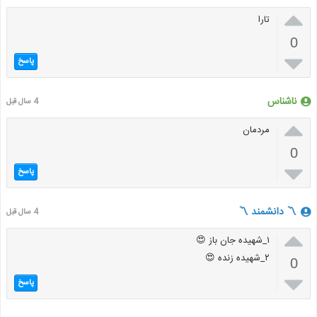

تارا
0

پاسخ
ناشناس
4 سال قبل

مردمان
0

پاسخ
〽️ دانشمند 〽️
4 سال قبل

۱_شهیده جان باز 😍
۲_شهیده زنده 😍
0

پاسخ