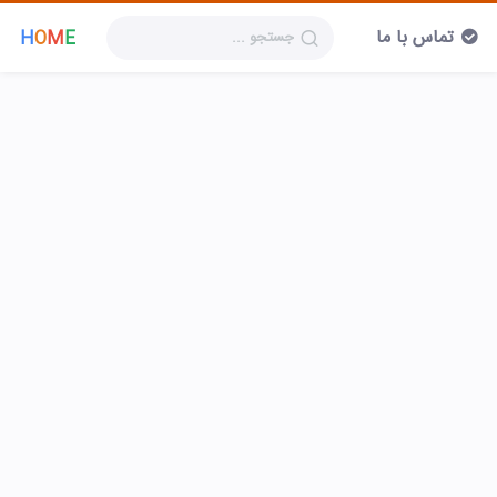
تماس با ما
H
O
M
E