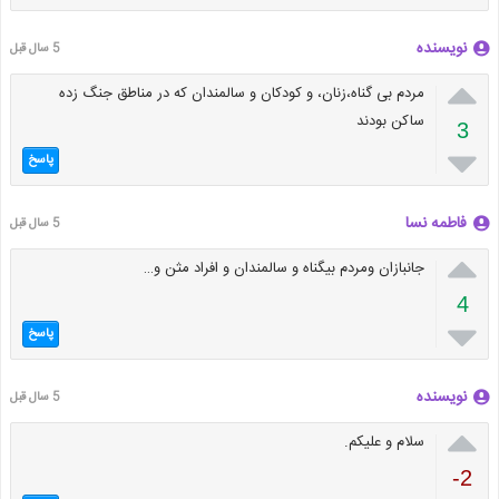
نویسنده
5 سال قبل

مردم بی گناه،زنان، و کودکان و سالمندان که در مناطق جنگ زده
ساکن بودند
3

پاسخ
فاطمه نسا
5 سال قبل

جانبازان ومردم بیگناه و سالمندان و افراد مثن و…
4

پاسخ
نویسنده
5 سال قبل

سلام و علیکم.
-2