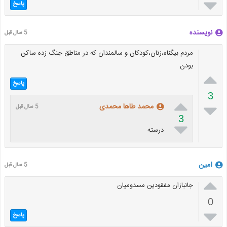

پاسخ
نویسنده
5 سال قبل
مردم بیگناه،زنان،کودکان و سالمندان که در مناطق جنگ زده ساکن
بودن

پاسخ
3


محمد طاها محمدی
5 سال قبل
3

درسته
امین
5 سال قبل

جانبازان مفقودین مسدومیان
0

پاسخ