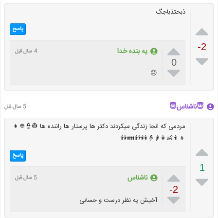
ذبحتذباجگ

پاسخ

-2
یه بنده خدا
4 سال قبل

0

😐
😇ناشناس😇
5 سال قبل
مردمی که انجا زندگی میکردند دکتر ها پرستار ها راننده ها 👷👮👲👧
👦👨👶👩👴👵👭👬👪👫

پاسخ
1


ناشناس
5 سال قبل
-2

آخیش یه نظر درست و حسابی