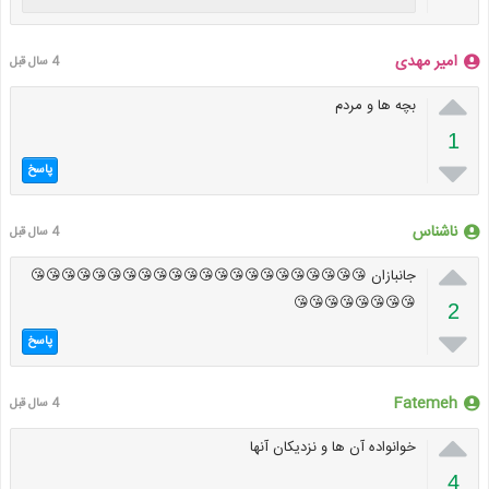
امیر مهدی
4 سال قبل

بچه ها و مردم
1

پاسخ
ناشناس
4 سال قبل

جانبازان 😘😘😘😘😘😘😘😘😘😘😘😘😘😘😘😘😘😘😘😘😘😘
😘😘😘😘😘😘😘😘
2

پاسخ
Fatemeh
4 سال قبل

خوانواده آن ها و نزدیکان آنها
4