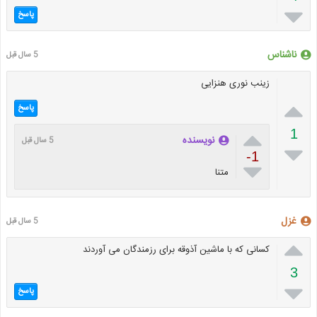

پاسخ
ناشناس
5 سال قبل
زینب نوری هنزایی

پاسخ

1
نویسنده
5 سال قبل

-1

متنا
غزل
5 سال قبل

کسانی که با ماشین آذوقه برای رزمندگان می آوردند
3

پاسخ