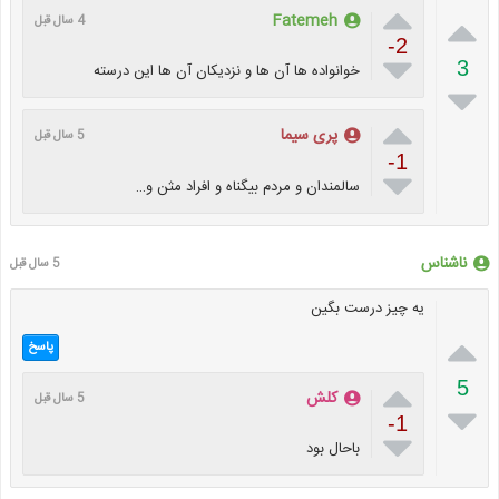


Fatemeh
4 سال قبل
-2

3
خوانواده ها آن ها و نزدیکان آن ها این درسته


پری سیما
5 سال قبل
-1

سالمندان و مردم بیگناه و افراد مثن و…
ناشناس
5 سال قبل
یه چیز درست بگین

پاسخ

5
کلش
5 سال قبل

-1

باحال بود