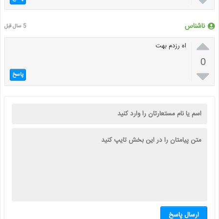
ناشناس
5 سال قبل

اه رزدم بهت
0

پاسخ
ارسال پاسخ