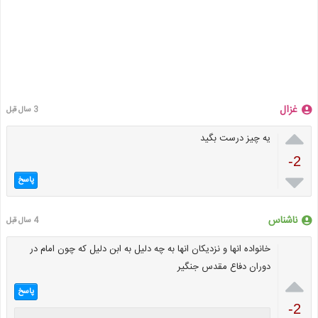
غزال
3 سال قبل

یه چیز درست بگید
-2

پاسخ
ناشناس
4 سال قبل
خانواده انها و نزدیکان انها به چه دلیل به ابن دلیل که چون امام در
دوران دفاع مقدس جنگیر

پاسخ
-2