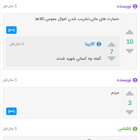
نویسنده
5 سال قبل
خسارت های مالی،تخریب شدن اموال عمومی،کالاها

پاسخ

10
کاترینا
5 سال قبل

7

گفته چه کسانی شهید شدند
نویسنده
5 سال قبل

مردم
3

پاسخ
ناشناس
5 سال قبل