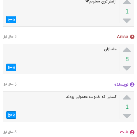

ازنظراتون ممنونم💖
1

پاسخ
Anisa
5 سال قبل

جانبازان
8

پاسخ
نویسنده
5 سال قبل

کسانی که خانواده معمولی بودند.
1

پاسخ
طبت
5 سال قبل