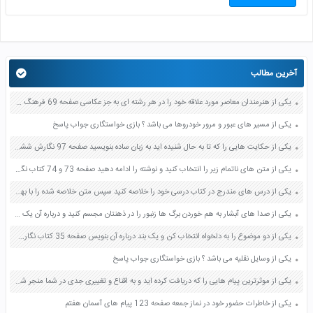
آخرین مطالب
یکی از هنرمندان معاصر مورد علاقه خود را در هر رشته ای به جز عکاسی صفحه 69 فرهنگ و هنر نهم
یکی از مسیر های عبور و مرور خودروها می باشد ؟ بازی خواستگاری جواب پاسخ
یکی از حکایت هایی را که تا به حال شنیده اید به زبان ساده بنویسید صفحه 97 نگارش ششم دبستان
یکی از متن های ناتمام زیر را انتخاب کنید و نوشته را ادامه دهید صفحه 73 و 74 کتاب نگارش فارسی پنجم دبستان
یکی از درس های مندرج در کتاب درسی خود را خلاصه کنید سپس متن خلاصه شده را با بهره گیری از روش های دسته بندی نمودار جدول نقشه مفهومی نشان دهید صفحه 118 نگارش یازدهم
یکی از صدا های آبشار به هم خوردن برگ ها زنبور را در ذهنتان مجسم کنید و درباره آن یک بند بنویسید صفحه 11 نگارش پنجم
یکی از دو موضوع را به دلخواه انتخاب کن و یک بند درباره آن بنویس صفحه 35 کتاب نگارش فارسی سوم
یکی از وسایل نقلیه می باشد ؟ بازی خواستگاری جواب پاسخ
یکی از موثرترین پیام هایی را که دریافت کرده اید و به اقناع و تغییری جدی در شما منجر شده است برسی کنید و علت این تاثیر گذاری قابل توجه را بنویسید صفحه 52 تفکر و سواد رسانه ای دهم
یکی از خاطرات حضور خود در نماز جمعه صفحه 123 پیام های آسمان هفتم