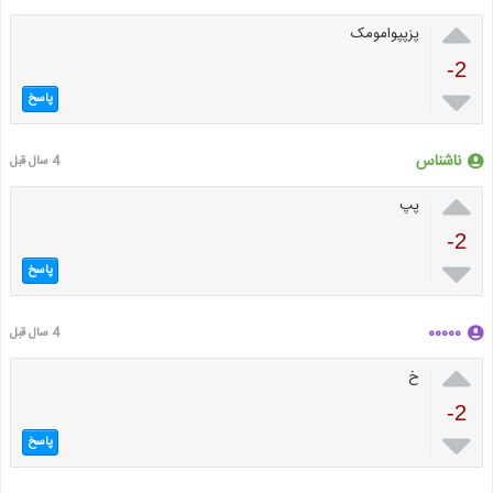

پزپپوامومک
-2

پاسخ
ناشناس
4 سال قبل

پپ
-2

پاسخ
۰۰۰۰۰
4 سال قبل

خ
-2

پاسخ