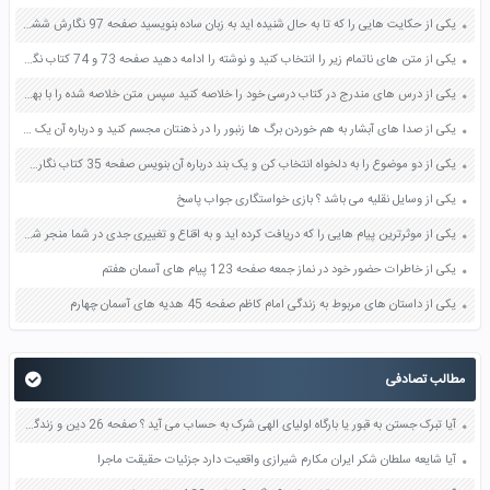
یکی از حکایت هایی را که تا به حال شنیده اید به زبان ساده بنویسید صفحه 97 نگارش ششم دبستان
یکی از متن های ناتمام زیر را انتخاب کنید و نوشته را ادامه دهید صفحه 73 و 74 کتاب نگارش فارسی پنجم دبستان
یکی از درس های مندرج در کتاب درسی خود را خلاصه کنید سپس متن خلاصه شده را با بهره گیری از روش های دسته بندی نمودار جدول نقشه مفهومی نشان دهید صفحه 118 نگارش یازدهم
یکی از صدا های آبشار به هم خوردن برگ ها زنبور را در ذهنتان مجسم کنید و درباره آن یک بند بنویسید صفحه 11 نگارش پنجم
یکی از دو موضوع را به دلخواه انتخاب کن و یک بند درباره آن بنویس صفحه 35 کتاب نگارش فارسی سوم
یکی از وسایل نقلیه می باشد ؟ بازی خواستگاری جواب پاسخ
یکی از موثرترین پیام هایی را که دریافت کرده اید و به اقناع و تغییری جدی در شما منجر شده است برسی کنید و علت این تاثیر گذاری قابل توجه را بنویسید صفحه 52 تفکر و سواد رسانه ای دهم
یکی از خاطرات حضور خود در نماز جمعه صفحه 123 پیام های آسمان هفتم
یکی از داستان های مربوط به زندگی امام کاظم صفحه 45 هدیه های آسمان چهارم
مطالب تصادفی
آیا تبرک جستن به قبور یا بارگاه اولیای الهی شرک به حساب می آید ؟ صفحه 26 دین و زندگی دوازدهم
آیا شایعه سلطان شکر ایران مکارم شیرازی واقعیت دارد جزئیات حقیقت ماجرا