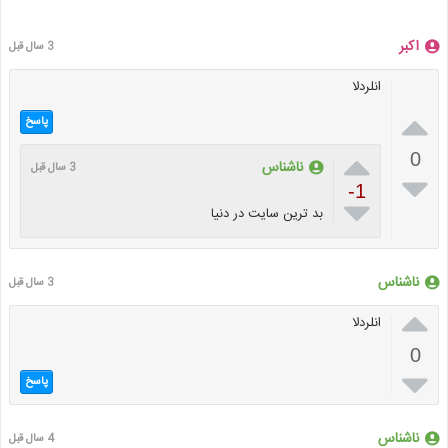
اکبر
3 سال قبل
انلردلا

پاسخ

0
ناشناس
3 سال قبل

-1

بد ترین سایت در دنیا
ناشناس
3 سال قبل

انلردلا
0

پاسخ
ناشناس
4 سال قبل