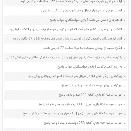
آیا ما در تغییر هویت خود نقش داریم؟ چگونه؟ صفحه 122 مطالعات اجتماعی نهم
ادبیات بومی استان چهار محال و بختیاری درس آزاد کتاب فارسی
از هنرهای دستی می باشد ؟ بازی خواستگاری جواب پاسخ
انتخاب ولی فقیه در کشور ما چگونه انجام می گیرد و مردم از چه طریقی در انتخاب ایشان دخالت دارند صفحه 133 دین و زندگی یازدهم
انشا اردوی دانش آموزی گزارش نویسی پرسش های عینی صفحه 66 و 67 نگارش دهم
انگیزه مجید از نوشتن سفرنامه چه بود؟ صفحه 77 فارسی هفتم
با توجه به تعریف مزیت مکانیکی جدول زیر را درباره مزیت مکانیکی ماشین های شکل 14 کامل کنید صفحه 98 علوم نهم
به رسم آدمیان گویند ؟ بازی خواستگاری جواب پاسخ
بیوگرافی بازیگر نقش لیلا در سریال پدر کیست | اسم اصلی واقعی ویکی پدیا
بیوگرافی بهرام سرمست کیست ویکی پدیا سوابق
جواب مرحله ۱۱۱ بازی آفتابه 111 صد و یازده پاسخ
جواب مرحله ۱۱۱۸ بازی آمیرزا 1118 یک هزار و صد و هجده پاسخ
جواب مرحله ۱۲۷۶ بازی آمیرزا 1276 یک هزار و دویست و هفتاد و شش پاسخ
جواب مرحله ۲۵۳ بازی آفتابه 253 دویست و پنجاه و سه پاسخ