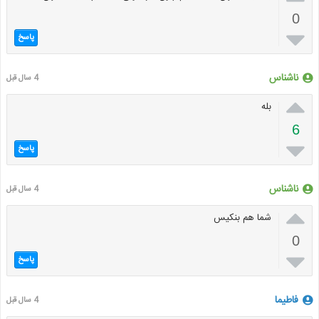
0

پاسخ
ناشناس
4 سال قبل

بله
6

پاسخ
ناشناس
4 سال قبل

شما هم بنکیس
0

پاسخ
فاطیما
4 سال قبل