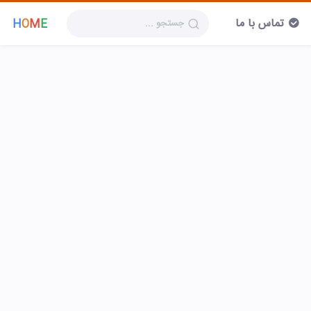
تماس با ما
H
O
M
E