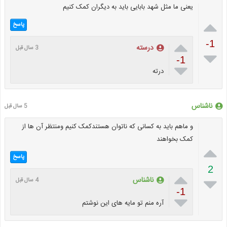
یعنی ما مثل شهد بابایی باید به دیگران کمک کنیم

پاسخ

-1
درسته
3 سال قبل

-1

درته
ناشناس
5 سال قبل
و ماهم باید به کسانی که ناتوان هستندکمک کنیم ومنتظر آن ها از
کمک بخواهند

پاسخ
2


ناشناس
4 سال قبل
-1

آره منم تو مایه های این نوشتم