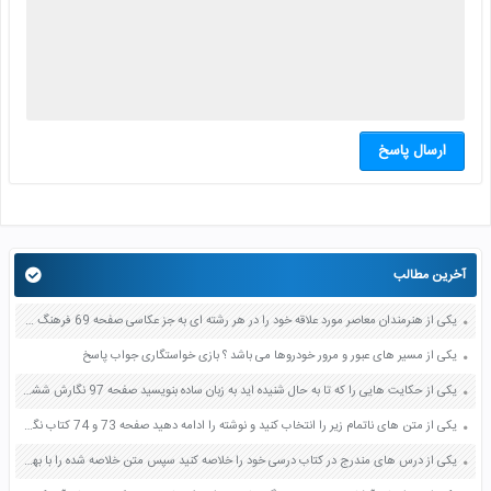
ارسال پاسخ
آخرین مطالب
یکی از هنرمندان معاصر مورد علاقه خود را در هر رشته ای به جز عکاسی صفحه 69 فرهنگ و هنر نهم
یکی از مسیر های عبور و مرور خودروها می باشد ؟ بازی خواستگاری جواب پاسخ
یکی از حکایت هایی را که تا به حال شنیده اید به زبان ساده بنویسید صفحه 97 نگارش ششم دبستان
یکی از متن های ناتمام زیر را انتخاب کنید و نوشته را ادامه دهید صفحه 73 و 74 کتاب نگارش فارسی پنجم دبستان
یکی از درس های مندرج در کتاب درسی خود را خلاصه کنید سپس متن خلاصه شده را با بهره گیری از روش های دسته بندی نمودار جدول نقشه مفهومی نشان دهید صفحه 118 نگارش یازدهم