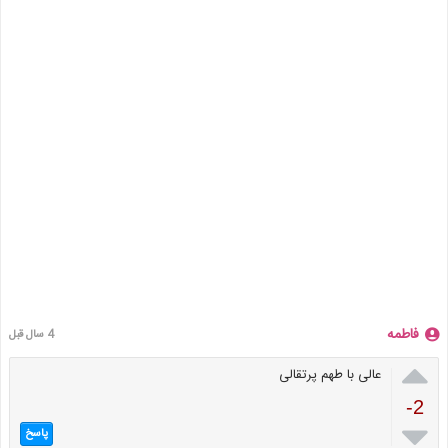
فاطمه
4 سال قبل

عالی با طهم پرتقالی
-2

پاسخ