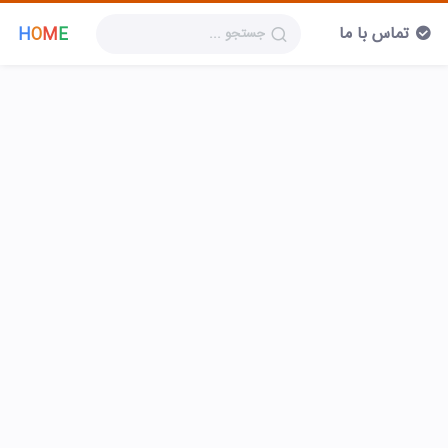
تماس با ما
H
O
M
E