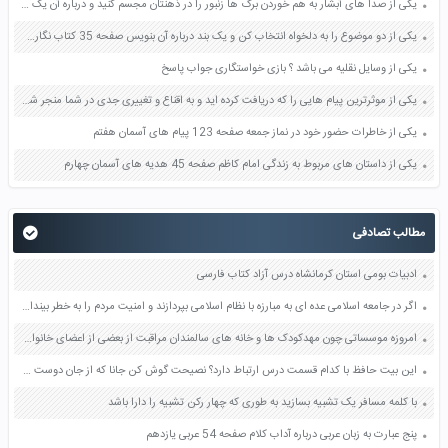
یکی از صدا های آبشار به هم خوردن برگ ها زنبور را در ذهنتان مجسم کنید و درباره آن یک بند بنویسید صفحه 11 نگارش پنجم
یکی از دو موضوع را به دلخواه انتخاب کن و یک بند درباره آن بنویس صفحه 35 کتاب نگارش فارسی سوم
یکی از وسایل نقلیه می باشد ؟ بازی خواستگاری جواب پاسخ
یکی از موثرترین پیام هایی را که دریافت کرده اید و به اقناع و تغییری جدی در شما منجر شده است برسی کنید و علت این تاثیر گذاری قابل توجه را بنویسید صفحه 52 تفکر و سواد رسانه ای دهم
یکی از خاطرات حضور خود در نماز جمعه صفحه 123 پیام های آسمان هفتم
یکی از داستان های مربوط به زندگی امام کاظم صفحه 45 هدیه های آسمان چهارم
مطالب تصادفی
ادبیات بومی استان کرمانشاه درس آزاد کتاب فارسی
اگر در جامعه اسلامی عده ای به مبارزه با نظام اسلامی بپردازند و امنیت مردم را به خطر بیندازند مسلمانان چه وظیفه ای دارند؟ صفحه 140 پیام های آسمان نهم
امروزه موسساتی چون مهدکودک ها و خانه های سالمندان مراقبت از بعضی از اعضای خانواده را در دوره هایی از زندگی به عهده گرفته اند به نظر شما مزایا و معایب مهدکودک ها و خانه های سالمندان چیست؟ چه دلایلی برای نظر خود دارید؟ صفحه 130 مطالعات اجتماعی نهم
این بیت حافظ با کدام قسمت درس ارتباط دارد؟ نصیحت گوش کن جانا که از جان دوست تر دارند جوانان سعادتمند پند پیر دانا را صفحه 121 فارسی هشتم
با کلمه مسافر یک تشبیه بسازید به طوری که چهار رکن تشبیه را دارا باشد
پنج عبارت به زبان عربی درباره آداب کلام صفحه 54 عربی یازدهم