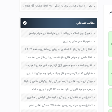
یکی از داستان های مربوط به زندگی امام کاظم صفحه 45 هدیه های آسمان چهارم
مطالب تصادفی
از فروع دین اسلام می باشد ؟ بازی خواستگاری جواب پاسخ
اعلام جنگ عربستان به ایران
انشا زندگی یکی از دانشمندان به روش پرسشگری صفحه 102 کتاب نگارش فارسی چهارم
انشا ماهی در حوض قالی طنز خنده دار و غیر طنز ادبی صفحه 55 نگارش نهم
انگیزه و اهداف امام حسین (ع) از قیام عاشورا چه بود؟ فهرست کنید صفحه 61 مطالعات اجتماعی هشتم
به آوایی که در اثر ضربه دو فلز ایجاد میشود چه میگویند ؟ بازی خواستگاری جواب پاسخ
بیوگرافی علیرضا قادری کیست ویکی پدیا بیوگرافی عکس زندگینامه اینستاگرام
پمپ هوا چه کاربردی دارد صفحه 86 کار و فناوری هشتم
تحقیق درباره شگفتی های یکی از گونه های گیاهی یا جانوری درس هایی درباره خالق هستی صفحه 42 مطالعات اجتماعی نهم
تحقیق بسیج مردمی در یمن صفحه 29 آمادگی دفاعی دهم