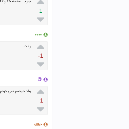

جواب صفحه ۴۵ و۴۶و۴۷ فارس هفتم
1

۰۰۰۰

رانت
-1

😍

والا خودمم نمی دونم
-1

حنانه