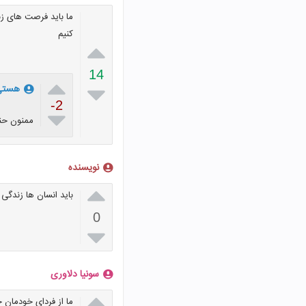
ما باید فرصت های زن
کنیم

14


هستی
-2

ممنون حنا
نویسنده

باید انسان ها زندگی
0

سونیا دلاوری

ما از فردای خودمان 