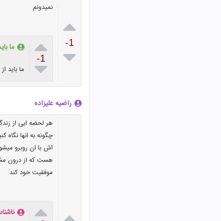
نمیدونم


-1
ما بای

-1

ما باید از
راضیه علیزاده
هر لحضه ایی از زند
چگونه به انها نگاه ک
اش با ان روبرو میشو
هست که از درون مشکل
موفقیت خود کند

ناشنا
