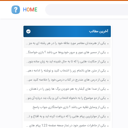
H
O
M
E
آخرین مطالب
یکی از هنرمندان معاصر مورد علاقه خود را در هر رشته ای به جز عکاسی صفحه 69 فرهنگ و هنر نهم
یکی از مسیر های عبور و مرور خودروها می باشد ؟ بازی خواستگاری جواب پاسخ
یکی از حکایت هایی را که تا به حال شنیده اید به زبان ساده بنویسید صفحه 97 نگارش ششم دبستان
یکی از متن های ناتمام زیر را انتخاب کنید و نوشته را ادامه دهید صفحه 73 و 74 کتاب نگارش فارسی پنجم دبستان
یکی از درس های مندرج در کتاب درسی خود را خلاصه کنید سپس متن خلاصه شده را با بهره گیری از روش های دسته بندی نمودار جدول نقشه مفهومی نشان دهید صفحه 118 نگارش یازدهم
یکی از صدا های آبشار به هم خوردن برگ ها زنبور را در ذهنتان مجسم کنید و درباره آن یک بند بنویسید صفحه 11 نگارش پنجم
یکی از دو موضوع را به دلخواه انتخاب کن و یک بند درباره آن بنویس صفحه 35 کتاب نگارش فارسی سوم
یکی از وسایل نقلیه می باشد ؟ بازی خواستگاری جواب پاسخ
یکی از موثرترین پیام هایی را که دریافت کرده اید و به اقناع و تغییری جدی در شما منجر شده است برسی کنید و علت این تاثیر گذاری قابل توجه را بنویسید صفحه 52 تفکر و سواد رسانه ای دهم
یکی از خاطرات حضور خود در نماز جمعه صفحه 123 پیام های آسمان هفتم