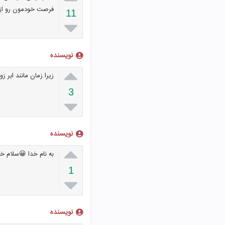
فرصت خودمون رو از
11

نویسنده

زیرا زمان مانند ابر ز
3

نویسنده

به نام خدا 😀سلام 
1

نویسنده