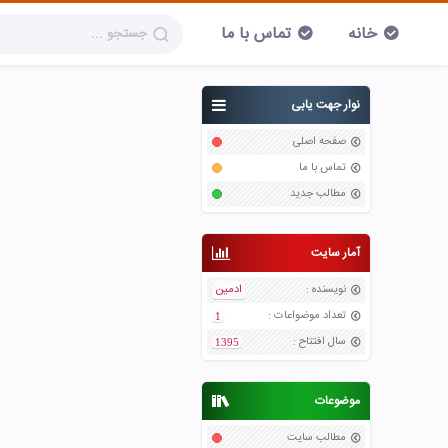
خانه
تماس با ما
نوار جهت یابی
صفحه اصلی
تماس با ما
مطالب جدید
آمار سایت
نویسنده
:
ادمین
تعداد موضواعات
:
1
سال افتتاح
:
1395
موضوعات
مطالب سایت