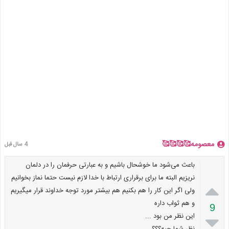
معصومه🥰🥰🥰🥰
4 سال قبل
باعث می‌شود ما خوشحال باشیم و به عبارتی حرفمان را در دلمان
نریزیم البته ما برای برقراری ارتباط با خدا لازم نیست حتما نماز بخوانیم

ولی اگر این کار را هم بکنیم هم بیشتر مورد توجه خداوند قرار میگیریم
و هم ثواب داره
9
این نظر من بود ...
