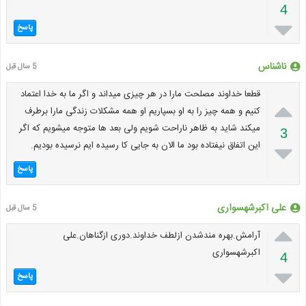
4

پاسخ
ناشناس
5 سال قبل
قطعا خداوند مصلحت مارا در هر چیزی میداند و اگر ما به خدا اعتماد

کنیم و همه چیز را به او بسپاریم او همه مشکلات زندگی مارا برطرف
میکند شاید به ظاهر ناراحت شویم ولی بعد ها متوجه میشویم که اگر
3
این اتفاق نیفتاده بود ما الان به جایی کا رسیده ایم نرسیده بودیم.

پاسخ
علی اکبرشهسواری
5 سال قبل

آرامش.بهره مندشدن ازلطف خداوند.دوری ازگناهان.علی
اکبرشهسواری
4

پاسخ