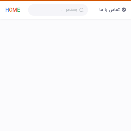
تماس با ما
H
O
M
E