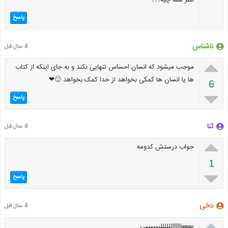
نظر شما چیه؟؟؟
پاسخ
ناشناس
4 سال قبل

موجب میشود که انسان احساس تنهایی نکند و به جای اینکه از کتاب
ها یا انسان ها کمکی بخواهد از خدا کمک بخواهد 🙂❤
6

پاسخ
ثنا
4 سال قبل

جواب درستش کدومه
1

پاسخ
دخی
4 سال قبل

ععععااااااللللللییییییی