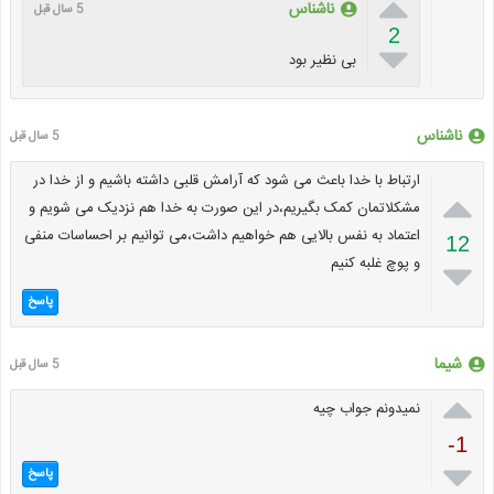

ناشناس
5 سال قبل
2

بی نظیر بود
ناشناس
5 سال قبل
ارتباط با خدا باعث می شود که آرامش قلبی داشته باشیم و از خدا در

مشکلاتمان کمک بگیریم،در این صورت به خدا هم نزدیک می شویم و
اعتماد به نفس بالایی هم خواهیم داشت،می توانیم بر احساسات منفی
12
و پوچ غلبه کنیم

پاسخ
شیما
5 سال قبل

نمیدونم جواب چیه
-1

پاسخ