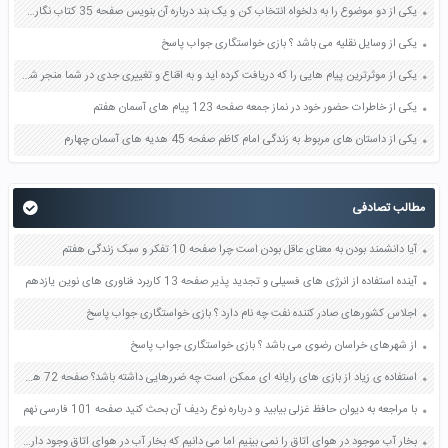
یکی از دو موضوع را به دلخواه انتخاب کن و یک بند درباره آن بنویس صفحه 35 کتاب نگارش فارسی سوم
یکی از وسایل نقلیه می باشد ؟ بازی خواستگاری جواب پاسخ
یکی از موثرترین پیام هایی را که دریافت کرده اید و به اقناع و تغییری جدی در شما منجر شده است برسی کنید و علت این تاثیر گذاری قابل توجه را بنویسید صفحه 52 تفکر و سواد رسانه ای دهم
یکی از خاطرات حضور خود در نماز جمعه صفحه 123 پیام های آسمان هفتم
یکی از داستان های مربوط به زندگی امام کاظم صفحه 45 هدیه های آسمان چهارم
مطالب تصادفی
آیا دانشمند بودن به معنای عاقل بودن است چرا صفحه 10 تفکر و سبک زندگی هفتم
آینده استفاده از انرژی های فسیلی و تجدید پذیر صفحه 13 کاربرد فناوری های نوین یازدهم
اجلاس کشورهای صادر کننده نفت چه نام دارد ؟ بازی خواستگاری جواب پاسخ
از شهرهای خراسان رضوی می باشد ؟ بازی خواستگاری جواب پاسخ
استفاده ی زیاد از بازی های رایانه ای ممکن است چه ضررهایی داشته باشد؟ صفحه 72 هدیه های آسمان ششم
با مراجعه به دیوان حافظ غزلی بیابید و درباره نوع ردیف آن بحث کنید صفحه 101 فارسی نهم
بخار آب موجود در هوای اتاق را نمی بینیم اما می دانیم که بخار آب در هوای اتاق وجود دارد آزمایشی پیشنهاد دهید صفحه 16 علوم هفتم