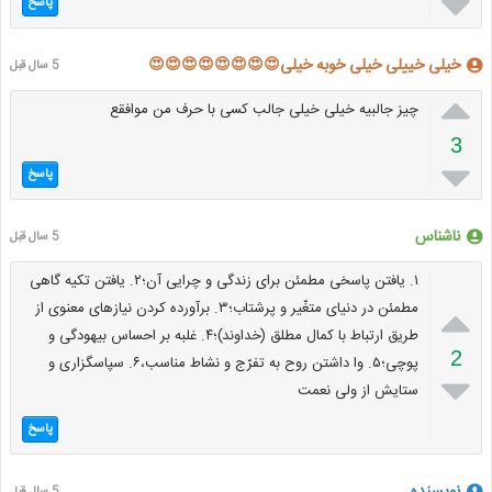

پاسخ
خیلی خییلی خیلی خوبه خیلی😍😍😍😍😍😍😍😍
5 سال قبل

چیز جالبیه خیلی خیلی جالب کسی با حرف من موافقع
3

پاسخ
ناشناس
5 سال قبل
۱. یافتن پاسخی مطمئن برای زندگی و چرایی آن؛۲. یافتن تکیه گاهی

مطمئن در دنیای متغّیر و پرشتاب؛۳. برآورده کردن نیازهای معنوی از
طریق ارتباط با کمال مطلق (خداوند)؛۴. غلبه بر احساس بیهودگی و
2
پوچی؛۵. وا داشتن روح به تفرّج و نشاط مناسب،۶. سپاسگزاری و

ستایش از ولی نعمت
پاسخ
نویسنده
5 سال قبل