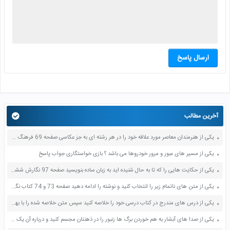
ارسال پاسخ
آخرین مطالب
یکی از هنرمندان معاصر مورد علاقه خود را در هر رشته ای به جز عکاسی صفحه 69 فرهنگ و هنر نهم
یکی از مسیر های عبور و مرور خودروها می باشد ؟ بازی خواستگاری جواب پاسخ
یکی از حکایت هایی را که تا به حال شنیده اید به زبان ساده بنویسید صفحه 97 نگارش ششم دبستان
یکی از متن های ناتمام زیر را انتخاب کنید و نوشته را ادامه دهید صفحه 73 و 74 کتاب نگارش فارسی پنجم دبستان
یکی از درس های مندرج در کتاب درسی خود را خلاصه کنید سپس متن خلاصه شده را با بهره گیری از روش های دسته بندی نمودار جدول نقشه مفهومی نشان دهید صفحه 118 نگارش یازدهم
یکی از صدا های آبشار به هم خوردن برگ ها زنبور را در ذهنتان مجسم کنید و درباره آن یک بند بنویسید صفحه 11 نگارش پنجم