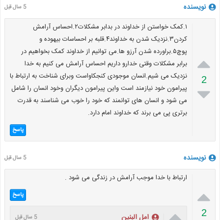
نویسنده
5 سال قبل
۱.کمک خواستن از خداوند در بدابر مشکلات۲.احساس آرامش
کردن۳.نزدیک شدن به خداوند۴.قلبه بر احساسات بیهوده و
پوچ۵.براورده شدن آرزو ها.می توانیم از خداوند کمک بخواهیم در

برابر مشکلات وقتی خدارو داریم احساس آرامش می کنیم به خدا
نزدیک می شیم.انسان موجودی کنجکاواست وبرای شناخت به ارتباط با
2
پیرامون خود نیازمند است واین پیرامون دیگران وخود انسان را شامل

می شود و انسان های توانمند که خود را خوب می شناسند به قدرت
برتری پی می برند که خداوند امام دارد.
پاسخ
نویسنده
5 سال قبل
ارتباط با خدا موجب آرامش در زندگی می شود .

پاسخ

2
امل البنین
5 سال قبل