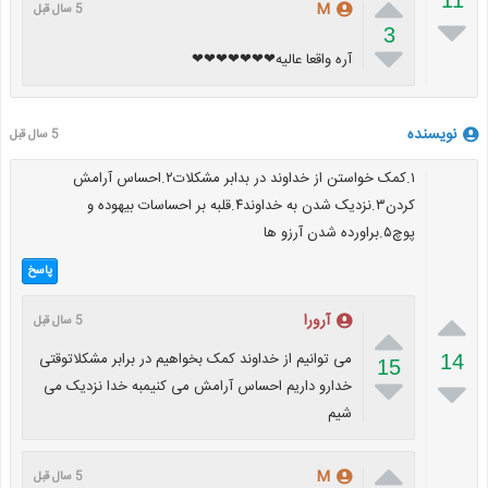

M
5 سال قبل

3

آره واقعا عالیه❤❤❤❤❤❤❤
نویسنده
5 سال قبل
۱.کمک خواستن از خداوند در بدابر مشکلات۲.احساس آرامش
کردن۳.نزدیک شدن به خداوند۴.قلبه بر احساسات بیهوده و
پوچ۵.براورده شدن آرزو ها
پاسخ

آرورا
5 سال قبل

می توانیم از خداوند کمک بخواهیم در برابر مشکلاتوقتی
14
15


خدارو داریم احساس آرامش می کنیمبه خدا نزدیک می
شیم

M
5 سال قبل