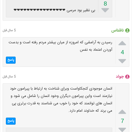
8

بی نظیر بود مرسی ❤❤❤❤❤❤❤❤❤❤❤❤❤❤❤❤
ناشناس
5 سال قبل

رسیدن به آرامشی که امروزه از میان بیشتر مردم رفته است و بدست
آوردن اعتماد به نفس
4

پاسخ
جواد
5 سال قبل
انسان موجودی کنجکاواست وبرای شناخت به ارتباط با پیرامون خود
نیازمند است واین پیرامون دیگران وخود انسان را شامل می شود و
انسان های توانمند که خود را خوب می شناسند به قدرت برتری پی

می برند که خداوند امام دارد.
7
پاسخ
