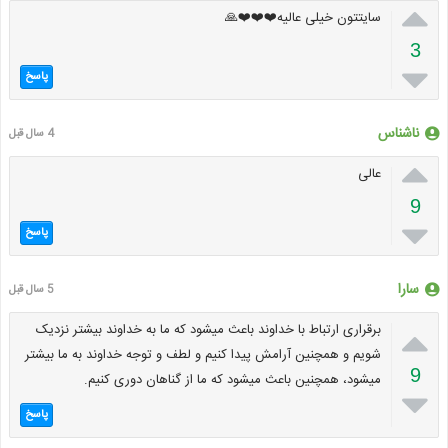

سایتتون خیلی عالیه❤️❤️❤️🙏
3

پاسخ
ناشناس
4 سال قبل

عالی
9

پاسخ
سارا
5 سال قبل

برقراری ارتباط با خداوند باعث میشود که ما به خداوند بیشتر نزدیک
شویم و همچنین آرامش پیدا کنیم و لطف و توجه خداوند به ما بیشتر
9
میشود، همچنین باعث میشود که ما از گناهان دوری کنیم.

پاسخ