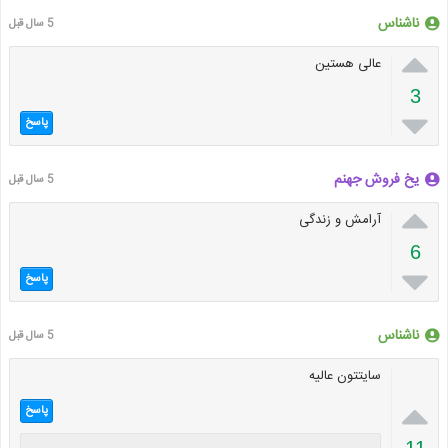
ناشناس
5 سال قبل

عالی هستین
3

پاسخ
یخ فروش جهنم
5 سال قبل

آرامش و زندگی
6

پاسخ
ناشناس
5 سال قبل
سایتتون عالیه

پاسخ
11