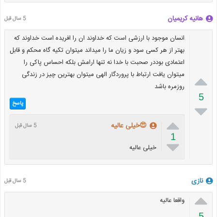
هانیه کریمیان
5 سال قبل
انسان موجود با ارزشی است که خداوند ان را افریده است خداوند که
بهتر از هر کسی سود و زیان ما را میداند میتوان تکیه گاه محکم و قابل
اعتمادی بوددر صحبت با خدا نه تنها ارامش بلکه احساس پاکی را
میتوان یافت ارتباط با پروردگار الهی میتوان بهترین چیز در زندگی

روزمره باشد
5
پاسخ


😍خیلی عالیه
5 سال قبل
1

خیلی عالیه
نازی
5 سال قبل

واقعا عالیه
5