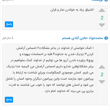

اشتیاق زیاد به خواندن نماز و قران
2

پاسخ
محمدجواد حاجی آبادی هستم
5 سال قبل
۱.کمک خواستن از خداوند در بدابر مشکلات۲.احساس آرامش
کردن۳.نزدیک شدن به خداوند۴.قلبه بر احساسات بیهوده و
پوچ۵.براورده شدن آرزو ها.می توانیم از خداوند کمک بخواهیم در

برابر مشکلاتوقتی خدارو داریم احساس آرامش می کنیمبه خدا نزدیک
می شیم. انسان موجودی کنجکاواست وبرای شناخت به ارتباط با
2
پیرامون خود نیازمند است واین پیرامون دیگران وخود انسان را شامل

می شود و انسان های توانمند که خود را خوب می شناسند به قدرت
برتری پی می برند که خداوند امام دارد.
پاسخ