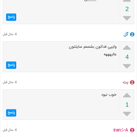
2

پاسخ
گل
4 سال قبل

واییی فداتون بشممم سایتتون
عالیهههه
4

پاسخ
بت
4 سال قبل

خوب نبود
1

پاسخ
iranシA
4 سال قبل