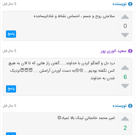
نویسنده
5 سال قبل

سلامتی روح و جسم ، احساس نشاط و شادابیساجده
0

پاسخ
سعید انوری پور
5 سال قبل

درد دل و گفتگو کردن با خداوند…….گفتن راز هایی که تا الان به هیچ
کس نگفته بودیم…..😣😣به دست آوردن آرامش…….😇😇😇نزدیک
6
شدن به خداوند

پاسخ
نویسنده
5 سال قبل

امیر محمد خانجانی لینک بالا نمیاد😟
2