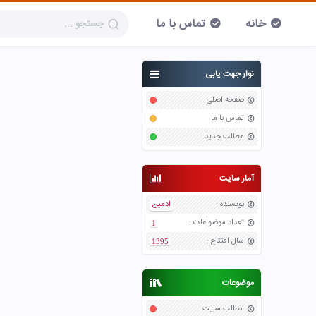
خانه
تماس با ما
نوار جهت یابی
صفحه اصلی
تماس با ما
مطالب جدید
آمار سایت
نویسنده
:
ادمین
تعداد موضواعات
:
1
سال افتتاح
:
1395
موضوعات
مطالب سایت