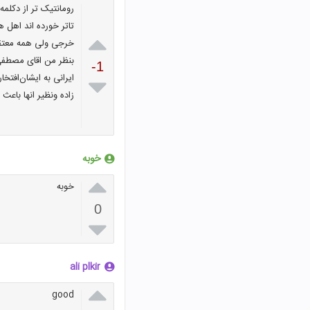
رومانتیک تر از دکلمه
تاتر خورده اند اهل ه

خرجی ولی همه معتقد
بنظر من اقای مصطفی 
-1
ایرانی به ایشان‌افتخ

زاده ونظیر انها باعث
خوبه

خوبه
0

ali plkir

good