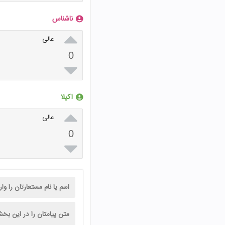
ناشناس

عالی
0

اکیلا

عالی
0
