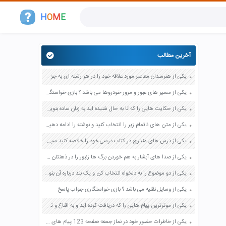
H
O
M
E
آخرین مطالب
یکی از هنرمندان معاصر مورد علاقه خود را در هر رشته ای به جز عکاسی صفحه 69 فرهنگ و هنر نهم
یکی از مسیر های عبور و مرور خودروها می باشد ؟ بازی خواستگاری جواب پاسخ
یکی از حکایت هایی را که تا به حال شنیده اید به زبان ساده بنویسید صفحه 97 نگارش ششم دبستان
یکی از متن های ناتمام زیر را انتخاب کنید و نوشته را ادامه دهید صفحه 73 و 74 کتاب نگارش فارسی پنجم دبستان
یکی از درس های مندرج در کتاب درسی خود را خلاصه کنید سپس متن خلاصه شده را با بهره گیری از روش های دسته بندی نمودار جدول نقشه مفهومی نشان دهید صفحه 118 نگارش یازدهم
یکی از صدا های آبشار به هم خوردن برگ ها زنبور را در ذهنتان مجسم کنید و درباره آن یک بند بنویسید صفحه 11 نگارش پنجم
یکی از دو موضوع را به دلخواه انتخاب کن و یک بند درباره آن بنویس صفحه 35 کتاب نگارش فارسی سوم
یکی از وسایل نقلیه می باشد ؟ بازی خواستگاری جواب پاسخ
یکی از موثرترین پیام هایی را که دریافت کرده اید و به اقناع و تغییری جدی در شما منجر شده است برسی کنید و علت این تاثیر گذاری قابل توجه را بنویسید صفحه 52 تفکر و سواد رسانه ای دهم
یکی از خاطرات حضور خود در نماز جمعه صفحه 123 پیام های آسمان هفتم