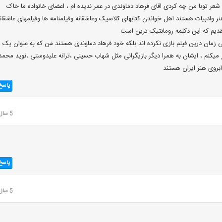
 شعر توبا من چه کردی اقای فرهاد دماوندی در عمر ندیده ام ، اعضای خانواده ما خاک
نر وادبیات هستند اهل خواندن کتابهای کلاسیک وعاشقانه وفیلمنامه ها وفیلمهای عاشقان
یم که این دکلمه رومانتیک ترین است
زمان درین فیلم بازی نکرده اند بلکه خود فرهاد دماوندی هستند من که به عنوان یک
ار میکنم ، ایشان به همرا دیگر بازیگرانی مثل شهاب حسینی ،ترانه علیدوستی ،نوید محمد
 ابروی هنر ایران هستند
پاسخ
5 سال قبل
پاسخ
5 سال قبل