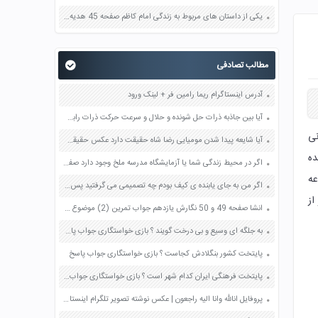
یکی از داستان های مربوط به زندگی امام کاظم صفحه 45 هدیه های آسمان چهارم
مطالب تصادفی
آدرس اینستاگرام ریما رامین فر + لینک ورود
آیا بین جاذبه ذرات حل شونده و حلال و سرعت حرکت ذرات رابطه ای وجود دارد صفحه 42 آزمایشگاه علوم تجربی دهم
زمانی
آیا شایعه پیدا شدن مومیایی رضا شاه حقیقت دارد عکس حقیقت ماجرا + فیلم
ده
اگر در محیط زندگی شما یا آزمایشگاه مدرسه ملخ وجود دارد صفحه 141 علوم نهم
عه
اگر من به جای یابنده ی کیف بودم چه تصمیمی می گرفتید پس از باز کردن و آگاهی از اشیای داخل آن صفحه 22 تفکر و پژوهش ششم
از
انشا صفحه 49 و 50 نگارش یازدهم جواب تمرین (2) موضوع آزاد موضوعی را انتخاب کنید و با رعایت مراحل نوشتن متنی درباره آن بنویسید
به جلگه ای وسیع و بی درخت گویند ؟ بازی خواستگاری جواب پاسخ
پایتخت کشور بنگلادش کجاست ؟ بازی خواستگاری جواب پاسخ
پایتخت فرهنگی ایران کدام شهر است ؟ بازی خواستگاری جواب پاسخ
پروفایل انالله وانا الیه راجعون | عکس نوشته تصویر تلگرام اینستاگرام