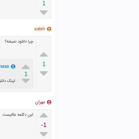
1

saleh
چرا دانلود نمیشه؟


1
mexs

1

لینک دانلو
مهران

این دکلمه عاالیست
-1
