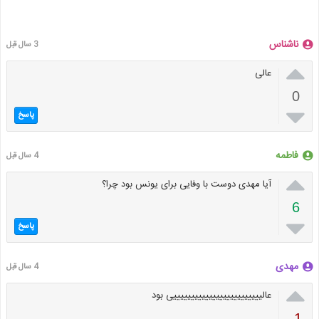
ناشناس
3 سال قبل

عالی
0

پاسخ
فاطمه
4 سال قبل

آیا مهدی دوست با وفایی برای یونس بود چرا؟
6

پاسخ
مهدی
4 سال قبل

عالیییییییییییییییییییییییییی بود
-1