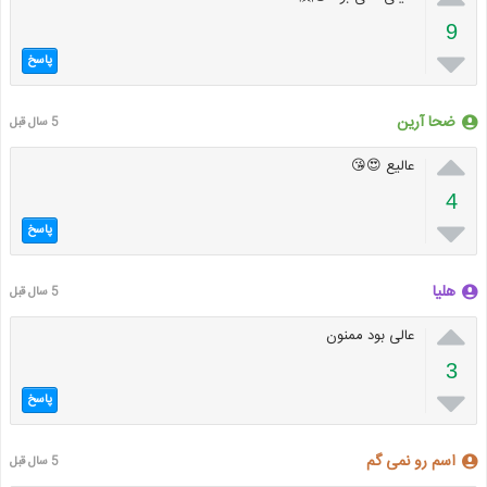
9

پاسخ
ضحا آرین
5 سال قبل

عالیع 😍😘
4

پاسخ
هليا
5 سال قبل

عالى بود ممنون
3

پاسخ
اسم رو نمى گم
5 سال قبل