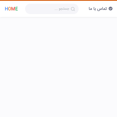
تماس با ما
H
O
M
E