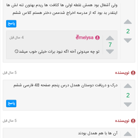
ولى آشغال بود همش غلطه اولى ها كثافت ها ريدم بهتون تنه لش ها
اينقدر بد بود كه از مدرسه اخراج شدممن دختر هستم كلاس ششم

پاسخ
2


melysa✌
4 سال قبل
7

تو چه میدونی آخه اگه نبود برات خیلی خوب میشد😏
نویسنده
5 سال قبل

درک و دریافت دوستان همدل درس پنجم صفحه 48 فارسی ششم
2

پاسخ
نویسنده
5 سال قبل

آن ها با هم همدل بودند