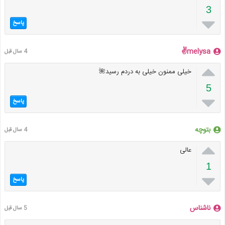
3

پاسخ
melysa✌
4 سال قبل

خیلی ممنون خیلی به دردم رسید🌺
5

پاسخ
بتوچه
4 سال قبل

عالی
1

پاسخ
ناشناس
5 سال قبل