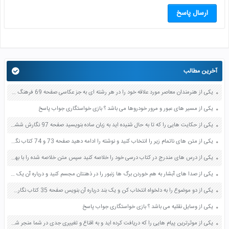
ارسال پاسخ
آخرین مطالب
یکی از هنرمندان معاصر مورد علاقه خود را در هر رشته ای به جز عکاسی صفحه 69 فرهنگ و هنر نهم
یکی از مسیر های عبور و مرور خودروها می باشد ؟ بازی خواستگاری جواب پاسخ
یکی از حکایت هایی را که تا به حال شنیده اید به زبان ساده بنویسید صفحه 97 نگارش ششم دبستان
یکی از متن های ناتمام زیر را انتخاب کنید و نوشته را ادامه دهید صفحه 73 و 74 کتاب نگارش فارسی پنجم دبستان
یکی از درس های مندرج در کتاب درسی خود را خلاصه کنید سپس متن خلاصه شده را با بهره گیری از روش های دسته بندی نمودار جدول نقشه مفهومی نشان دهید صفحه 118 نگارش یازدهم
یکی از صدا های آبشار به هم خوردن برگ ها زنبور را در ذهنتان مجسم کنید و درباره آن یک بند بنویسید صفحه 11 نگارش پنجم
یکی از دو موضوع را به دلخواه انتخاب کن و یک بند درباره آن بنویس صفحه 35 کتاب نگارش فارسی سوم
یکی از وسایل نقلیه می باشد ؟ بازی خواستگاری جواب پاسخ
یکی از موثرترین پیام هایی را که دریافت کرده اید و به اقناع و تغییری جدی در شما منجر شده است برسی کنید و علت این تاثیر گذاری قابل توجه را بنویسید صفحه 52 تفکر و سواد رسانه ای دهم