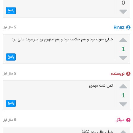
0

پاسخ
Rinaz
5 سال قبل

خیلی خوب بود و هم خلاصه بود و هم مفهوم رو میرسوند عالی بود
1

پاسخ
نویسنده
5 سال قبل

کص ننت مهدی
1

پاسخ
سوگل
5 سال قبل

خیلی عالی بود 😍🤗