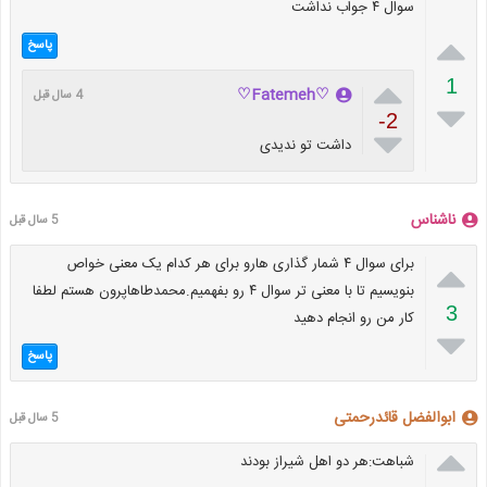
سوال ۴ جواب نداشت

پاسخ

1
♡Fatemeh♡
4 سال قبل

-2

داشت تو ندیدی
ناشناس
5 سال قبل

برای سوال ۴ شمار گذاری هارو برای هر کدام یک معنی خواص
بنویسیم تا با معنی تر سوال ۴ رو بفهمیم.محمدطاهاپرون هستم لطفا
3
کار من رو انجام دهید

پاسخ
ابوالفضل قائدرحمتی
5 سال قبل

شباهت:هر دو اهل شیراز بودند