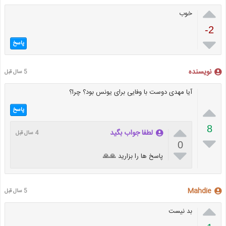

خوب
-2

پاسخ
نویسنده
5 سال قبل
آیا مهدی دوست با وفایی برای یونس بود؟ چرا؟

پاسخ

8
لطفا جواب بگید
4 سال قبل

0

پاسخ ها را بزارید 🙏🙏
Mahdie
5 سال قبل

بد نیست