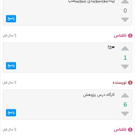

پپددپبوپثپپوپپدی پیپوپپپضپ
0

پاسخ
ناشناس
5 سال قبل

❤🥰
1

پاسخ
نویسنده
5 سال قبل

کارگاه درس پژوهش
6

پاسخ
ناشناس
5 سال قبل