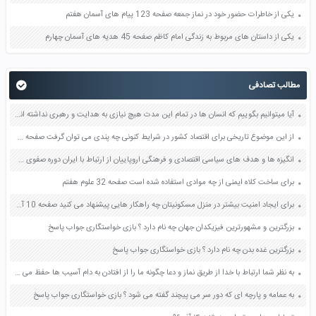
یکی از خاطرات حضور خود در نماز جمعه صفحه 123 پیام های آسمان هفتم
یکی از داستان های مربوط به زندگی امام کاظم صفحه 45 هدیه های آسمان چهارم
مطالب تصادفی
آیا میتوانیم بگوییم که انسان ها در تمام این مدت هیچ نیازی به هدایت و رهبری نداشته اند تکلیف مردم در این زمان که دوران غیبت نامیده می شود چیست صفحه 56 پیام های آسمان نهم
از این موضوع تاریخی برای اقتصاد کشور در شرایط کنونی چه پندی می توان گرفت صفحه 84 مطالعات اجتماعی نهم
انگیزه ها و هدف های سیاسی اقتصادی و فرهنگی اروپاییان از ارتباط با ایران دوره صفوی صفحه 63 مطالعات اجتماعی نهم
برای ساخت کلاه ایمنی از چه موادی استفاده شده است صفحه 32 علوم هفتم
برای ایجاد امنیت بیشتر در منزل مسکونیتان چه راهکار هایی پیشنهاد می کنید صفحه 10 آمادگی دفاعی نهم
بزرگترین و مشهورترین فیزیکدان جهان چه نام دارد ؟ بازی خواستگاری جواب پاسخ
بزرگترین غده بدن چه نام دارد ؟ بازی خواستگاری جواب پاسخ
به نظر شما ارتباط با خدا از طریق نماز و دعا چگونه ما را از افتادن به دام آسیب ها حفظ می کند صفحه 30 مطالعات اجتماعی هشتم
به عمامه و پارچه ای که دور سر می پیچند گفته می شود ؟ بازی خواستگاری جواب پاسخ