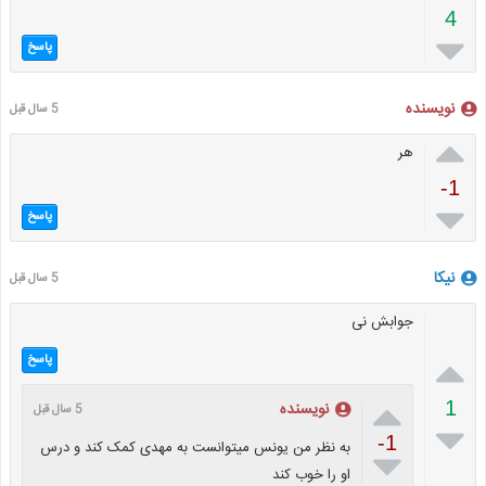
4

پاسخ
نویسنده
5 سال قبل

هر
-1

پاسخ
نیکا
5 سال قبل
جوابش نی

پاسخ

1
نویسنده
5 سال قبل

-1
به نظر من یونس میتوانست به مهدی کمک کند و درس

او را خوب کند