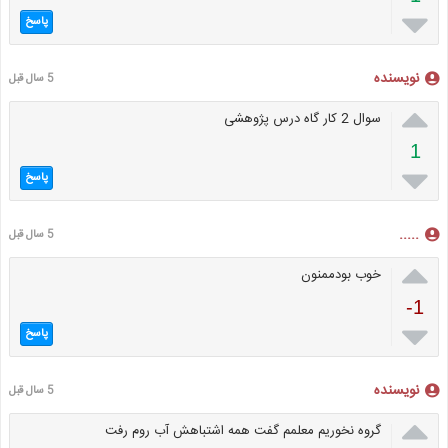

پاسخ
نویسنده
5 سال قبل

سوال 2 کار گاه درس پژوهشی
1

پاسخ
.....
5 سال قبل

خوب بودممنون
-1

پاسخ
نویسنده
5 سال قبل

گروه نخوریم معلمم گفت همه اشتباهش آب روم رفت