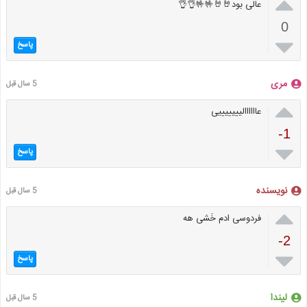

عالی بود🤘🤘🤟🤟👌👌
0

پاسخ
مری
5 سال قبل

عاااااالیییییییی
-1

پاسخ
نویسنده
5 سال قبل

فردوسی ادم خَشی هه
-2

پاسخ
لیندا
5 سال قبل