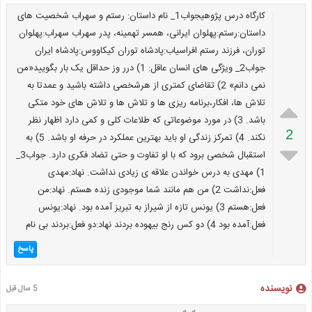
کارگاه درس پژوهیجواب1_ نام داستان: رستم و سهراب شخصیت های
داستان:رستم:پهلوان ایرانی، همسر تهمینه، پدر سهراب سهراب:پهلوان
توران، فرزند رستم افراسیاب:پادشاه توران کیکاووس:پادشاه ایران
جواب2_ ویژگی های انسان عاقل: 1) درر وز حداقل یک بار بگویید«من
نمی دانم» 2) تقاضای کمتری از هرشخصی داشته باشید و عمدتا به

تلاش ها، افکار،برنامه ریزی ها و تلاش ها و تلاش های خود متکی
باشد. 3) در مورد موضوعاتی که طلاعات کلی و کمی دارد اظهار نظر
2
نکند. 4) تمرکز زندگی او باید بهترین عملکرد در حرفه او باشد. 5) به

استقبال شخصی برود که با او تفاوت و حتی تضاد فکری دارد. جواب3_
1) مهدی به درس خواندن علاقه ی زیادی نداشت. نهاد:مهدی
فعل:نداشت 2) من هم مانند شما موجودی زنده هستم. نهاد:من
فعل:هستم 3) یونس تازه از شیراز به تبریز آمده بود. نهاد:یونس
فعل:آمده بود 4) دو کس رنج بیهوده بردند نهاد:دو فعل:بردند بی نام
پاسخ
نویسنده
5 سال قبل