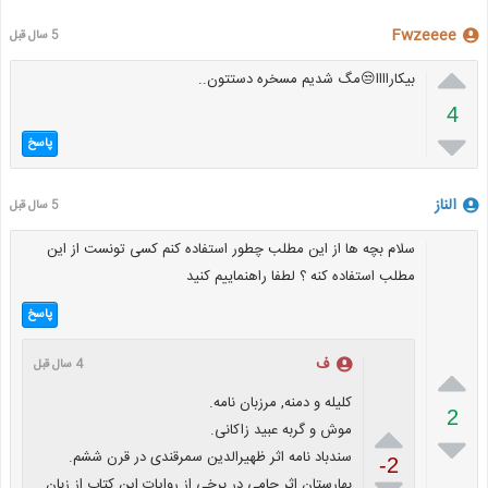
Fwzeeee
5 سال قبل

بیکاراااا😒مگ شدیم مسخره دستتون..
4

پاسخ
الناز
5 سال قبل
سلام بچه ها از این مطلب چطور استفاده کنم کسی تونست از این
مطلب استفاده کنه ؟ لطفا راهنماییم کنید
پاسخ
ف
4 سال قبل

کلیله و دمنه, مرزبان نامه.
2

موش و گربه عبید زاکانی.

سندباد نامه اثر ظهیرالدین سمرقندی در قرن ششم.
-2
بهارستان اثر جامی در برخی از روایات این کتاب از زبان