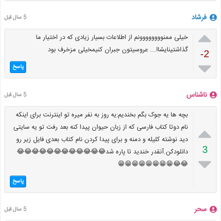
فرشاد
5 سال قبل

خیلی ممنوووووووونم از اطلاعات بسیار زیادی که در اختیار ما
گذاشتینایشاا…. عروسیتون جبران کنیمخیلی مزخرف بود
-2

پاسخ
ناشناس
5 سال قبل
بچه ها یه جوک بگم بخندیم:یه روز به نفر میره تو اینترنت برای اینکه

نام دوتا کتاب فارسی که از زبان حیوان پیدا کنه بعد رفت تو یه سایتی
دید نوشته کلیله و دمنه و برای پیدا کردن نام کتاب بعدی فایل زیر رو
3
دانلودکن.آنقدر خندید تا پاره شد😂😂😂😂😂😂😂😂😂😂😂😂

😂😂😁😁😁😁😁😁😁😁
پاسخ
سحر
5 سال قبل