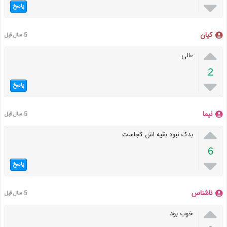

پاسخ
کیان
5 سال قبل

عالی
2

پاسخ
نیما
5 سال قبل

بدک نبود بقیه اش کجاست
6

پاسخ
ناشناس
5 سال قبل

خوب بود