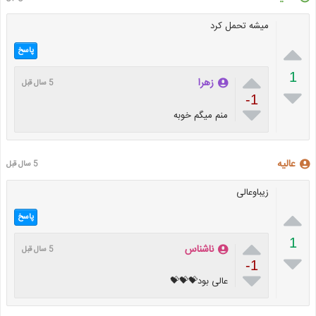
میشه تحمل کرد

پاسخ

1
زهرا
5 سال قبل

-1

منم میگم خوبه
عالیه
5 سال قبل
زیباوعالی

پاسخ

1
ناشناس
5 سال قبل

-1

عالی بود💝💝💝