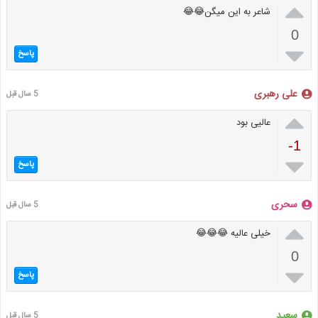

شاعر به این میگن😂😂
0

پاسخ
علی رهبری
5 سال قبل

عالیی بود
-1

پاسخ
سحری
5 سال قبل

خیلی عالیه 😂😂😂
0

پاسخ
سعید
5 سال قبل