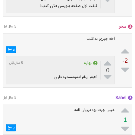
کلفت اول صفحه بنویسن فلان کتاب!
سحر
5 سال قبل
آخه چیزی نداشت …

پاسخ

-2
بهاره
5 سال قبل

0

اهوم اینام ادمومسخره دارن
Sahel
5 سال قبل

خیلی چرت بودمرزبان نامه
1

پاسخ