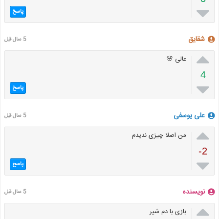

پاسخ
شقایق
5 سال قبل

عالی 🌸
4

پاسخ
علی یوسفی
5 سال قبل

من اصلا چیزی ندیدم
-2

پاسخ
نویسنده
5 سال قبل

بازی با دم شیر