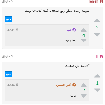
Hanieh
5 سال قبل
ههههه راست میگی ولی انصافاً به گفته کتاب۲تا نوشته

پاسخ

2
مینا
5 سال قبل

4

یعنی چه
H
5 سال قبل
آقا بقیه اش کجاست

پاسخ

1
امیر حسین
5 سال قبل

2

عالیه