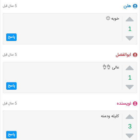
هلن
5 سال قبل

خوبه 🙂
1

پاسخ
ابوالفضل
5 سال قبل

عالی 👌👌
1

پاسخ
نویسنده
5 سال قبل

کلیله ودمنه
3

پاسخ