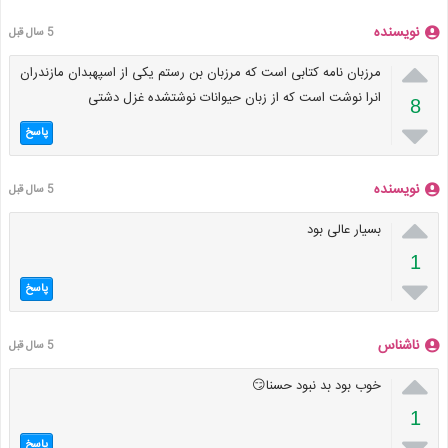
نویسنده
5 سال قبل

مرزبان نامه کتابی است که مرزبان بن رستم یکی از اسپهبدان مازندران
انرا نوشت است که از زبان حیوانات نوشتشده غزل دشتی
8

پاسخ
نویسنده
5 سال قبل

بسیار عالی بود
1

پاسخ
ناشناس
5 سال قبل

خوب بود بد نبود حسنا😏
1

پاسخ