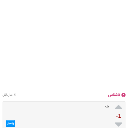
ناشناس
4 سال قبل

بله
-1

پاسخ