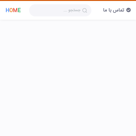
تماس با ما
H
O
M
E