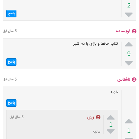
2

پاسخ
نویسنده
5 سال قبل

کتاب حافظ و بازی با دم شیر
9

پاسخ
ناشناس
5 سال قبل
خوبه
پاسخ


زری
5 سال قبل
1

1
عالیه