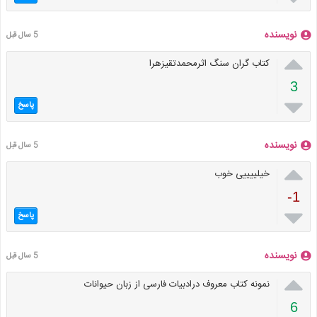
نویسنده
5 سال قبل

کتاب گران سنگ اثرمحمدتقیزهرا
3

پاسخ
نویسنده
5 سال قبل

خیلییییی خوب
-1

پاسخ
نویسنده
5 سال قبل

نمونه کتاب معروف درادبیات فارسی از زبان حیوانات
6