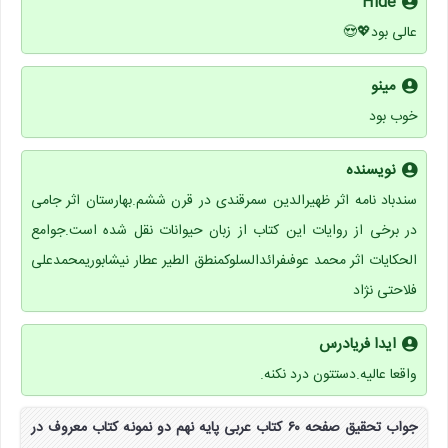
Hide
عالی بود💖😍
مینو
خوب بود
نویسنده
سندباد نامه اثر ظهیرالدین سمرقندی در قرن ششم.بهارستان اثر جامی
در برخی از روایات این کتاب از زبان حیوانات نقل شده است.جوامع
الحکایات اثر محمد عوفىفرائدالسلوکمنطق الطیر عطار نیشابوریمحمدعلی
فلاحتی نژاد
ایدا فریادرس
واقعا عالیه.دستتون درد نکنه.
جواب تحقیق صفحه ۶۰ کتاب عربی پایه نهم دو نمونه کتاب معروف در