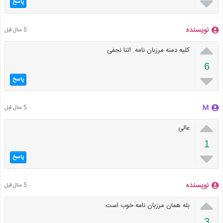

پاسخ
نویسنده
5 سال قبل

کلیه دمنه مرزبان نامه. اتنا نجفی
6

پاسخ
M
5 سال قبل

عالی
1

پاسخ
نویسنده
5 سال قبل

بله همان مرزبان نامه خوب است
3