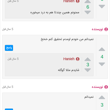

Hanieh
5 سال قبل

6

ممنونم همین چندتا هم به درد میخوره
نویسنده
5 سال قبل
نمیدانم من خودم اومدم تحقیق کنم خخخ

پاسخ

4
Hanieh
5 سال قبل

3

شایدم مثلا گوگله
نویسنده
5 سال قبل

نمیدانم
3