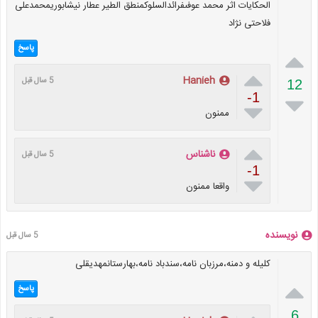
الحکایات اثر محمد عوفىفرائدالسلوکمنطق الطیر عطار نیشابوریمحمدعلی
فلاحتی نژاد
پاسخ


Hanieh
5 سال قبل
12
-1


ممنون

ناشناس
5 سال قبل
-1

واقعا ممنون
نویسنده
5 سال قبل
کلیله و دمنه،مرزبان نامه،سندباد نامه،بهارستانمهدیقلی

پاسخ
6