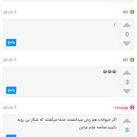
slv
5 سال قبل

:/
0

پاسخ
slv
5 سال قبل

😂😂😂
3

پاسخ
نویسنده
5 سال قبل

اگر حیوانات هم زبان میدانشتند حتما میگفتند که شکار بی رویه
نکینیدصالحه غلام عباس
8