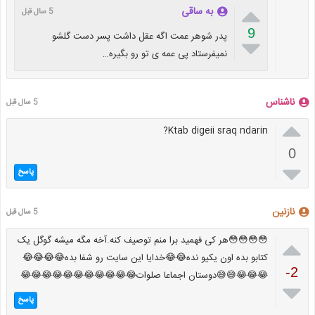

به ساقی
5 سال قبل
9
پدر شوهر عمت اگه عقل داشت پسر دست گلشو

نمیفرستاد پی عمه ی تو رو بگیره…
ناشناس
5 سال قبل

Ktab digeii sraq ndarin?
0

پاسخ
نازنین
5 سال قبل

😳😳😳😳هر کی فهمید برا منم توصیف کنه.آخه مگه میشه گوگل یک
کتابو بده اون یکیو نده😂😂خدایا این سایت رو شفا بده😂😂😂😂
-2
😂😂😂😅😅دوستان اجماعا صلوات😂😂😂😂😂😂😂😂😂😂😂

پاسخ