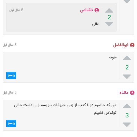


ناشناس
5 سال قبل
2

عالى
ابوالفضل
5 سال قبل

خوبه
2

پاسخ
مائده
5 سال قبل

من که حاضرم دوتا کتاب از زبان حیوانات بنویسم ولی دست خالی
توکلاس نشینم
3

پاسخ