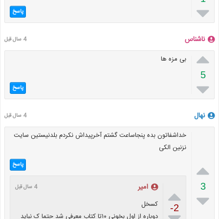

پاسخ
ناشناس
4 سال قبل

بی مزه ها
5

پاسخ
نهال
4 سال قبل
خداشفاتون بده پنجاساعت گشتم آخرپیداش نکردم بلدنیستین سایت
نزنین الکی

پاسخ
3
امیر
4 سال قبل


کسخل
-2

دوباره از اول بخونی ۱۰تا کتاب معرفی شد حتما ک نباید