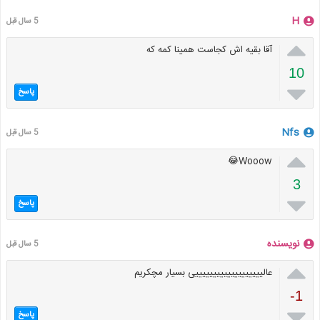
H
5 سال قبل

آقا بقیه اش کجاست همینا کمه که
10

پاسخ
Nfs
5 سال قبل

Wooow😂
3

پاسخ
نویسنده
5 سال قبل

عالیییییییییییییییییییی بسیار مچکریم
-1

پاسخ