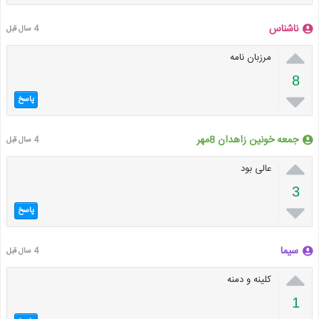
ناشناس
4 سال قبل

مرزبان نامه
8

پاسخ
جمعه خونین زاهدان 8مهر
4 سال قبل

عالی بود
3

پاسخ
سیما
4 سال قبل

کلینه و دمنه
1