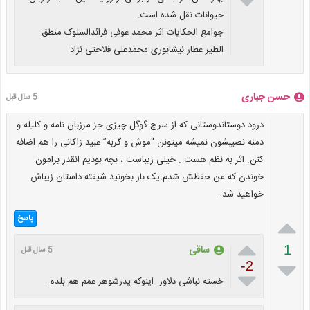

حیوانات نقل شده است.
جوامع الحکایات اثر محمد عوفى فرائدالسلوک منطق
الطیر عطار نیشابوری محمدعلی فلاحتی نژاد
حسن جباری
5 سال قبل
درود دوستاندوستانی که از سرچ گوگل چیزی جز مرزبان نامه و کلیله و
دمنه نصیبشون نمیشه میتونن “موش و گربه” عبید زاکانی را هم اضافه
کنن. اثر به نظم هست . خیلی زیباست ، بچه بودیم انقدر برامون
خوندن که من حفظش شدم.یک بار بخونید شیفته داستان زیباش
خواهید شد.

پاسخ

ساقی
1
5 سال قبل

-2

خسته نباشی دلاور. اینوکه پدرشوهر عمم هم بلده.