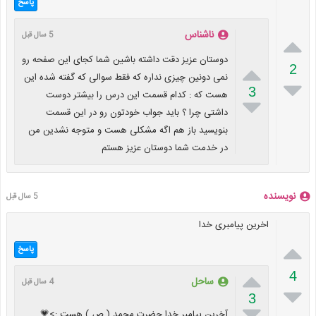
پاسخ
ناشناس
5 سال قبل

دوستان عزیز دقت داشته باشین شما کجای این صفحه رو

2
نمی دونین چیزی نداره که فقط سوالی که گفته شده این

3
هست که : کدام قسمت این درس را بیشتر دوست

داشتی چرا ؟ باید جواب خودتون رو در این قسمت
بنویسید باز هم اگه مشکلی هست و متوجه نشدین من
در خدمت شما دوستان عزیز هستم
نویسنده
5 سال قبل
اخرین پیامبری خدا

پاسخ

4
ساحل
4 سال قبل

3

آخرین پیامبر خدا حضرت محمد ( ص ) هست :>💗