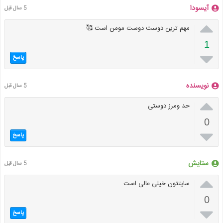
آیسودا
5 سال قبل

مهم ترین دوست دوست مومن است 🥰
1

پاسخ
نویسنده
5 سال قبل

حد ومرز دوستی
0

پاسخ
ستایش
5 سال قبل

سایتتون خیلی عالی است
0

پاسخ