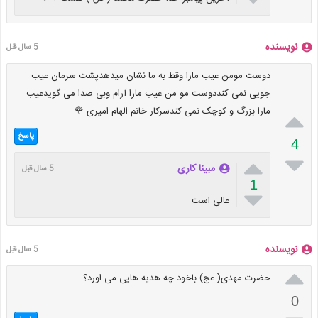
نویسنده
5 سال قبل
دوست مومن عیب مارا وقط به ما نشان میدهدپشت سرمان عیب
جویی نمی کنددوست مو من عیب مارا آرام وبی صدا می گویدعیب
مارا بزرگ و کوچک نمی کندسرکار خانم الهام امیری 🌹

پاسخ
4


مبینا کاری
5 سال قبل
1

عالی است
نویسنده
5 سال قبل

حضرت مهدی( عج) باخود چه هدیه هایی می اورد؟
0