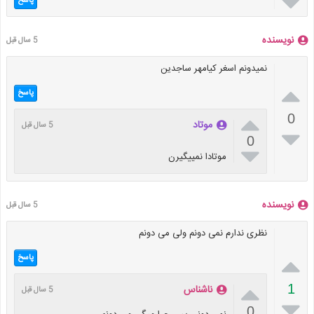

پاسخ
نویسنده
5 سال قبل
نمیدونم اسغر کیامهر ساجدین

پاسخ

0
موتاد
5 سال قبل

0

موتادا نمییگیرن
نویسنده
5 سال قبل
نظری ندارم نمی دونم ولی می دونم

پاسخ

1
ناشناس
5 سال قبل

0