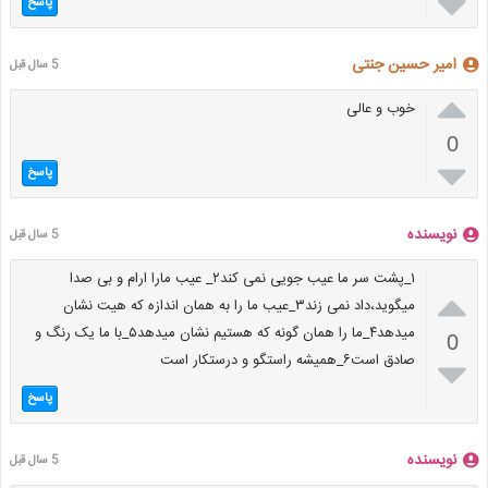

پاسخ
امیر حسین جنتی
5 سال قبل

خوب و عالی
0

پاسخ
نویسنده
5 سال قبل
۱_پشت سر ما عیب جویی نمی کند۲_ عیب مارا ارام و بی صدا

میگوید،داد نمی زند۳_عیب ما را به همان اندازه که هیت نشان
میدهد۴_ما را همان گونه که هستیم نشان میدهد۵_با ما یک رنگ و
0
صادق است۶_همیشه راستگو و درستکار است

پاسخ
نویسنده
5 سال قبل