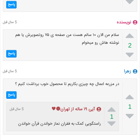

پاسخ
نویسنده
5 سال قبل

سلام من الان ۱۰ سالم هست من صفحه ی ۷۵ روتصویرش یا هم
نوشته هاش رو میخوام
2

پاسخ
زهرا
5 سال قبل
در مزرعه اعمال چه چیزی بکاریم تا محصول خوب برداشت کنیم ؟

پاسخ

1
آیی ۱۹ ساله از تهران🌚🖤
5 سال قبل

1

راستگویی کمک به فقران نماز خواندن قرآن خواندن