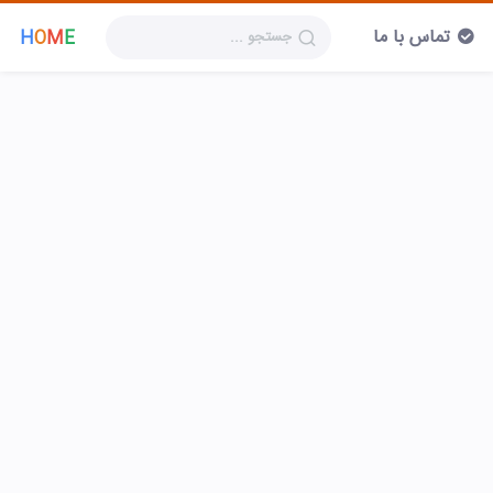
تماس با ما
H
O
M
E