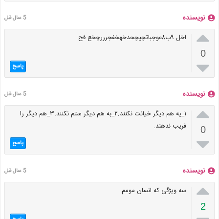
نویسنده
5 سال قبل

اخل ۹ب۸عوجباتچیچحدخهخفجرررچخع فح
0

پاسخ
نویسنده
5 سال قبل

۱_یه هم دیگر خیانت نکنند.۲_به هم دیگر ستم نکنند.۳_هم دیگر را
فریب ندهند.
0

پاسخ
نویسنده
5 سال قبل

سه ویژگی که انسان مومم
2