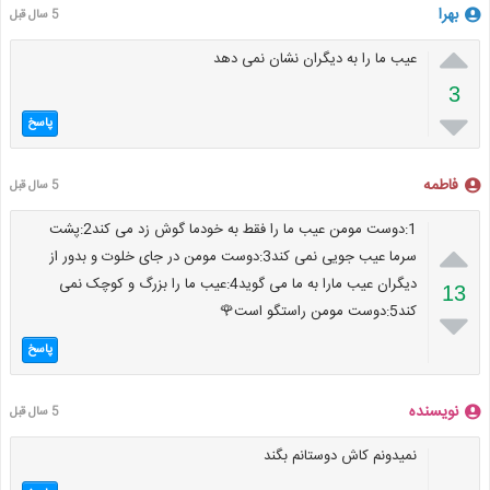
بهرا
5 سال قبل

عیب ما را به دیگران نشان نمی دهد
3

پاسخ
فاطمه
5 سال قبل
1:دوست مومن عیب ما را فقط به خودما گوش زد می کند2:پشت

سرما عیب جویی نمی کند3:دوست مومن در جای خلوت و بدور از
دیگران عیب مارا به ما می گوید4:عیب ما را بزرگ و کوچک نمی
13
کند5:دوست مومن راستگو است🌹

پاسخ
نویسنده
5 سال قبل
نمیدونم کاش دوستانم بگند