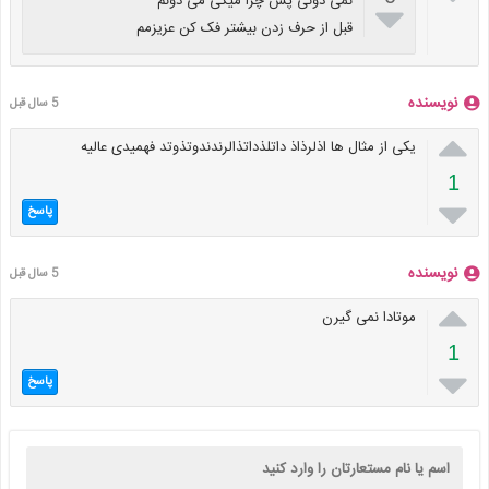
نمی دونی پس چرا میگی می دونم

قبل از حرف زدن بیشتر فک کن عزیزمم
نویسنده
5 سال قبل

یکی از مثال ها اذلرذاذ داتلذداتذالرندندوتذوتد فهمیدی عالیه
1

پاسخ
نویسنده
5 سال قبل

موتادا نمی گیرن
1

پاسخ