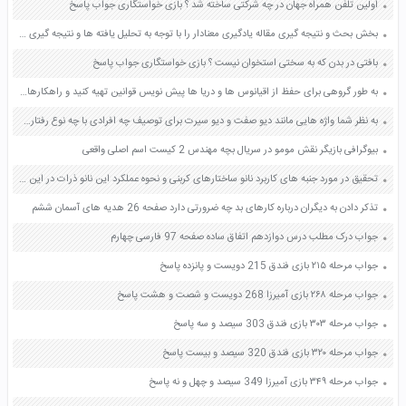
اولین تلفن همراه جهان در چه شرکتی ساخته شد ؟ بازی خواستگاری جواب پاسخ
بخش بحث و نتیجه گیری مقاله یادگیری معنادار را با توجه به تحلیل یافته ها و نتیجه گیری با استفاده از مطالب مقدمه برسی کنید صفحه 88 نگارش دوازدهم
بافتی در بدن که به سختی استخوان نیست ؟ بازی خواستگاری جواب پاسخ
به طور گروهی برای حفظ از اقیانوس ها و دریا ها پیش نویس قوانین تهیه کنید و راهکارهایی را نیز به کشورها توصیه کنید صفحه 28 مطالعات اجتماعی نهم
به نظر شما واژه هایی مانند دیو صفت و دیو سیرت برای توصیف چه افرادی با چه نوع رفتارهایی کاربرد دارد صفحه 62 تفکر و سبک زندگی هشتم
بیوگرافی بازیگر نقش مومو در سریال بچه مهندس 2 کیست اسم اصلی واقعی
تحقیق در مورد جنبه های کاربرد نانو ساختارهای کربنی و نحوه عملکرد این نانو ذرات در این کاربرد ها صفحه 75 کاربرد فناوری های نوین یازدهم
تذکر دادن به دیگران درباره کارهای بد چه ضرورتی دارد صفحه 26 هدیه های آسمان ششم
جواب درک مطلب درس دوازدهم اتفاق ساده صفحه 97 فارسی چهارم
جواب مرحله ۲۱۵ بازی فندق 215 دویست و پانزده پاسخ
جواب مرحله ۲۶۸ بازی آمیرزا 268 دویست و شصت و هشت پاسخ
جواب مرحله ۳۰۳ بازی فندق 303 سیصد و سه پاسخ
جواب مرحله ۳۲۰ بازی فندق 320 سیصد و بیست پاسخ
جواب مرحله ۳۴۹ بازی آمیرزا 349 سیصد و چهل و نه پاسخ