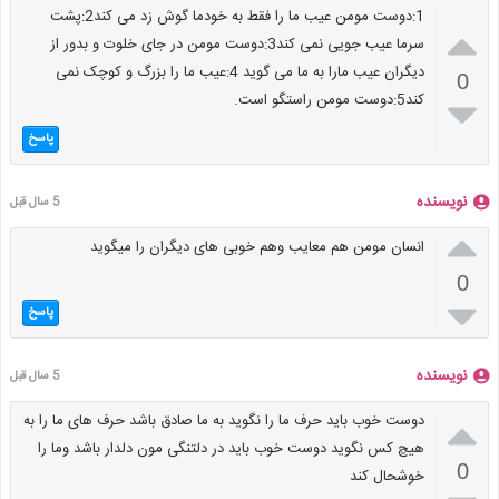
1:دوست مومن عیب ما را فقط به خودما گوش زد می کند2:پشت

سرما عیب جویی نمی کند3:دوست مومن در جای خلوت و بدور از
دیگران عیب مارا به ما می گوید 4:عیب ما را بزرگ و کوچک نمی
0
کند5:دوست مومن راستگو است.

پاسخ
نویسنده
5 سال قبل

انسان مومن هم معایب وهم خوبی های دیگران را میگوید
0

پاسخ
نویسنده
5 سال قبل

دوست خوب باید حرف ما را نگوید به ما صادق باشد حرف های ما را به
هیچ کس نگوید دوست خوب باید در دلتنگی مون دلدار باشد وما را
0
خوشحال کند