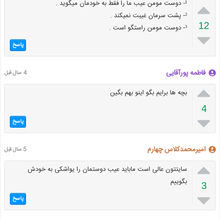

¹- دوست مومن عیب ما را فقط به خودمان میگوید .
²- پشت سرمان غیبت نمیکند .
12
³- دوست مومن راستگو است .

پاسخ
فاطمه پورآقایی
4 سال قبل

بچه ها برایم بگو اینو بهم بگین
4

پاسخ
امیرمحمدکلاس چهارم
5 سال قبل

سایتتون عالی است ماباید عیب دوستمان را یواشکی به خودش
بگوییم
3

پاسخ