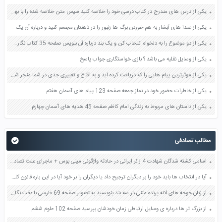
یکی از درس های مندرج در کتاب درسی خود را خلاصه کنید سپس متن خلاصه شده را با بهره گیری از روش های دسته بندی نمودار جدول نقشه مفهومی نشان دهید صفحه 118 نگارش یازدهم
یکی از صدا های آبشار به هم خوردن برگ ها زنبور را در ذهنتان مجسم کنید و درباره آن یک بند بنویسید صفحه 11 نگارش پنجم
یکی از دو موضوع را به دلخواه انتخاب کن و یک بند درباره آن بنویس صفحه 35 کتاب نگارش فارسی سوم
یکی از وسایل نقلیه می باشد ؟ بازی خواستگاری جواب پاسخ
یکی از موثرترین پیام هایی را که دریافت کرده اید و به اقناع و تغییری جدی در شما منجر شده است برسی کنید و علت این تاثیر گذاری قابل توجه را بنویسید صفحه 52 تفکر و سواد رسانه ای دهم
یکی از خاطرات حضور خود در نماز جمعه صفحه 123 پیام های آسمان هفتم
یکی از داستان های مربوط به زندگی امام کاظم صفحه 45 هدیه های آسمان چهارم
مطالب تصادفی
اسامی کشته شدگان شهادت 4 زائر ایرانی در حادثه واژگونی مینی بوس + ماجرای علت تصادف
آیا در انتخاب ها باید خود را بر دیگران ترجیح داد یا دیگران را بر خود آیا در این باره قانون کلی وجود دارد صفحه 28 تفکر و پژوهش ششم
از زبان جوجه های لانه پرنده متنی در سه بند بنویسید به تصویر صفحه 69 فارسی با دقت نگاه کنید صفحه 76 کتاب نگارش فارسی چهارم دبستان
از بزرگ تر ها درباره ی وسایل ارتباطی زمان خودشان بپرسید صفحه 102 علوم ششم