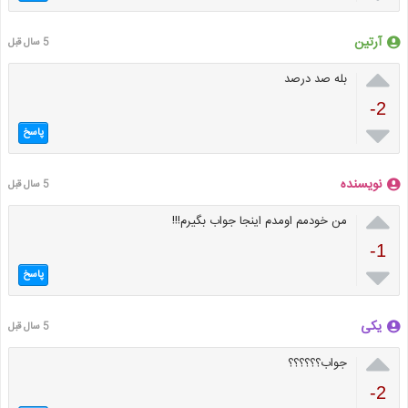
آرتین
5 سال قبل

بله صد درصد
-2

پاسخ
نویسنده
5 سال قبل

من خودمم اومدم اینجا جواب بگیرم!!!
-1

پاسخ
یکی
5 سال قبل

جواب؟؟؟؟؟؟
-2