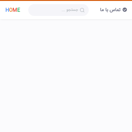
تماس با ما
H
O
M
E