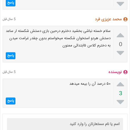

پاسخ
محمد عزیزی فرد
5 سال قبل

سلام خسته نباشی بخشید دخترم درحین بازی دستش شکسته ار ساعد
دستش هردو استخوان شکسته میخواستم بدون چقدر غرامت میدن
0
به دخترم کلاس ۵ابتدائی ممنون

پاسخ
نویسنده
5 سال قبل

۵۰ درصد آن را بیمه میدهد
3

پاسخ