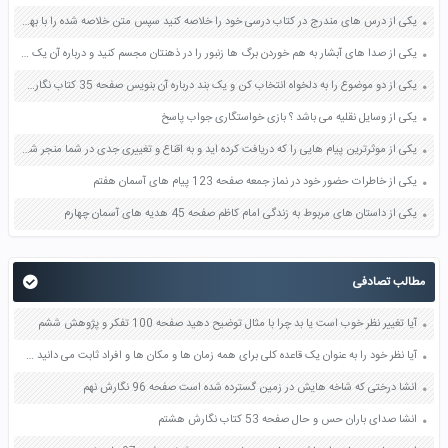
یکی از درس های مندرج در کتاب درسی خود را خلاصه کنید سپس متن خلاصه شده را با بهره گیری از روش های دسته بندی نمودار جدول نقشه مفهومی نشان دهید صفحه 118 نگارش یازدهم
یکی از صدا های آبشار به هم خوردن برگ ها زنبور را در ذهنتان مجسم کنید و درباره آن یک بند بنویسید صفحه 11 نگارش پنجم
یکی از دو موضوع را به دلخواه انتخاب کن و یک بند درباره آن بنویس صفحه 35 کتاب نگارش فارسی سوم
یکی از وسایل نقلیه می باشد ؟ بازی خواستگاری جواب پاسخ
یکی از موثرترین پیام هایی را که دریافت کرده اید و به اقناع و تغییری جدی در شما منجر شده است برسی کنید و علت این تاثیر گذاری قابل توجه را بنویسید صفحه 52 تفکر و سواد رسانه ای دهم
یکی از خاطرات حضور خود در نماز جمعه صفحه 123 پیام های آسمان هفتم
یکی از داستان های مربوط به زندگی امام کاظم صفحه 45 هدیه های آسمان چهارم
مطالب تصادفی
آیا تغییر نظر خوب است یا بد چرا با مثال توضیح دهید صفحه 100 تفکر و پژوهش ششم
آیا نظر خود را به عنوان یک قاعده کلی برای همه زمان ها و مکان ها و افراد ثابت می دانید چرا صفحه 59 تفکر و سبک زندگی هفتم
انشا درختی که شاخه هایش در زمین گسترده شده است صفحه 96 نگارش نهم
انشا صدای باران حس و حال صفحه 53 کتاب نگارش هشتم