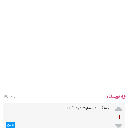
نویسنده
5 سال قبل

بستگی به خسارت دارد. آنیتا
-1

پاسخ