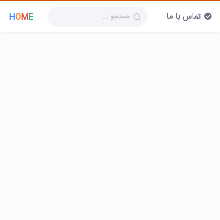
تماس با ما
H
O
M
E