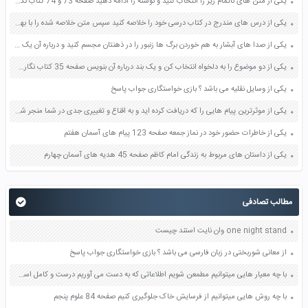
یکی از متن های ناتمام زیر را انتخاب کنید و نوشته را ادامه دهید صفحه 73 و 74 کتاب نگارش فارسی پنجم دبستان
یکی از درس های مندرج در کتاب درسی خود را خلاصه کنید سپس متن خلاصه شده را با بهره گیری از روش های دسته بندی نمودار جدول نقشه مفهومی نشان دهید صفحه 118 نگارش یازدهم
یکی از صدا های آبشار به هم خوردن برگ ها زنبور را در ذهنتان مجسم کنید و درباره آن یک بند بنویسید صفحه 11 نگارش پنجم
یکی از دو موضوع را به دلخواه انتخاب کن و یک بند درباره آن بنویس صفحه 35 کتاب نگارش فارسی سوم
یکی از وسایل نقلیه می باشد ؟ بازی خواستگاری جواب پاسخ
یکی از موثرترین پیام هایی را که دریافت کرده اید و به اقناع و تغییری جدی در شما منجر شده است برسی کنید و علت این تاثیر گذاری قابل توجه را بنویسید صفحه 52 تفکر و سواد رسانه ای دهم
یکی از خاطرات حضور خود در نماز جمعه صفحه 123 پیام های آسمان هفتم
یکی از داستان های مربوط به زندگی امام کاظم صفحه 45 هدیه های آسمان چهارم
مطالب تصادفی
one night stand وان نایت استند چیست
از معانی شوربختی در زبان فارسی می باشد ؟ بازی خواستگاری جواب پاسخ
با چه معیار هایی میتوانیم مطمعن شویم اطلاعاتی که به دست می آوریم درست و کامل است صفحه 107 تفکر و سبک زندگی هفتم
با چه روش هایی میتوانیم از فرسایش خاک جلوگیری کنیم صفحه 84 علوم پنجم