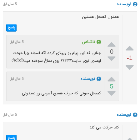
نویسنده
5 سال قبل
همتون کصخل هستین
پاسخ

ناشناس
5 سال قبل

0
جنابی که‌ این‌ پیام رو ریپلای کرده اگه آسونه چرا خودت

-1
اومدی توی سایت؟؟؟؟؟؟ بوی دماغ سوخته میاد🤢🤢🤧


نویسنده
5 سال قبل
5

کصخل حوتی که جواب همین آسونی رو نمیدونی
نویسنده
5 سال قبل
کند حرکت می کند

پاسخ