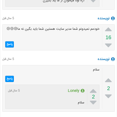

آره اونا میخوان از ما یاد بگیرن
نویسنده
5 سال قبل

خودمم نمیدونم شما مدیر سایت هستین شما باید بگین نه ما😒😒😒
16

پاسخ
نویسنده
5 سال قبل
سلام

پاسخ

2
Lonely
5 سال قبل

2

سلام