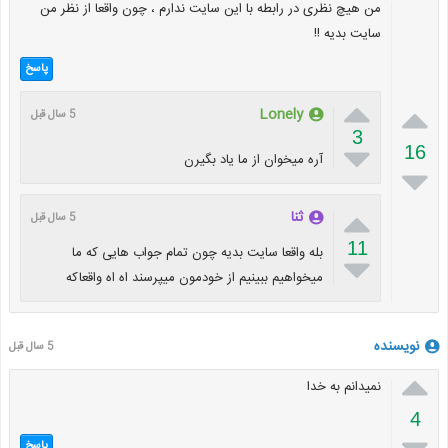
من هیچ نظری در رابطه با این سایت ندارم ، چون واقعا از نظر من
سایت بدیه !!
پاسخ


Lonely
5 سال قبل
3

16
آره میخوان از ما یاد بگیرن


ثنا
5 سال قبل
11
بله واقعا سایت بدیه چون تمام جواب هایی که ما

میخواهیم ببینیم از خودمون میپرسند اه اه واقعاکه
نویسنده
5 سال قبل

نمیدانم به خدا
4
پاسخ