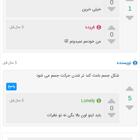
0

1
خیلی خرین


فریده
5 سال قبل
0

من خودمم نمیدونم 🤣
نویسنده
5 سال قبل
شکل جسم باعث کند تر شدن حرکت جسم می شود

پاسخ

5
Lonely
5 سال قبل

0

باید اینو اون بالا بگی نه تو نظرات