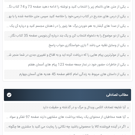
یکی از متن های ناتمام زیر را انتخاب کنید و نوشته را ادامه دهید صفحه 73 و 74 کتاب نگارش فارسی پنجم دبستان
یکی از درس های مندرج در کتاب درسی خود را خلاصه کنید سپس متن خلاصه شده را با بهره گیری از روش های دسته بندی نمودار جدول نقشه مفهومی نشان دهید صفحه 118 نگارش یازدهم
یکی از صدا های آبشار به هم خوردن برگ ها زنبور را در ذهنتان مجسم کنید و درباره آن یک بند بنویسید صفحه 11 نگارش پنجم
یکی از دو موضوع را به دلخواه انتخاب کن و یک بند درباره آن بنویس صفحه 35 کتاب نگارش فارسی سوم
یکی از وسایل نقلیه می باشد ؟ بازی خواستگاری جواب پاسخ
یکی از موثرترین پیام هایی را که دریافت کرده اید و به اقناع و تغییری جدی در شما منجر شده است برسی کنید و علت این تاثیر گذاری قابل توجه را بنویسید صفحه 52 تفکر و سواد رسانه ای دهم
یکی از خاطرات حضور خود در نماز جمعه صفحه 123 پیام های آسمان هفتم
یکی از داستان های مربوط به زندگی امام کاظم صفحه 45 هدیه های آسمان چهارم
مطالب تصادفی
آیا شایعه تصادف الکس ویدال و مرگ و در گذشته و حقیقت دارد
آیا همه مخاطبان از محتوای یک رسانه برداشت های مشابهی دارند صفحه 97 تفکر و سواد رسانه ای دهم
اگر در آینده فروشنده کالا یا محصولی باشید چه نکاتی را رعایت می کنید با مشتری ها چگونه رفتار می کنید صفحه 36 مطالعات اجتماعی هفتم