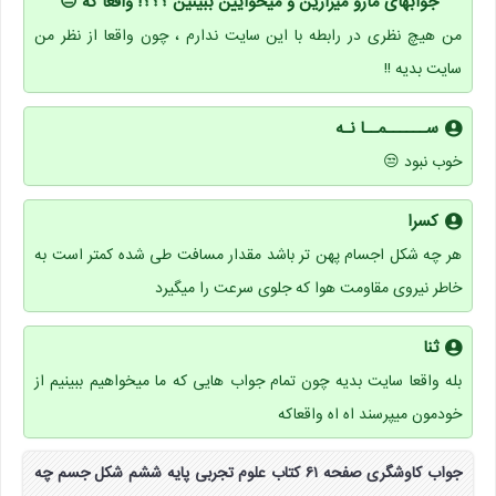
جوابهای مارو میزارین و میخوایین ببینین ؟؟؟! واقعا که 😑
من هیچ نظری در رابطه با این سایت ندارم ، چون واقعا از نظر من
سایت بدیه !!
ســــــمــا نـه
خوب نبود 😒
کسرا
هر چه شکل اجسام پهن تر باشد مقدار مسافت طی شده کمتر است به
خاطر نیروی مقاومت هوا که جلوی سرعت را میگیرد
ثنا
بله واقعا سایت بدیه چون تمام جواب هایی که ما میخواهیم ببینیم از
خودمون میپرسند اه اه واقعاکه
جواب کاوشگری صفحه ۶۱ کتاب علوم تجربی پایه ششم شکل جسم چه