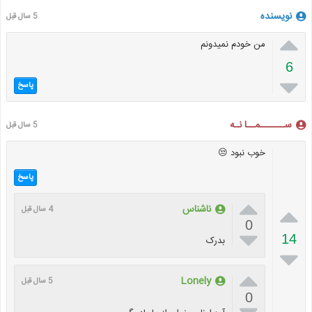
نویسنده
5 سال قبل

من خودم نمیدونم
6

پاسخ
ســــــمــا نـه
5 سال قبل
خوب نبود 😒
پاسخ


ناشناس
4 سال قبل
0

14
بدرک


Lonely
5 سال قبل
0