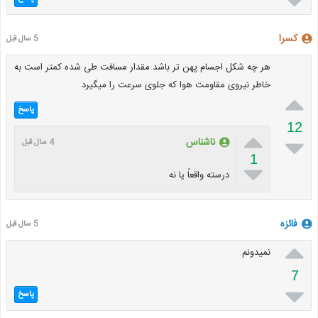

کسرا
5 سال قبل
هر چه شکل اجسام پهن تر باشد مقدار مسافت طی شده کمتر است به
خاطر نیروی مقاومت هوا که جلوی سرعت را میگیرد

پاسخ
12


ناشناس
4 سال قبل
1

درسته واقعاً یا نه
فائزه
5 سال قبل

نمیدونم
7

پاسخ