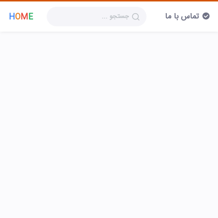
تماس با ما
H
O
M
E