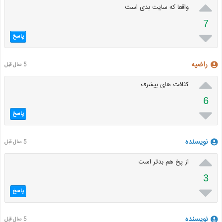

واقعا که سایت بدی است
7

پاسخ
راضیه
5 سال قبل

کثافت های بیشرف
6

پاسخ
نویسنده
5 سال قبل

از پخ هم بدتر است
3

پاسخ
نویسنده
5 سال قبل