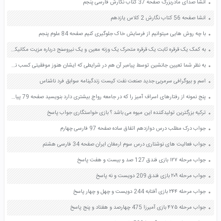
انشا صدای مادربزرگ صفحه 37 کتاب نگارش فارسی پنجم
انشا صفحه 56 کتاب نگارش 2 کلاس یازدهم
با چه روش هایی میتوانیم از فرسایش خاک جلوگیری کنیم صفحه 84 علوم پنجم
به کمک یک قرقره ثابت یک قرقره متحرک یک وزنه معین و یک نیروسنج درباره مزیت مکانیکی قرقره های ثابت و متحرک شکل 1 تحقیق کنید صفحه 98 علوم نهم
به نظر شما تعیین جانشین توسط پیامبر آن هم در شرایطی که ایشان هنوز موفقیتی کسب نکرده بود و حتی خویشانش نیز دعوت او را نپذیرفته بودند چه پیام هایی در برداشت؟ صفحه 65 دین و زندگی یازدهم
اسم و بیوگرافی سرمربی جدید صنعت نفت کیست زندگینامه سوابق فرد ناشناس
پنج نمونه از رفتارهای اسراف آمیز را که در جامعه رواج بیشتری دارد بنویسید صفحه 79 پیام های آسمان هشتم
ترکیه بزرگترین تولیدکننده این میوه می باشد ؟ بازی خواستگاری جواب پاسخ
جواب درک مطلب درس دوازدهم اتفاق ساده صفحه 97 فارسی چهارم
جواب فعالیت های نوشتاری درس سوم ارمغان ایران صفحه 34 فارسی هشتم
جواب مرحله ۱۲۷ بازی فندق 127 صد و بیست و هفت پاسخ
جواب مرحله ۲۰۹ بازی فندق 209 دویست و نه پاسخ
جواب مرحله ۲۴۴ بازی آفتابه 244 دویست و چهل و چهار پاسخ
جواب مرحله ۴۷۵ بازی آمیرزا 475 چهارصد و هفتاد و پنج پاسخ