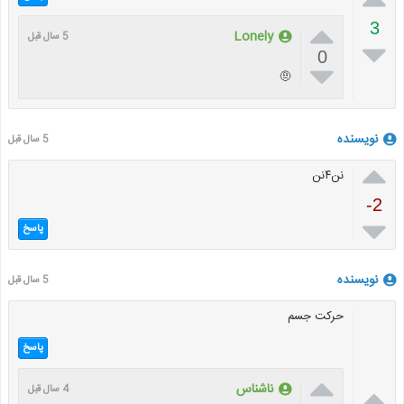

3
Lonely
5 سال قبل

0

🤨
نویسنده
5 سال قبل

نن۴نن
-2

پاسخ
نویسنده
5 سال قبل
حرکت جسم
پاسخ


ناشناس
4 سال قبل