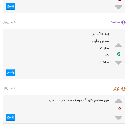

پاسخ
محمد
4 سال قبل
بله خاک تو

سرش بااین
سایت
6
که

ساخت
پاسخ
کوثر
4 سال قبل

من معلمم کاربرگ فرستاده کمکم می کنید
-2

پاسخ