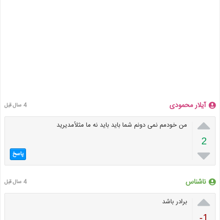
آیلار محمودی
4 سال قبل

من خودمم نمی دونم شما باید باید نه ما مثلاًمدیرید
2

پاسخ
ناشناس
4 سال قبل

برادر باشد
-1