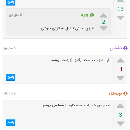
پاسخ
15


Ava
5 سال قبل
2

انرژی صوتی تبدیل به انرژی حرکتی
ناشناس
5 سال قبل

تار ، سوار ، راست، راسو، اورست، روستا
-1

پاسخ
نویسنده
5 سال قبل

سلام من هم بلد نیستم دارم از شما می پرسم
3

پاسخ