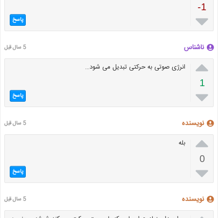
-1

پاسخ
ناشناس
5 سال قبل

انرژی صوتی به حرکتی تبدیل می شود…
1

پاسخ
نویسنده
5 سال قبل

بله
0

پاسخ
نویسنده
5 سال قبل