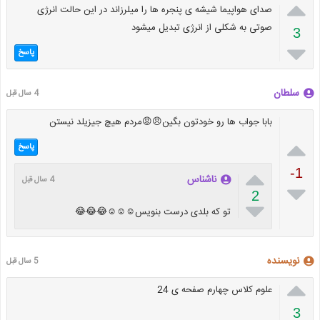

صدای هواپیما شیشه ی پنجره ها را میلرزاند در این حالت انرژی
صوتی به شکلی از انرژی تبدیل میشود
3

پاسخ
سلطان
4 سال قبل
بابا جواب ها رو خودتون بگین😠😡مردم هیچ جیزیلد نیستن

پاسخ

-1
ناشناس
4 سال قبل

2

تو که بلدی درست بنویس☺️☺️☺️😂😂😂
نویسنده
5 سال قبل

علوم کلاس چهارم صفحه ی 24
3