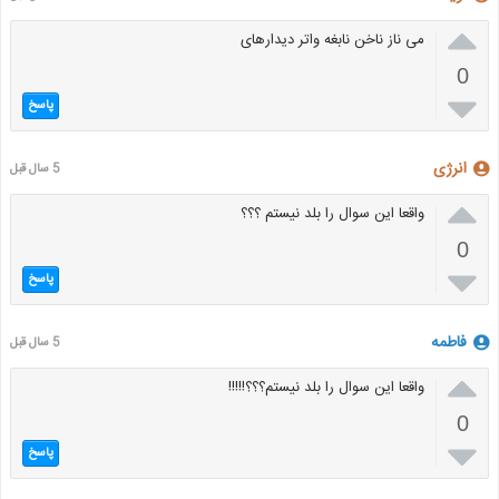

می ناز ناخن نابغه واتر دیدارهای
0

پاسخ
انرژی
5 سال قبل

واقعا این سوال را بلد نیستم ؟؟؟
0

پاسخ
فاطمه
5 سال قبل

واقعا این سوال را بلد نیستم؟؟؟!!!!!
0

پاسخ