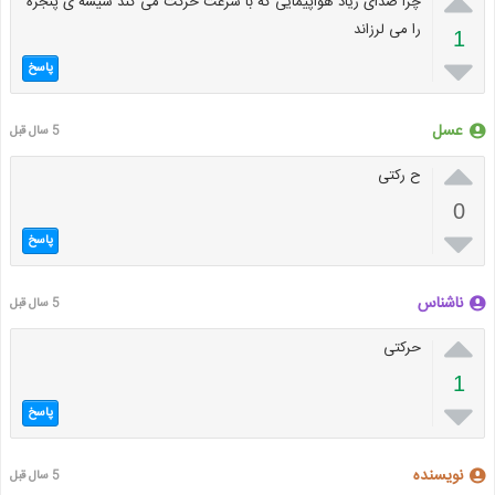

چرا صدای زیاد هواپیمایی که با سرعت حرکت می کند شیشه ی پنجره
را می لرزاند
1

پاسخ
عسل
5 سال قبل

ح رکتی
0

پاسخ
ناشناس
5 سال قبل

حرکتی
1

پاسخ
نویسنده
5 سال قبل