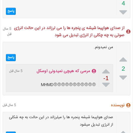
4

پاسخ
از صدای هواپیما شیشه ی پنجره ها را می لرزاند در این حالت انرژی
5 سال
صوتی به چه چکلی از انرژی تبدیل می شود
قبل
من نمیدونم.

پاسخ

2
مرسی که هیچی نمیدونی اوسکل
5 سال قبل

-1

🤨🤨🤨🤨🤨🤨🤨🤨🤨🤨🤨MHMD
نویسنده
5 سال قبل
صدای هواپیما شیشه پنجره ها را میلرزاند در این حالت به چه شکلی
از انرژی تبدیل میشود
