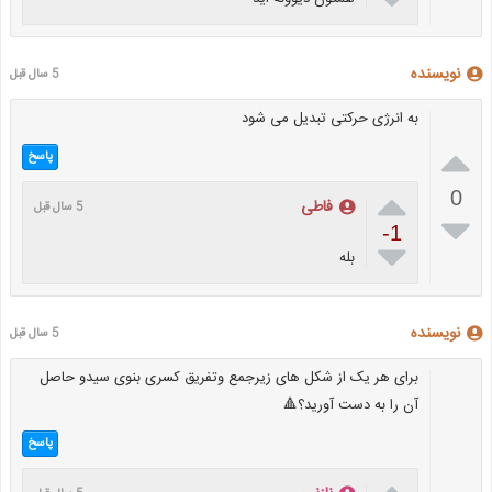
نویسنده
5 سال قبل
به انرژی حرکتی تبدیل می شود

پاسخ

0
فاطی
5 سال قبل

-1

بله
نویسنده
5 سال قبل
برای هر یک از شکل های زیرجمع وتفریق کسری بنوی سیدو حاصل
آن را به دست آورید؟🔺️
پاسخ
