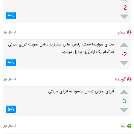
-2

پاسخ
سحر
4 سال قبل

صدای هواپیما شیشه پنجره ها رو میلرزاند دراین صورت انرژی صوتی
به کدام یک ازانرژیها تبدیل میشود
-2

پاسخ
گوینده
4 سال قبل

انرژی صوتی تبدیل میشود به انرژی حرکتی
3

پاسخ
لیلا
4 سال قبل