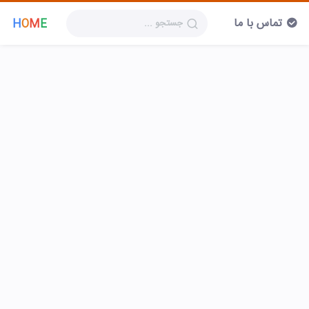
تماس با ما
H
O
M
E