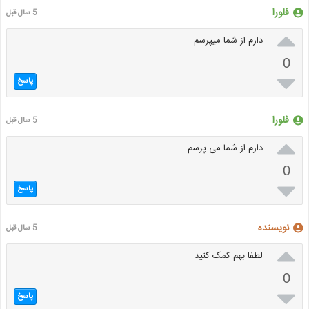
فلورا
5 سال قبل

دارم از شما میپرسم
0

پاسخ
فلورا
5 سال قبل

دارم از شما می پرسم
0

پاسخ
نویسنده
5 سال قبل

لطفا بهم کمک کنید
0

پاسخ