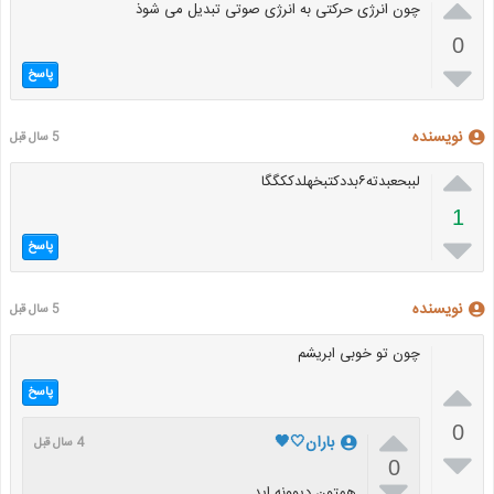

چون انرژی حرکتی به انرژی صوتی تبدیل می شوذ
0

پاسخ
نویسنده
5 سال قبل

لببحعبدته۶بددکتبخهلدککگگا
1

پاسخ
نویسنده
5 سال قبل
چون تو خوبی ابریشم

پاسخ

0
باران🤍🖤
4 سال قبل

0

همتون دیوونه اید