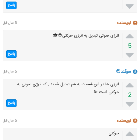

پاسخ
نویسنده
5 سال قبل

انرژی صوتی تبدیل به انرژی حرکتی😍🎓
5

پاسخ
سوگند😍
5 سال قبل

انرژی ها در این قسمت به هم تبدیل شدند . که انرژی صوتی به
حرکتی است 💫
2

پاسخ
نویسنده
5 سال قبل

حرکتی