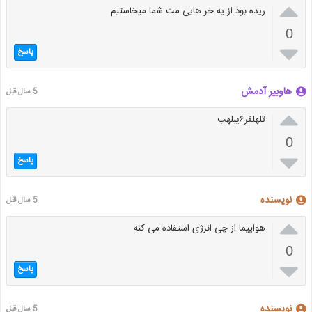

ریده بود از یه خر هایی مث شما میخاستیم
0

پاسخ
هاوبیر آدمش
5 سال قبل

تلهلفر۶یبلهب
0

پاسخ
نویسنده
5 سال قبل

هواپیما از چی انرژی استفاده می کنه
0

پاسخ
نویسنده
5 سال قبل