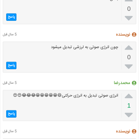
0

پاسخ
نویسنده
5 سال قبل

چون انرژی صوتی به لرزشی تبدیل میشود
0

پاسخ
محمدرضا
5 سال قبل

انرژی صوتی تبدیل به انرژی حرکتی😄😁😁😁😁😁😂😂😂😍😍
1

پاسخ
نویسنده
5 سال قبل