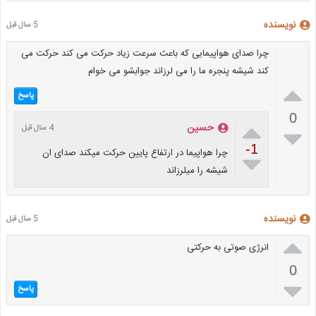
نویسنده
5 سال قبل
چرا صدای هواپیمایی که باعث سرعت زیاد حرکت می کند حرکت می
کند شیشه پنجره ما را می لرزاند جوابشو می خوام

پاسخ
0

حسین
4 سال قبل

-1
چرا هواپیما در ارتفاع پایین حرکت میکند صدای ان

شیشه را میلرزاند
نویسنده
5 سال قبل

انرژی صوتی به حرکتی
0

پاسخ