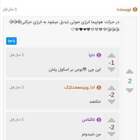
نویسنده
5 سال قبل
در حرکت هواپیما انرژی صوتی تبدیل میشود به انرژی حرکتی🤩😘😘
😘😘😘💜💙💚💛🧡❤🖤🤎🤍
پاسخ

دنیا
5 سال قبل
-1


این چی 😳بوس بر اسکول پلش
2


ادا.وبنبحعحدتتک
5 سال قبل
-2

خکتعند

ناشناس
5 سال قبل
-2

من نمیدونم