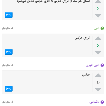

صدای هواپیما از انرژی صوتی به آنژی حرکتی تبدیل می‌شود
2

پاسخ
امیر
4 سال قبل

انرژی حرکتی
3

پاسخ
امیر اکبری
4 سال قبل

حرکتی
0

پاسخ
ناشناس
4 سال قبل