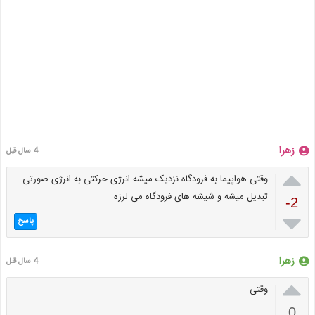
زهرا
4 سال قبل

وقتی هواپیما به فرودگاه نزدیک میشه انرژی حرکتی به انرژی صورتی
تبدیل میشه و شيشه های فرودگاه می لرزه
-2

پاسخ
زهرا
4 سال قبل

وقتی
0