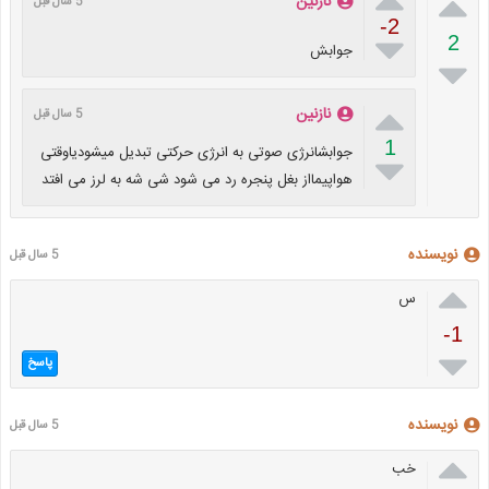

نازنین
5 سال قبل
-2

2
جوابش


نازنین
5 سال قبل
1
جوابشانرژی صوتی به انرژی حرکتی تبدیل میشودیاوقتی

هواپیمااز بغل پنجره رد می شود شی شه به لرز می افتد
نویسنده
5 سال قبل

س
-1

پاسخ
نویسنده
5 سال قبل

خب