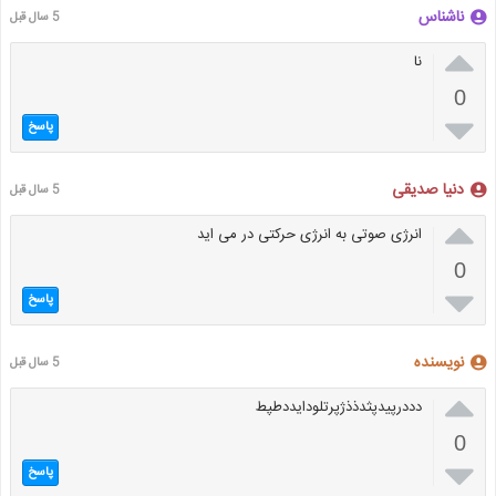
ناشناس
5 سال قبل

نا
0

پاسخ
دنیا صدیقی
5 سال قبل

انرژی صوتی به انرژی حرکتی در می اید
0

پاسخ
نویسنده
5 سال قبل

دددرپیدپثدذذژپرتلودایددطپط
0

پاسخ