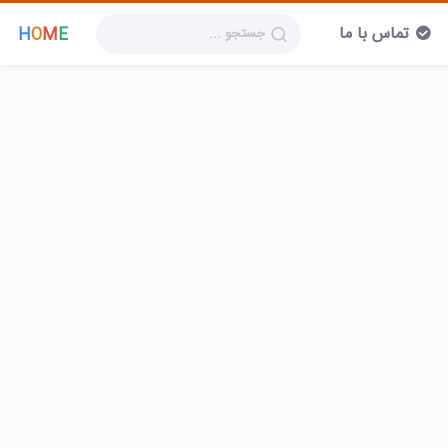
تماس با ما
H
O
M
E