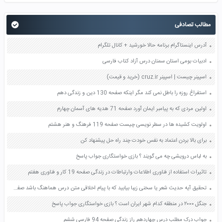
مطالب تصادفی
آدرس اینستاگرام برنامه حالا خورشید + کانال تلگرام
ادبیات بومی استان سمنان درس آزاد کتاب فارسی
اسپینر چیست | اسپینر cruz.ir (خرید و قیمت)
استفراغ روزه را باطل نمی کند مگر اینکه صفحه 130 دین و زندگی دهم
اولین مردی که به پیامبر ایمان آورد صفحه 71 هدیه های آسمان چهارم
اولویت کشیده ها در سطر نویسی چیست صفحه 119 فرهنگ و هنر هشتم
برای بالا بردن اعتماد به نفس خودت چند راه حل پیشنهاد کن
به لباس درویشی چه می گویند ؟ بازی خواستگاری جواب پاسخ
تاثیرات استفاده از فناوری اطلاعات وارتباطات در زندگی صفحه 19 کار و فناوری هفتم
تحقیق آیه حدیث شعر یا سخنی زیبا بیابید که با پیام اخلاقی متن درس هماهنگ باشد صفحه 70 کتاب عربی نهم
جنگل ۲۰۰۰ در منطقه کدام شهر ایران است ؟ بازی خواستگاری جواب پاسخ
جواب درک مطلب درس چهاردهم راز زندگی صفحه 94 فارسی ششم