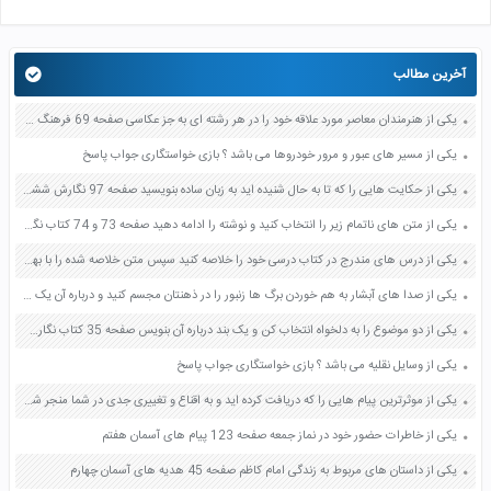
آخرین مطالب
یکی از هنرمندان معاصر مورد علاقه خود را در هر رشته ای به جز عکاسی صفحه 69 فرهنگ و هنر نهم
یکی از مسیر های عبور و مرور خودروها می باشد ؟ بازی خواستگاری جواب پاسخ
یکی از حکایت هایی را که تا به حال شنیده اید به زبان ساده بنویسید صفحه 97 نگارش ششم دبستان
یکی از متن های ناتمام زیر را انتخاب کنید و نوشته را ادامه دهید صفحه 73 و 74 کتاب نگارش فارسی پنجم دبستان
یکی از درس های مندرج در کتاب درسی خود را خلاصه کنید سپس متن خلاصه شده را با بهره گیری از روش های دسته بندی نمودار جدول نقشه مفهومی نشان دهید صفحه 118 نگارش یازدهم
یکی از صدا های آبشار به هم خوردن برگ ها زنبور را در ذهنتان مجسم کنید و درباره آن یک بند بنویسید صفحه 11 نگارش پنجم
یکی از دو موضوع را به دلخواه انتخاب کن و یک بند درباره آن بنویس صفحه 35 کتاب نگارش فارسی سوم
یکی از وسایل نقلیه می باشد ؟ بازی خواستگاری جواب پاسخ
یکی از موثرترین پیام هایی را که دریافت کرده اید و به اقناع و تغییری جدی در شما منجر شده است برسی کنید و علت این تاثیر گذاری قابل توجه را بنویسید صفحه 52 تفکر و سواد رسانه ای دهم
یکی از خاطرات حضور خود در نماز جمعه صفحه 123 پیام های آسمان هفتم
یکی از داستان های مربوط به زندگی امام کاظم صفحه 45 هدیه های آسمان چهارم