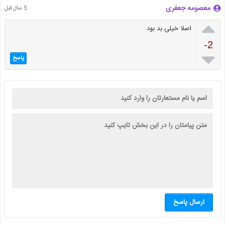
معصومه جعفری
5 سال قبل

اصلا خیلی بد بود
-2

پاسخ
ارسال پاسخ